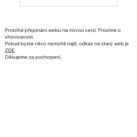
PO VELIKONOCÍCH + Nahrávka
ukázkové lekce
Probíhá přepínání webu na novou verzi. Prosíme o
shovívavost.
Pokud byste něco nemohli najít, odkaz na starý web je
ZDE
Děkujeme za pochopení.