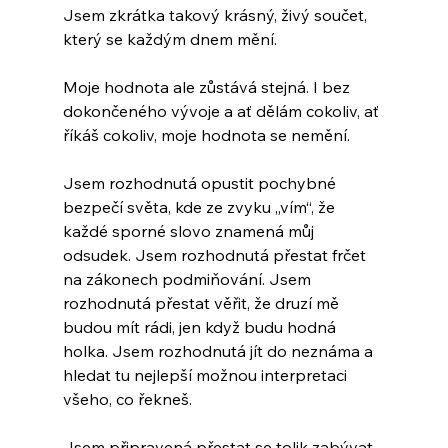
Jsem zkrátka takový krásný, živý součet, 
který se každým dnem mění.
Moje hodnota ale zůstává stejná. I bez 
dokončeného vývoje a ať dělám cokoliv, ať 
říkáš cokoliv, moje hodnota se nemění.
Jsem rozhodnutá opustit pochybné 
bezpečí světa, kde ze zvyku „vím“, že 
každé sporné slovo znamená můj 
odsudek. Jsem rozhodnutá přestat frčet 
na zákonech podmiňování. Jsem 
rozhodnutá přestat věřit, že druzí mě 
budou mít rádi, jen když budu hodná 
holka. Jsem rozhodnutá jít do neznáma a 
hledat tu nejlepší možnou interpretaci 
všeho, co řekneš.
Jsem připravená přestat se tolik zabývat 