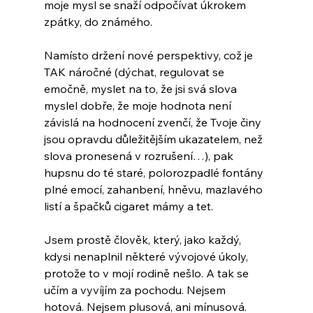
moje mysl se snaží odpočívat úkrokem 
zpátky, do známého.
Namísto držení nové perspektivy, což je 
TAK náročné (dýchat, regulovat se 
emočně, myslet na to, že jsi svá slova 
myslel dobře, že moje hodnota není 
závislá na hodnocení zvenčí, že Tvoje činy 
jsou opravdu důležitějším ukazatelem, než 
slova pronesená v rozrušení…), pak 
hupsnu do té staré, polorozpadlé fontány 
plné emocí, zahanbení, hněvu, mazlavého 
listí a špačků cigaret mámy a tet.
Jsem prostě člověk, který, jako každý, 
kdysi nenaplnil některé vývojové úkoly, 
protože to v mojí rodině nešlo. A tak se 
učím a vyvíjím za pochodu. Nejsem 
hotová. Nejsem plusová, ani mínusová. 