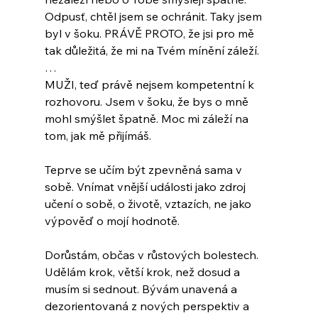
Odpusť, chtěl jsem se ochránit. Taky jsem 
byl v šoku. PRÁVĚ PROTO, že jsi pro mě 
tak důležitá, že mi na Tvém mínění záleží. 
…
MUŽI, teď právě nejsem kompetentní k 
rozhovoru. Jsem v šoku, že bys o mně 
mohl smýšlet špatně. Moc mi záleží na 
tom, jak mě přijímáš. 
Teprve se učím být zpevněná sama v 
sobě. Vnímat vnější události jako zdroj 
učení o sobě, o životě, vztazích, ne jako 
výpověď o mojí hodnotě.
Dorůstám, občas v růstových bolestech. 
Udělám krok, větší krok, než dosud a 
musím si sednout. Bývám unavená a 
dezorientovaná z nových perspektiv a 