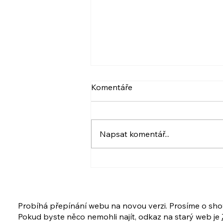
VIDEO: NARCIS A
Komentáře
PSYCHOPAT, BERLIČKY
DNEŠKA
Více ve videu. A také pozvánka.
:) Krásný den! Iveta
Napsat komentář...
www.ivetahavlova.cz A jestli
můžete, poprosím o sdílení. ☺️
❤️ VIDEO: https://youtu.be/8-
UfZx6erho A tady je
PŘIHLÁŠKA na ukázkovou lekci
i celý kur
Probíhá přepínání webu na novou verzi. Prosíme o sho
Pokud byste něco nemohli najít, odkaz na starý web je