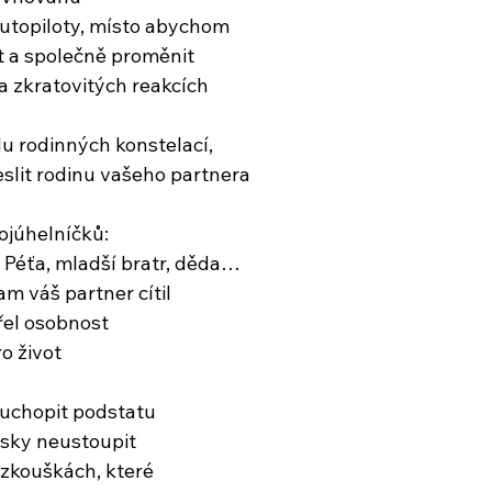
utopiloty, místo abychom
it a společně proměnit
a zkratovitých reakcích
u rodinných konstelací,
eslit rodinu vašeho partnera
ý
ojúhelníčků: 
ý Péťa, mladší bratr, děda…
tam váš partner cítil
řel osobnost
ro život
 uchopit podstatu
ásky neustoupit
 zkouškách, které