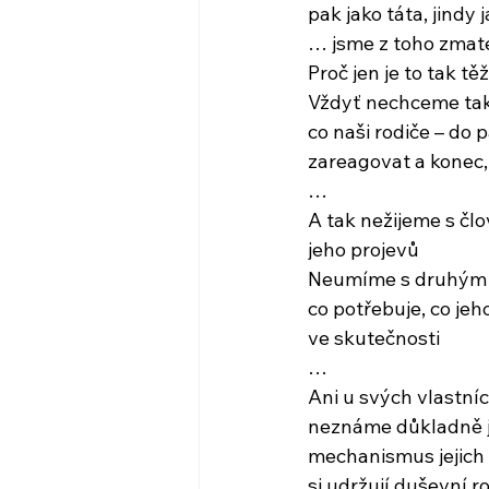
pak jako táta, jindy
… jsme z toho zmat
Proč jen je to tak tě
Vždyť nechceme tak
co naši rodiče – do pá
zareagovat a konec
…
A tak nežijeme s čl
jeho projevů
Neumíme s druhým ml
co potřebuje, co je
ve skutečnosti
…
Ani u svých vlastní
neznáme důkladně je
mechanismus jejich
si udržují duševní 