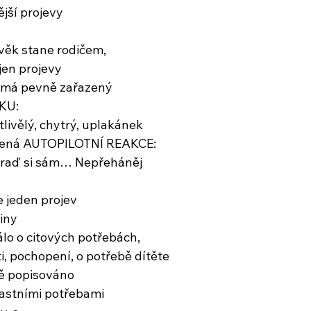
ější projevy
věk stane rodičem,
 jen projevy
e má pevně zařazený
KU: 
citlivělý, chytrý, uplakánek
řazená AUTOPILOTNÍ REAKCE:
raď si sám… Nepřeháněj
e jeden projev
iny
álo o citových potřebách,
i, pochopení, o potřebě dítěte
vě popisováno
lastními potřebami