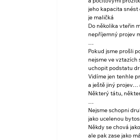
a pocitovými prožitk
jeho kapacita snést
je maličká
Do několika vteřin m
nepříjemný projev 
…
Pokud jsme prošli 
nejsme ve vztazích 
uchopit podstatu dr
Vidíme jen tenhle p
a ještě jiný projev
Některý tátu, někt
…
Nejsme schopni dru
jako ucelenou bytost
Někdy se chová jako
ale pak zase jako m