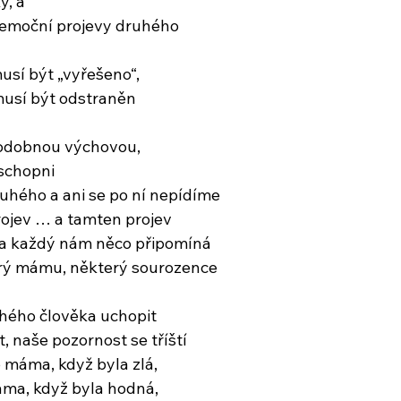
y, a
 emoční projevy druhého 
usí být „vyřešeno“,
musí být odstraněn
podobnou výchovou,
schopni 
uhého a ani se po ní nepídíme
rojev … a tamten projev
… a každý nám něco připomíná
erý mámu, některý sourozence
hého člověka uchopit
, naše pozornost se tříští
 máma, když byla zlá,
áma, když byla hodná,