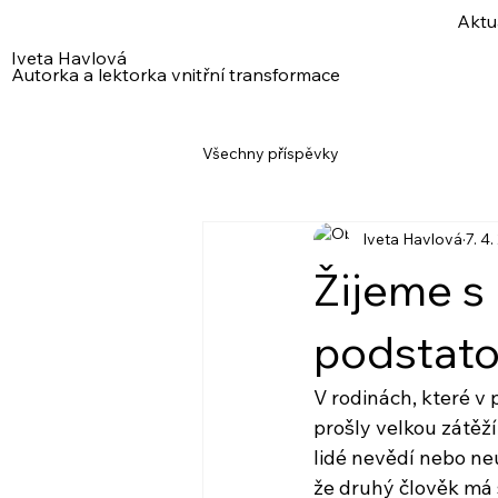
Aktu
Iveta Havlová
Autorka a lektorka vnitřní transformace
Všechny příspěvky
Iveta Havlová
7. 4
Žijeme s
podstat
V rodinách, které v
prošly velkou zátěží
lidé nevědí nebo neu
že druhý člověk má 