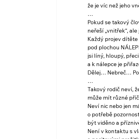
že je víc než jeho vn
…
Pokud se takový člo
neřeší „vnitřek“, ale
Každý projev dítět
pod plochou NÁLEP
jsi líný, hloupý, pře
a k nálepce je při
Dělej… Nebreč… Po
…
Takový rodič neví, ž
může mít různé příč
Neví nic nebo jen m
o potřebě pozornost
být viděno a přízni
Není v kontaktu s v