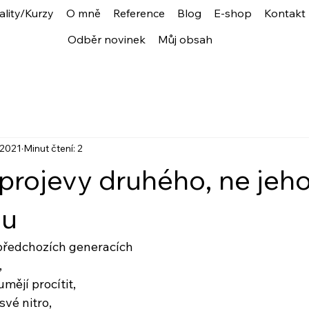
ality/Kurzy
O mně
Reference
Blog
E-shop
Kontakt
Odběr novinek
Můj obsah
. 2021
Minut čtení: 2
 projevy druhého, ne jeh
ou
 předchozích generacích 
,
mějí procítit, 
své nitro,