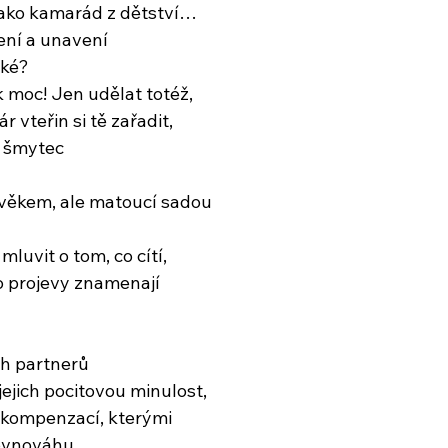
 jako kamarád z dětství…
ení a unavení
žké?
 moc! Jen udělat totéž,
r vteřin si tě zařadit,
, šmytec
ověkem, ale matoucí sadou
uvit o tom, co cítí,
ho projevy znamenají
ch partnerů 
jich pocitovou minulost,
 kompenzací, kterými
rovnováhu