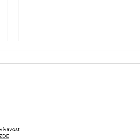
PO VELIKONOCÍCH +
UBER
Nahrávka ukázkové lekce
POZ
UKÁ
ZOO
vívavost.
ZDE