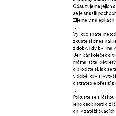
Odsuzujeme jejich a
se je snažili pochop
Žijeme v nálepkách 
…
Vy, kdo znáte metod
zkuste si dnes nakr
z doby, kdy byl mal
Jen pár koleček a tr
máma, táta, pětilet
a prociťte si, jak se 
v době, kdy si vytvá
a strategie přežití p
…
Pokuste se s láskou
jeho osobnosti a z l
ani v zatěžkávacích