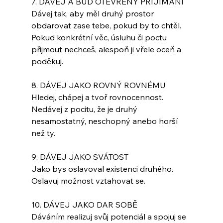
7. DÁVEJ A BUĎ OTEVŘENÝ PŘIJÍMÁNÍ
Dávej tak, aby měl druhý prostor 
obdarovat zase tebe, pokud by to chtěl. 
Pokud konkrétní věc, úsluhu či poctu 
přijmout nechceš, alespoň ji vřele oceň a 
poděkuj.
8. DÁVEJ JAKO ROVNÝ ROVNÉMU
Hledej, chápej a tvoř rovnocennost. 
Nedávej z pocitu, že je druhý 
nesamostatný, neschopný anebo horší 
než ty.
9. DÁVEJ JAKO SVÁTOST
Jako bys oslavoval existenci druhého. 
Oslavuj možnost vztahovat se.
10. DÁVEJ JAKO DAR SOBĚ
Dáváním realizuj svůj potenciál a spojuj se 