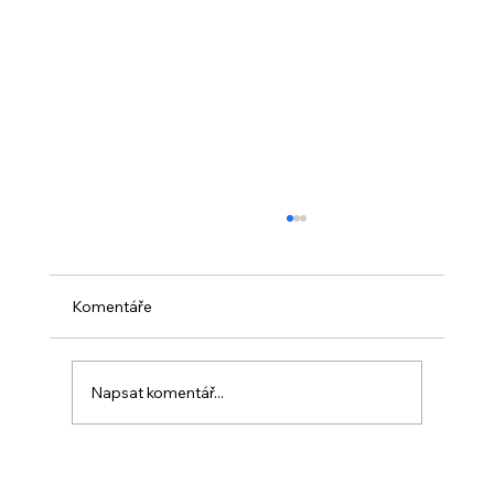
Komentáře
Napsat komentář...
PO VELIKONOCÍCH + Nahrávka