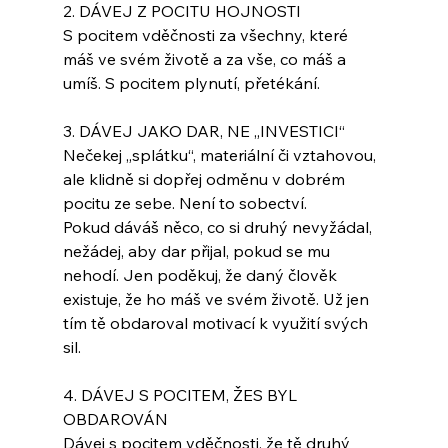
2. DÁVEJ Z POCITU HOJNOSTI
S pocitem vděčnosti za všechny, které 
máš ve svém životě a za vše, co máš a 
umíš. S pocitem plynutí, přetékání.
3. DÁVEJ JAKO DAR, NE „INVESTICI“
Nečekej „splátku“, materiální či vztahovou, 
ale klidně si dopřej odměnu v dobrém 
pocitu ze sebe. Není to sobectví.
Pokud dáváš něco, co si druhý nevyžádal, 
nežádej, aby dar přijal, pokud se mu 
nehodí. Jen poděkuj, že daný člověk 
existuje, že ho máš ve svém životě. Už jen 
tím tě obdaroval motivací k využití svých 
sil.
4. DÁVEJ S POCITEM, ŽES BYL 
OBDAROVÁN
Dávej s pocitem vděčnosti, že tě druhý 