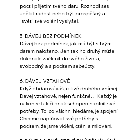
poctil přijetím tvého daru. Rozhodl ses 
udělat radost nebo být prospěšný a 
„svět“ tvé volání vyslyšel. 
5. DÁVEJ BEZ PODMÍNEK
Dávej bez podmínek, jak má být s tvým 
darem naloženo. Jen tak ho druhý může 
dokonale začlenit do svého života, 
svobodný a s pocitem sebeúcty.
6. DÁVEJ VZTAHOVĚ
Když obdarováváš, citlivě druhého vnímej. 
Dávej vztahově, nejen funkčně… Každý je 
nakonec tak či onak schopen naplnit své 
potřeby. To, co všichni hledáme, je spojení. 
Chceme naplňovat své potřeby s 
pocitem, že jsme viděni, ctěni a milováni.