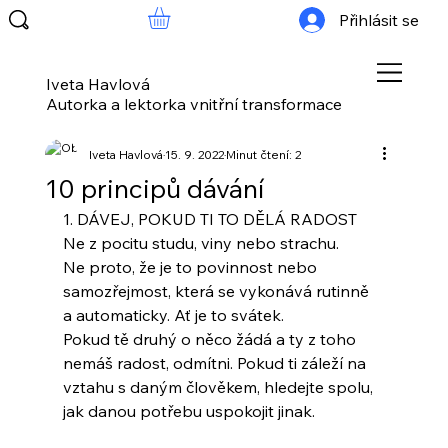
Přihlásit se
Iveta Havlová
Autorka a lektorka vnitřní transformace
Iveta Havlová
15. 9. 2022
Minut čtení: 2
10 principů dávání
1. DÁVEJ, POKUD TI TO DĚLÁ RADOST 
Ne z pocitu studu, viny nebo strachu.
Ne proto, že je to povinnost nebo 
samozřejmost, která se vykonává rutinně 
a automaticky. Ať je to svátek. 
Pokud tě druhý o něco žádá a ty z toho 
nemáš radost, odmítni. Pokud ti záleží na 
vztahu s daným člověkem, hledejte spolu, 
jak danou potřebu uspokojit jinak.