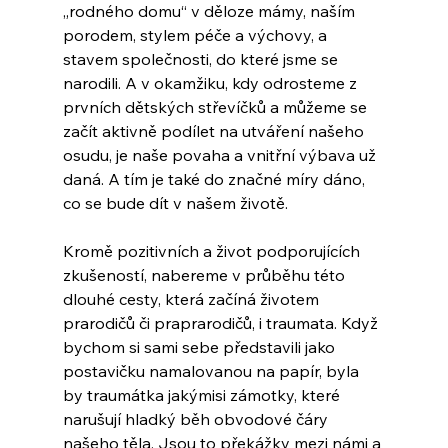
„rodného domu“ v děloze mámy, naším 
porodem, stylem péče a výchovy, a 
stavem společnosti, do které jsme se 
narodili. A v okamžiku, kdy odrosteme z 
prvních dětských střevíčků a můžeme se 
začít aktivně podílet na utváření našeho 
osudu, je naše povaha a vnitřní výbava už 
daná. A tím je také do značné míry dáno, 
co se bude dít v našem životě.
Kromě pozitivních a život podporujících 
zkušeností, nabereme v průběhu této 
dlouhé cesty, která začíná životem 
prarodičů či praprarodičů, i traumata. Když 
bychom si sami sebe představili jako 
postavičku namalovanou na papír, byla 
by traumátka jakýmisi zámotky, které 
narušují hladký běh obvodové čáry 
našeho těla. Jsou to překážky mezi námi a 