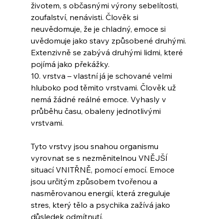
životem, s občasnými výrony sebelítosti, 
zoufalství, nenávisti. Člověk si 
neuvědomuje, že je chladný, emoce si 
uvědomuje jako stavy způsobené druhými. 
Extenzivně se zabývá druhými lidmi, které 
pojímá jako překážky.
10. vrstva – vlastní já je schované velmi 
hluboko pod těmito vrstvami. Člověk už 
nemá žádné reálné emoce. Vyhasly v 
průběhu času, obaleny jednotlivými 
vrstvami. 
Tyto vrstvy jsou snahou organismu 
vyrovnat se s nezměnitelnou VNĚJŠÍ 
situací VNITŘNĚ, pomocí emocí. Emoce 
jsou určitým způsobem tvořenou a 
nasměrovanou energií, která zreguluje 
stres, který tělo a psychika zažívá jako 
důsledek odmítnutí. 