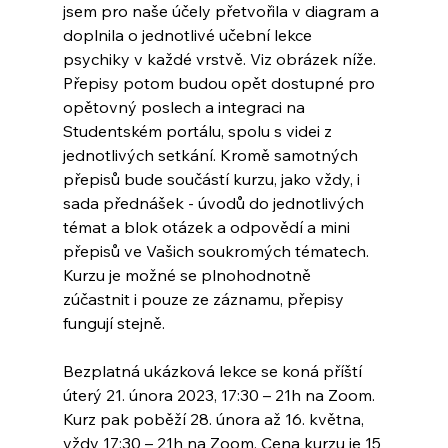
jsem pro naše účely přetvořila v diagram a 
doplnila o jednotlivé učební lekce 
psychiky v každé vrstvě. Viz obrázek níže. 
Přepisy potom budou opět dostupné pro 
opětovný poslech a integraci na 
Studentském portálu, spolu s videi z 
jednotlivých setkání. Kromě samotných 
přepisů bude součástí kurzu, jako vždy, i 
sada přednášek - úvodů do jednotlivých 
témat a blok otázek a odpovědí a mini 
přepisů ve Vašich soukromých tématech. 
Kurzu je možné se plnohodnotně 
zúčastnit i pouze ze záznamu, přepisy 
fungují stejně. 
Bezplatná ukázková lekce se koná příští 
úterý 21. února 2023, 17:30 – 21h na Zoom. 
Kurz pak poběží 28. února až 16. května, 
vždy 17:30 – 21h na Zoom. Cena kurzu je 15 