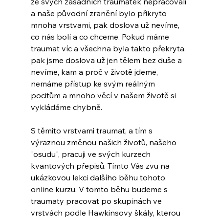
ze svých zásadních traumátek nepracovali 
a naše původní zranění bylo přikryto 
mnoha vrstvami, pak doslova už nevíme, 
co nás bolí a co chceme. Pokud máme 
traumat víc a všechna byla takto překryta, 
pak jsme doslova už jen tělem bez duše a 
nevíme, kam a proč v životě jdeme, 
nemáme přístup ke svým reálným 
pocitům a mnoho věcí v našem životě si 
vykládáme chybně.
S těmito vrstvami traumat, a tím s 
výraznou změnou našich životů, našeho 
"osudu", pracuji ve svých kurzech 
kvantových přepisů. Tímto Vás zvu na 
ukázkovou lekci dalšího běhu tohoto 
online kurzu. V tomto běhu budeme s 
traumaty pracovat po skupinách ve 
vrstvách podle Hawkinsovy škály, kterou 