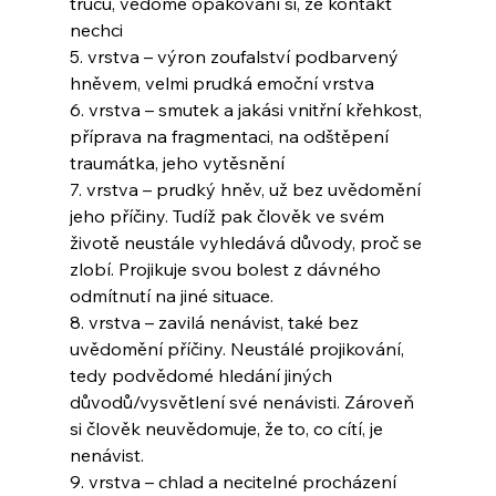
trucu, vědomé opakování si, že kontakt 
nechci
5. vrstva – výron zoufalství podbarvený 
hněvem, velmi prudká emoční vrstva
6. vrstva – smutek a jakási vnitřní křehkost, 
příprava na fragmentaci, na odštěpení 
traumátka, jeho vytěsnění
7. vrstva – prudký hněv, už bez uvědomění 
jeho příčiny. Tudíž pak člověk ve svém 
životě neustále vyhledává důvody, proč se 
zlobí. Projikuje svou bolest z dávného 
odmítnutí na jiné situace.
8. vrstva – zavilá nenávist, také bez 
uvědomění příčiny. Neustálé projikování, 
tedy podvědomé hledání jiných 
důvodů/vysvětlení své nenávisti. Zároveň 
si člověk neuvědomuje, že to, co cítí, je 
nenávist.
9. vrstva – chlad a necitelné procházení 