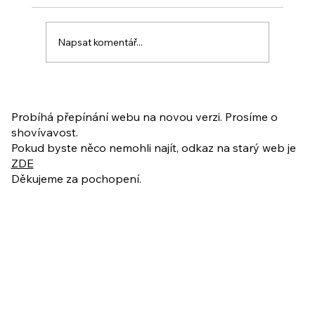
Napsat komentář...
PO VELIKONOCÍCH + Nahrávka
ukázkové lekce
Probíhá přepínání webu na novou verzi. Prosíme o
shovívavost.
Pokud byste něco nemohli najít, odkaz na starý web je
ZDE
Děkujeme za pochopení.