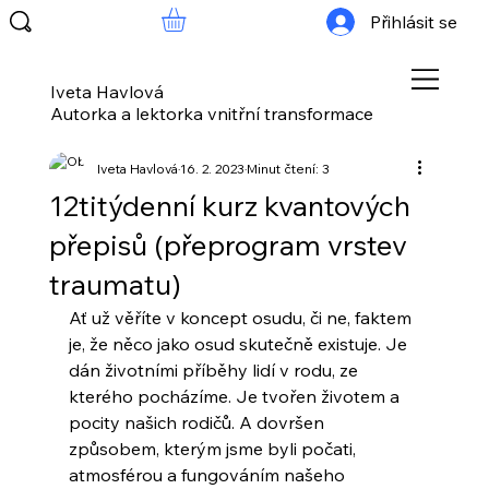
Přihlásit se
Iveta Havlová
Autorka a lektorka vnitřní transformace
Iveta Havlová
16. 2. 2023
Minut čtení: 3
12titýdenní kurz kvantových
přepisů (přeprogram vrstev
traumatu)
Ať už věříte v koncept osudu, či ne, faktem 
je, že něco jako osud skutečně existuje. Je 
dán životními příběhy lidí v rodu, ze 
kterého pocházíme. Je tvořen životem a 
pocity našich rodičů. A dovršen 
způsobem, kterým jsme byli počati, 
atmosférou a fungováním našeho 