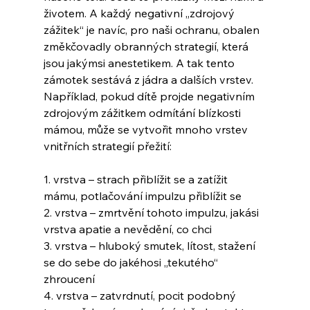
životem. A každý negativní „zdrojový 
zážitek“ je navíc, pro naši ochranu, obalen 
změkčovadly obranných strategií, která 
jsou jakýmsi anestetikem. A tak tento 
zámotek sestává z jádra a dalších vrstev. 
Například, pokud dítě projde negativním 
zdrojovým zážitkem odmítání blízkosti 
mámou, může se vytvořit mnoho vrstev 
vnitřních strategií přežití:
1. vrstva – strach přiblížit se a zatížit 
mámu, potlačování impulzu přiblížit se
2. vrstva – zmrtvění tohoto impulzu, jakási 
vrstva apatie a nevědění, co chci
3. vrstva – hluboký smutek, lítost, stažení 
se do sebe do jakéhosi „tekutého“ 
zhroucení
4. vrstva – zatvrdnutí, pocit podobný 