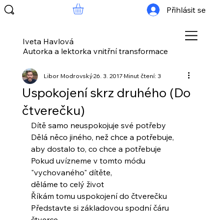
Přihlásit se
Iveta Havlová
Autorka a lektorka vnitřní transformace
Libor Modrovský
26. 3. 2017
Minut čtení: 3
Uspokojení skrz druhého (Do
čtverečku)
Dítě samo neuspokojuje své potřeby
Dělá něco jiného, než chce a potřebuje,
aby dostalo to, co chce a potřebuje
Pokud uvízneme v tomto módu
"vychovaného" dítěte,
děláme to celý život
Říkám tomu uspokojení do čtverečku
Představte si základovou spodní čáru 
čtverce