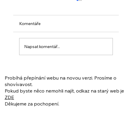
Komentáře
Napsat komentář...
PO VELIKONOCÍCH + Nahrávka
ukázkové lekce
Probíhá přepínání webu na novou verzi. Prosíme o
shovívavost.
Pokud byste něco nemohli najít, odkaz na starý web je
ZDE
Děkujeme za pochopení.