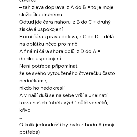
– tah zleva doprava, z A do B = to je moje 
službička druhému
Odtud jde čára nahoru, z B do C = druhý 
získává uspokojení
Horní čára zprava doleva, z C do D = dělá 
na oplátku něco pro mně
A finální čára shora dolů, z D do A = 
dociluji uspokojení
Není potřeba připomínat,
že se svého vytouženého čtverečku často 
nedočkáme,
nikdo ho nedokreslí
A v naší duši se na sebe vrší a uhelnatí
torza našich "obětavých" půlčtverečků,
křivd
...
O kolik jednodušší by bylo z bodu A (moje 
potřeba)