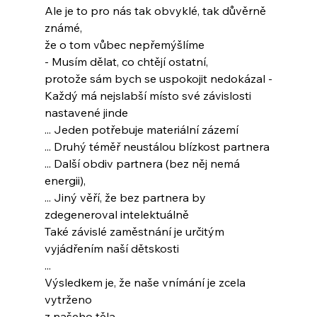
Ale je to pro nás tak obvyklé, tak důvěrně 
známé,
že o tom vůbec nepřemýšlíme
- Musím dělat, co chtějí ostatní,
protože sám bych se uspokojit nedokázal -
Každý má nejslabší místo své závislosti
nastavené jinde
... Jeden potřebuje materiální zázemí
... Druhý téměř neustálou blízkost partnera
... Další obdiv partnera (bez něj nemá 
energii),
... Jiný věří, že bez partnera by 
zdegeneroval intelektuálně
Také závislé zaměstnání je určitým 
vyjádřením naší dětskosti
...
Výsledkem je, že naše vnímání je zcela 
vytrženo
z našeho těla