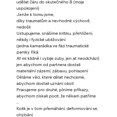
udělat čáru do skutečného B (moje 
uspokojení)
Jenže k tomu jsme,
díky traumatům a nevhodné výchově, 
nedošli
Ustupujeme, snášíme kritiku, přehlížení,
někdy i fyzické ubližování
(jedna kamarádka ve fázi traumatické 
paniky říká:
Ať mi klidně i vybije zuby, jen ať neodchází)
jen abychom od partnera dostali
materiální zázemí, zábavu, pohlazení
Děláme věci, které dělat nechceme,
abychom dostali uznání okolí
Pracujeme pro druhé, plníme příkazy,
abychom získali pocit, že někam patříme
...
Kolik je v tom přemáhání, deformování se, 
ohýbání