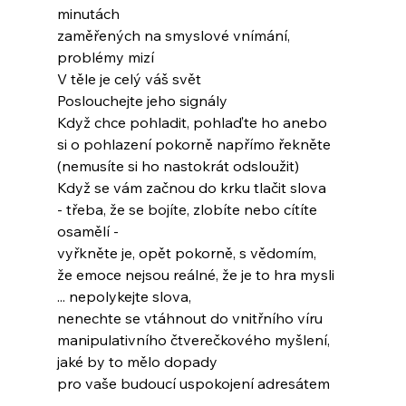
minutách
zaměřených na smyslové vnímání, 
problémy mizí
V těle je celý váš svět
Poslouchejte jeho signály
Když chce pohladit, pohlaďte ho anebo
si o pohlazení pokorně napřímo řekněte
(nemusíte si ho nastokrát odsloužit)
Když se vám začnou do krku tlačit slova
- třeba, že se bojíte, zlobíte nebo cítíte 
osamělí -
vyřkněte je, opět pokorně, s vědomím,
že emoce nejsou reálné, že je to hra mysli
... nepolykejte slova,
nenechte se vtáhnout do vnitřního víru
manipulativního čtverečkového myšlení,
jaké by to mělo dopady
pro vaše budoucí uspokojení adresátem
...