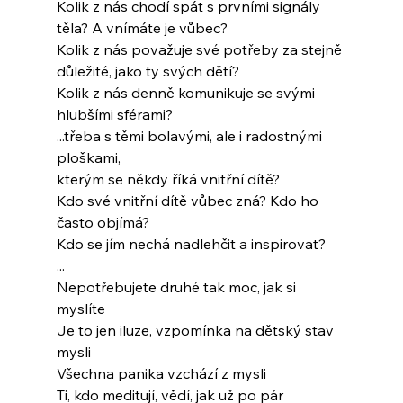
Kolik z nás chodí spát s prvními signály 
těla? A vnímáte je vůbec?
Kolik z nás považuje své potřeby za stejně 
důležité, jako ty svých dětí?
Kolik z nás denně komunikuje se svými 
hlubšími sférami?
...třeba s těmi bolavými, ale i radostnými 
ploškami,
kterým se někdy říká vnitřní dítě?
Kdo své vnitřní dítě vůbec zná? Kdo ho 
často objímá?
Kdo se jím nechá nadlehčit a inspirovat?
...
Nepotřebujete druhé tak moc, jak si 
myslíte
Je to jen iluze, vzpomínka na dětský stav 
mysli
Všechna panika vzchází z mysli
Ti, kdo meditují, vědí, jak už po pár 