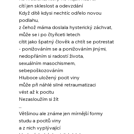
cítí jen skleslost a odevzdání
Když dítě kdysi nechtíc odřelo novou 
podlahu,
z čehož máma doslala hysterický záchvat,
může se i po čtyřiceti letech
cítit jako špatný člověk a chtít se potrestat
- ponižováním se a ponižováním jinými,
nedopřáním si radostí života,
sexuálním masochismem,
sebepoškozováním
Hluboce uložený pocit viny
může při náhlé silné retraumatizaci
vést až k pocitu
Nezasloužím si žít
...
Většinou ale známe jen mírnější formy
studu a pocitů viny
a z nich vyplývající