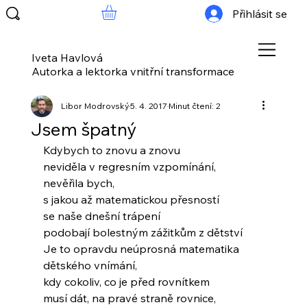
Přihlásit se
Iveta Havlová
Autorka a lektorka vnitřní transformace
Libor Modrovský
5. 4. 2017
Minut čtení: 2
Jsem špatný
Kdybych to znovu a znovu
neviděla v regresním vzpomínání,
nevěřila bych,
s jakou až matematickou přesností
se naše dnešní trápení
podobají bolestným zážitkům z dětství
Je to opravdu neúprosná matematika
dětského vnímání,
kdy cokoliv, co je před rovnítkem
musí dát, na pravé straně rovnice, 