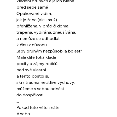
kladení druhých a jejich blaha
před sebe samé
Opakovaně vidím,
jak je žena (ale i muž)
přehlížena, v práci či doma,
trápena, vydírána, zneužívána,
a nemůže se odhodlat
k činu z důvodu,
„aby druhým nezpůsobila bolest“
Malé dítě totiž klade
pocity a zájmy rodičů
nad své vlastní
a tento postoj si,
skrz trauma necitlivé výchovy,
můžeme s sebou odnést
do dospělosti
...
Pokud tuto větu znáte
Anebo