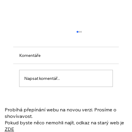
Komentáře
Napsat komentář...
PO VELIKONOCÍCH + Nahrávka
ukázkové lekce
Probíhá přepínání webu na novou verzi. Prosíme o
shovívavost.
Pokud byste něco nemohli najít, odkaz na starý web je
ZDE