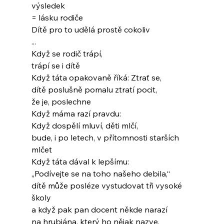
výsledek
= lásku rodiče
Dítě pro to udělá prostě cokoliv
...
Když se rodič trápí,
trápí se i dítě
Když táta opakovaně říká: Ztrať se,
dítě poslušně pomalu ztratí pocit,
že je, poslechne
Když máma razí pravdu:
Když dospělí mluví, děti mlčí,
bude, i po letech, v přítomnosti starších
mlčet
Když táta dával k lepšímu:
„Podívejte se na toho našeho debila,“
dítě může posléze vystudovat tři vysoké 
školy
a když pak pan docent někde narazí
na hrubiána, který ho nějak nazve,