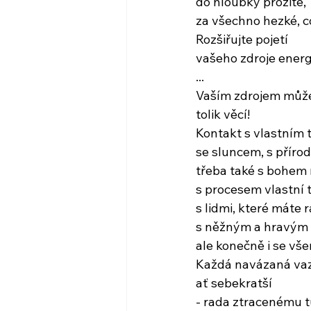
do hloubky prožité,
za všechno hezké, c
Rozšiřujte pojetí
vašeho zdroje energ
...
Vaším zdrojem může
tolik věcí!
Kontakt s vlastním 
se sluncem, s příro
třeba také s bohem 
s procesem vlastní t
s lidmi, které máte r
s něžným a hravým 
ale konečně i se vše
Každá navázaná va
ať sebekratší
- rada ztracenému tu