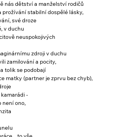
ě nás dětství a manželství rodičů
prožívání stabilní dospělé lásky,
vání, své droze
, v duchu
citově neuspokojivých
maginárnímu zdroji v duchu
ili zamilování a pocity,
a tolik se podobají
 matky (partner je zprvu bez chyb),
droje
, kamarádi -
o není ono,
nzita
unelu
ráce... to vše