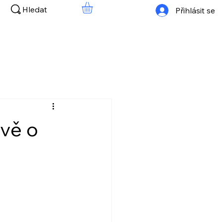
Hledat
Přihlásit se
avě o