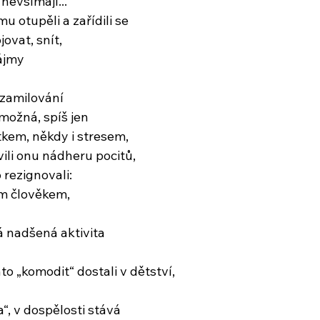
nevšímají...
u otupěli a zařídili se
jovat, snít,
zájmy
 zamilování
 možná, spíš jen
kem, někdy i stresem,
ili onu nádheru pocitů,
 rezignovali:
ším člověkem,
á nadšená aktivita
o „komodit“ dostali v dětství,
a“, v dospělosti stává