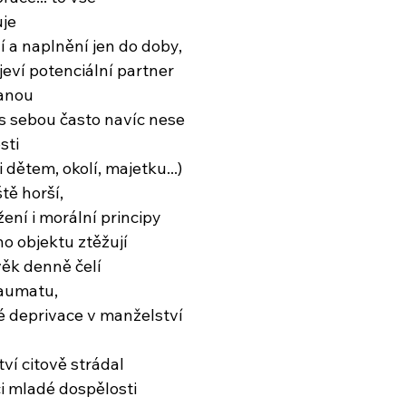
uje
í a naplnění jen do doby,
jeví potenciální partner
ranou
 s sebou často navíc nese
sti
 dětem, okolí, majetku...)
tě horší,
ení i morální principy
o objektu ztěžují
věk denně čelí
aumatu,
é deprivace v manželství
tví citově strádal
či mladé dospělosti