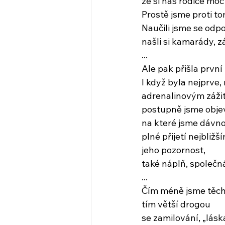
že si nás rodiče moc 
Prostě jsme proti tom
Naučili jsme se odpo
našli si kamarády, 
...
Ale pak přišla první
I když byla nejprve,
adrenalinovým zážit
postupně jsme objev
na které jsme dávno
plné přijetí nejbliž
jeho pozornost,
také náplň, společn
...
Čím méně jsme těcht
tím větší drogou
se zamilování, „lásk