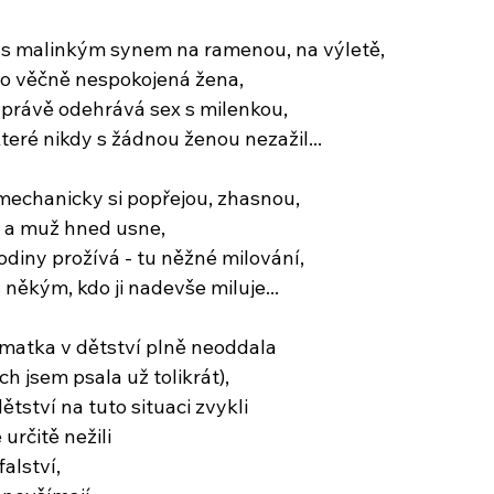
 s malinkým synem na ramenou, na výletě,
ho věčně nespokojená žena,
k právě odehrává sex s milenkou,
teré nikdy s žádnou ženou nezažil...
mechanicky si popřejou, zhasnou,
y a muž hned usne,
odiny prožívá - tu něžné milování,
s někým, kdo ji nadevše miluje...
matka v dětství plně neoddala
 jsem psala už tolikrát),
ětství na tuto situaci zvykli
určitě nežili
alství,