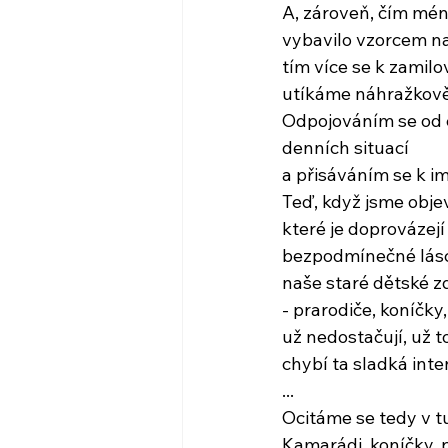
A, zároveň, čím mén
vybavilo vzorcem na 
tím více se k zamilo
utíkáme náhražkově
Odpojováním se od 
denních situací
a přisáváním se k i
Teď, když jsme objev
které je doprovázejí 
bezpodmínečné lásce
naše staré dětské z
- prarodiče, koníčky
už nedostačují, už t
chybí ta sladká inte
...
Ocitáme se tedy v t
Kamarádi, koníčky, p