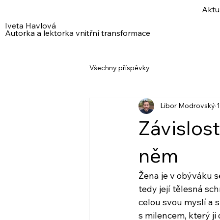
Aktu
Iveta Havlová
Autorka a lektorka vnitřní transformace
Všechny příspěvky
Libor Modrovský
1
Závislos
něm
Žena je v obýváku 
tedy její tělesná sc
celou svou myslí a 
s milencem, který ji 