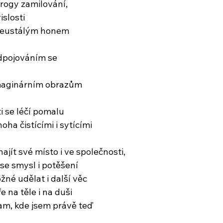
rogy zamilování,
islosti
neustálým honem
odpojováním se
imaginárním obrazům
i se léčí pomalu
oha čistícími i sytícími
najít své místo i ve společnosti,
ese smysl i potěšení
žné udělat i další věc
e na těle i na duši
tam, kde jsem právě teď