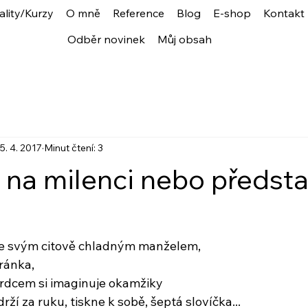
ality/Kurzy
O mně
Reference
Blog
E-shop
Kontakt
Odběr novinek
Můj obsah
5. 4. 2017
Minut čtení: 3
t na milenci nebo předst
se svým citově chladným manželem,
hránka,
srdcem si imaginuje okamžiky
drží za ruku, tiskne k sobě, šeptá slovíčka...