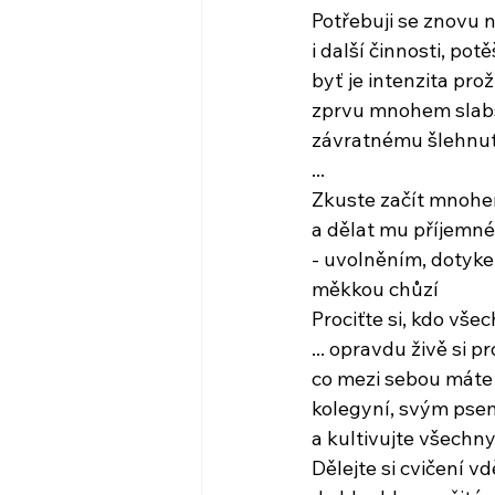
Potřebuji se znovu 
i další činnosti, potěš
byť je intenzita pro
zprvu mnohem slabš
závratnému šlehnutí
...
Zkuste začít mnohe
a dělat mu příjemn
- uvolněním, dotyke
měkkou chůzí
Prociťte si, kdo vše
... opravdu živě si pr
co mezi sebou máte
kolegyní, svým pse
a kultivujte všechn
Dělejte si cvičení vd