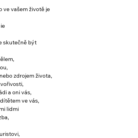
o ve vašem životě je
ie
 skutečně být
tělem,
dou,
nebo zdrojem života,
vořivosti,
ádi a oni vás,
dítětem ve vás,
mi lidmi
zba,
ristovi,