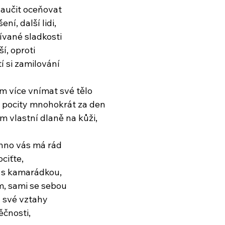
naučit oceňovat
ení, další lidi,
žívané sladkosti
í, oproti
 si zamilování
m více vnímat své tělo
é pocity mnohokrát za den
m vlastní dlaně na kůži,
chno vás má rád
ociťte,
 s kamarádkou,
m, sami se sebou
y své vztahy
ěčnosti,