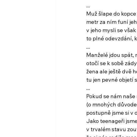
...
Muž šlape do kopce
metr za ním funí je
v jeho mysli se vša
to plné odevzdání, k
...
Manželé jdou spát, 
otočí se k sobě zád
žena ale ještě dvě h
tu jen pevné objetí 
...
Pokud se nám naše 
(o mnohých důvodech
postupně jsme si v d
Jako teenageři jsme 
v trvalém stavu zouf