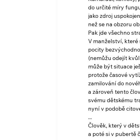
do určité míry fung
jako zdroj uspokojen
než se na obzoru ob
Pak jde všechno st
V manželství, které
pocity bezvýchodno
(nemůžu odejít kvůli
může být situace ješ
protože časové vytíž
zamilování do novéh
a zároveň tento člo
svému dětskému tr
nyní v podobě citov
...
Člověk, který v děts
a poté si v pubertě 