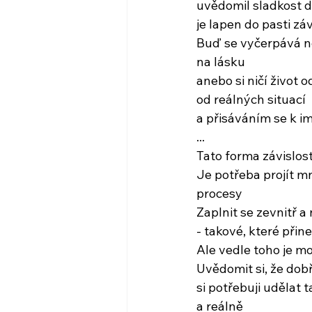
uvědomil sladkost d
je lapen do pasti záv
Buď se vyčerpává 
na lásku
anebo si ničí život 
od reálných situací
a přisáváním se k 
...
Tato forma závislost
Je potřeba projít mn
procesy
Zaplnit se zevnitř a 
- takové, které přin
Ale vedle toho je mo
Uvědomit si, že dobř
si potřebuji udělat 
a reálně