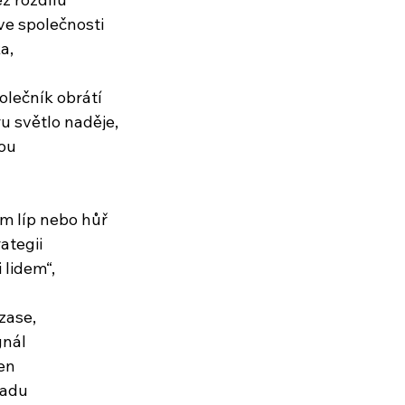
ve společnosti
a,
olečník obrátí
u světlo naděje,
nou
tom líp nebo hůř
rategii
 lidem“,
zase,
gnál
en
ladu