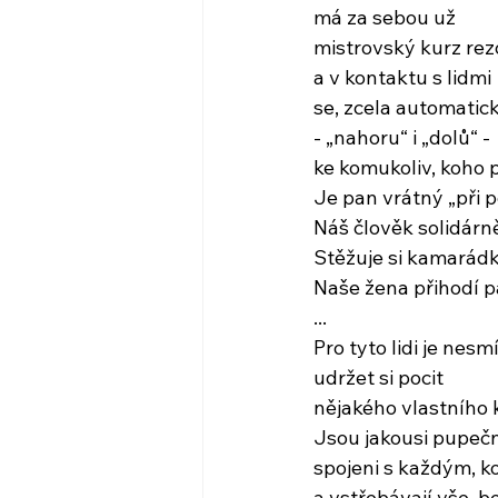
má za sebou už
mistrovský kurz re
a v kontaktu s lidmi
se, zcela automatick
- „nahoru“ i „dolů“ -
ke komukoliv, koho 
Je pan vrátný „při 
Náš člověk solidárn
Stěžuje si kamarád
Naše žena přihodí p
...
Pro tyto lidi je nesm
udržet si pocit
nějakého vlastního 
Jsou jakousi pupeč
spojeni s každým, k
a vstřebávají vše, b