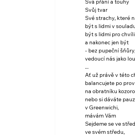
Svá přání a touhy
Svůj tvar
Své strachy, které 
být s lidmi v soulad
být s lidmi pro chvíl
a nakonec jen být
- bez pupeční šňůry
vedoucí nás jako lo
...
Ať už právě v této ch
balancujete po pro
na obratníku kozor
nebo si dáváte pauz
v Greenwichi,
mávám Vám
Sejdeme se ve střed
ve svém středu,