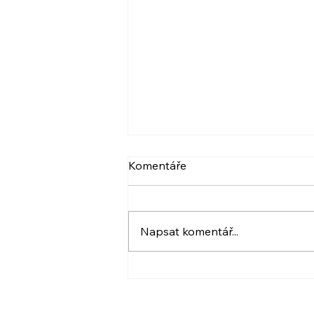
VIDEO: NARCIS A
Komentáře
PSYCHOPAT, BERLIČKY
DNEŠKA
Více ve videu. A také pozvánka.
:) Krásný den! Iveta
Napsat komentář...
www.ivetahavlova.cz A jestli
můžete, poprosím o sdílení. ☺️
❤️ VIDEO: https://youtu.be/8-
UfZx6erho A tady je
PŘIHLÁŠKA na ukázkovou lekci