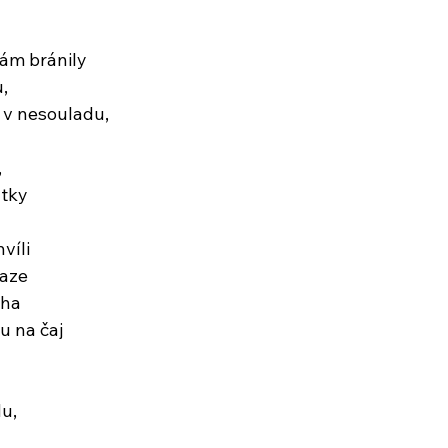
nám bránily
u,
i v nesouladu,
,
utky
víli
vaze
oha
u na čaj
u,