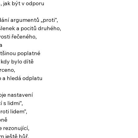
, jak být v odporu
ání argumentů „proti“,
lenek a pocitů druhého,
vosti řečeného,
a
ětšinou poplatné
 kdy bylo dítě
drceno,
o a hledá odplatu
oje nastavení
 s lidmi“,
roti lidem“,
bně
 rezonující,
m ještě hůř,