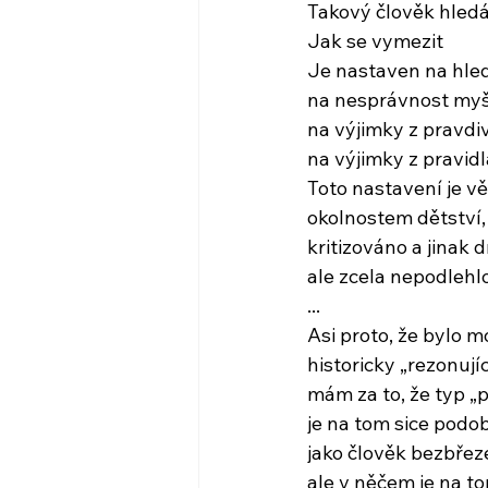
Takový člověk hledá
Jak se vymezit
Je nastaven na hled
na nesprávnost myš
na výjimky z pravdi
na výjimky z pravidl
Toto nastavení je v
okolnostem dětství,
kritizováno a jinak 
ale zcela nepodlehl
...
Asi proto, že bylo m
historicky „rezonující
mám za to, že typ „p
je na tom sice podo
jako člověk bezbřeze
ale v něčem je na to