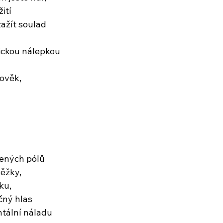
ití
zažít soulad
ickou nálepkou
lověk,
ených pólů
ěžky,
ku,
čný hlas
tální náladu