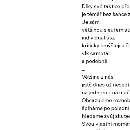
Díky své taktice přež
je téměř bez šance 
Je sám,
většinou s eufemist
individualista,
kriticky smýšlející č
vlk samotář
a podobně
...
Většina z nás
jistě dnes už nesedí
na jednom z naznač
Obsazujeme rovnob
šplháme po polední
hledáme svůj skute
Svou vlastní momen