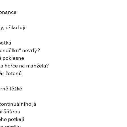
zonance
y, přilaďuje
potká
pondělku“ nevrlý?
ě poklesne
ka hořce na manžela?
ár žetonů
írně těžké
kontinuálního já
ní šňůrou
oho potkají
ez rozdílu