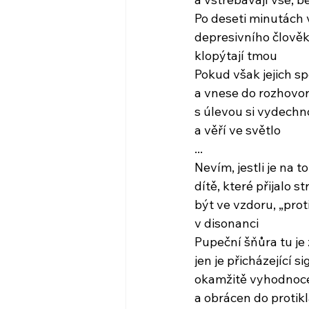
Po deseti minutách 
depresivního člověk
klopýtají tmou
Pokud však jejich sp
a vnese do rozhovor
s úlevou si vydech
a věří ve světlo
...
Nevím, jestli je na 
dítě, které přijalo st
být ve vzdoru, „proti
v disonanci
Pupeční šňůra tu je 
jen je přicházející si
okamžitě vyhodnoc
a obrácen do protik