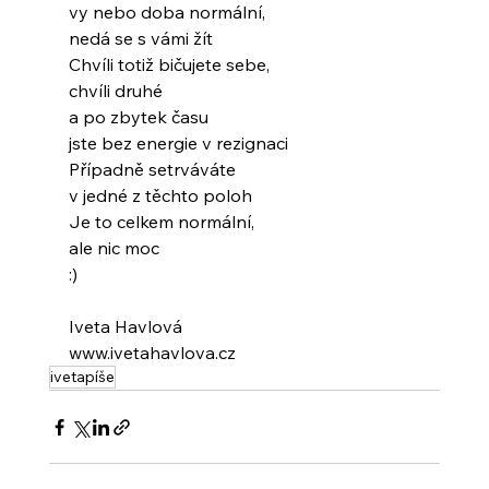
vy nebo doba normální,
nedá se s vámi žít
Chvíli totiž bičujete sebe,
chvíli druhé
a po zbytek času
jste bez energie v rezignaci
Případně setrváváte
v jedné z těchto poloh
Je to celkem normální,
ale nic moc
:)
Iveta Havlová
www.ivetahavlova.cz
ivetapíše