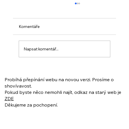
Komentáře
Napsat komentář...
PO VELIKONOCÍCH + Nahrávka
ukázkové lekce
Probíhá přepínání webu na novou verzi. Prosíme o
shovívavost.
Pokud byste něco nemohli najít, odkaz na starý web je
ZDE
Děkujeme za pochopení.