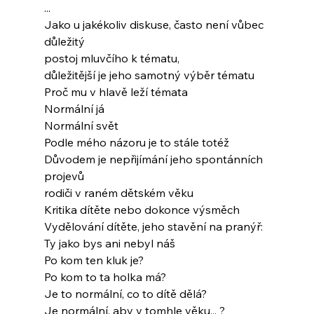
...
Jako u jakékoliv diskuse, často není vůbec 
důležitý
postoj mluvčího k tématu,
důležitější je jeho samotný výběr tématu
Proč mu v hlavě leží témata
Normální já
Normální svět
Podle mého názoru je to stále totéž
Důvodem je nepřijímání jeho spontánních 
projevů
rodiči v raném dětském věku
Kritika dítěte nebo dokonce výsměch
Vydělování dítěte, jeho stavění na pranýř:
Ty jako bys ani nebyl náš
Po kom ten kluk je?
Po kom to ta holka má?
Je to normální, co to dítě dělá?
Je normální, aby v tomhle věku... ?