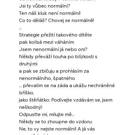
Jsi ty vůbec normální?
Ten náš kluk není normální!
Co to děláš? Chovej se normálně!
...
Strategie přežití takového dítěte
pak kolísá mezi váháním
Jsem nenormální já nebo oni?
Někdy převáží touha po blízkosti s 
druhými
a pak se zbičuju a prohlásím za 
nenormálního, špatného
... převalím se na záda a ukážu nechráněné 
bříško,
jako štěňátko: Podívejte vzdávám se, jsem 
neškodný!
Odpusťte mi, milujte mě...
Někdy se to zhoupne do vzdoru:
Ne, to vy nejste normální! A já vás 