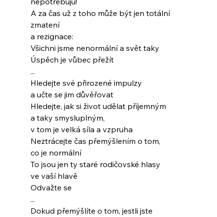
nepotřebuju!
A za čas už z toho může být jen totální 
zmatení
a rezignace:
Všichni jsme nenormální a svět taky
Úspěch je vůbec přežít
...
Hledejte své přirozené impulzy
a učte se jim důvěřovat
Hledejte, jak si život udělat příjemným
a taky smysluplným,
v tom je velká síla a vzpruha
Neztrácejte čas přemýšlením o tom,
co je normální
To jsou jen ty staré rodičovské hlasy
ve vaší hlavě
Odvažte se
...
Dokud přemýšlíte o tom, jestli jste