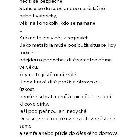
necítí se bezpečně
Stahuje se do sebe anebo se, úslužně 
nebo hystericky,
věší na kohokoliv, kdo se namane
...
Krásně to jde vidět v regresích
Jako metafora může posloužit situace, kdy 
rodiče
odejdou a ponechají dítě samotné doma 
ve věku,
kdy na to ještě není zralé
Jindy hravé dítě prožívá obrovskou 
úzkost,
nemůže si hrát, nemůže nic dělat... zalepí 
klíčové dírky,
leží pod peřinou, ani nedýchá
Děsí se, že se rodiče už nevrátí, že zůstane 
samo
a zemře anebo půjde do dětského domova