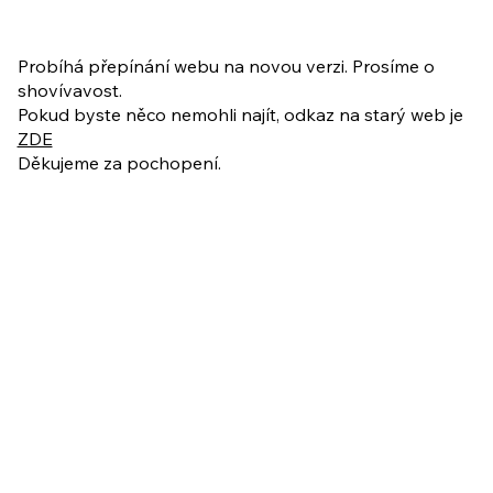
PO VELIKONOCÍCH + Nahrávka
ukázkové lekce
Probíhá přepínání webu na novou verzi. Prosíme o
shovívavost.
Pokud byste něco nemohli najít, odkaz na starý web je
ZDE
Děkujeme za pochopení.