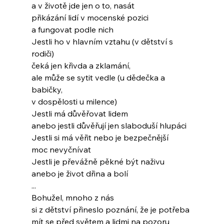
a v životě jde jen o to, nasát
přikázání lidí v mocenské pozici
a fungovat podle nich
Jestli ho v hlavním vztahu (v dětství s 
rodiči)
čeká jen křivda a zklamání,
ale může se sytit vedle (u dědečka a 
babičky,
v dospělosti u milence)
Jestli má důvěřovat lidem
anebo jestli důvěřují jen slaboduší hlupáci
Jestli si má věřit nebo je bezpečnější
moc nevyčnívat
Jestli je převážně pěkné být naživu
anebo je život dřina a bolí
...
Bohužel, mnoho z nás
si z dětství přineslo poznání, že je potřeba
mít se před světem a lidmi na pozoru