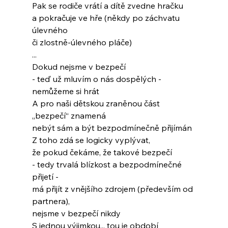
Pak se rodiče vrátí a dítě zvedne hračku
a pokračuje ve hře (někdy po záchvatu 
úlevného
či zlostně-úlevného pláče)
...
Dokud nejsme v bezpečí
- teď už mluvím o nás dospělých -
nemůžeme si hrát
A pro naši dětskou zraněnou část 
„bezpečí“ znamená
nebýt sám a být bezpodmínečně přijímán
Z toho zdá se logicky vyplývat,
že pokud čekáme, že takové bezpečí
- tedy trvalá blízkost a bezpodmínečné 
přijetí -
má přijít z vnějšího zdrojem (především od 
partnera),
nejsme v bezpečí nikdy
S jednou výjimkou... tou je období 