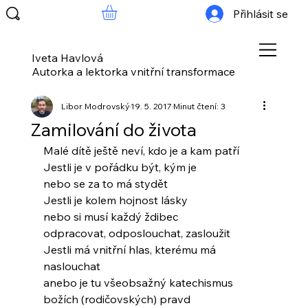
Přihlásit se
Iveta Havlová
Autorka a lektorka vnitřní transformace
Libor Modrovský
19. 5. 2017
Minut čtení: 3
Zamilování do života
Malé dítě ještě neví, kdo je a kam patří
Jestli je v pořádku být, kým je
nebo se za to má stydět
Jestli je kolem hojnost lásky
nebo si musí každý ždibec
odpracovat, odposlouchat, zasloužit
Jestli má vnitřní hlas, kterému má 
naslouchat
anebo je tu všeobsažný katechismus
božích (rodičovských) pravd