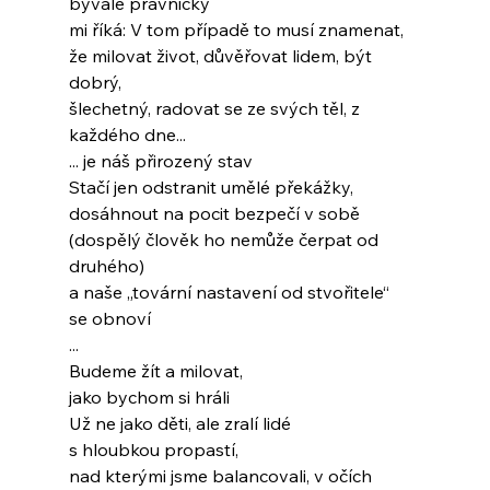
bývalé právničky
mi říká: V tom případě to musí znamenat,
že milovat život, důvěřovat lidem, být 
dobrý,
šlechetný, radovat se ze svých těl, z 
každého dne...
... je náš přirozený stav
Stačí jen odstranit umělé překážky,
dosáhnout na pocit bezpečí v sobě
(dospělý člověk ho nemůže čerpat od 
druhého)
a naše „tovární nastavení od stvořitele“
se obnoví
...
Budeme žít a milovat,
jako bychom si hráli
Už ne jako děti, ale zralí lidé
s hloubkou propastí,
nad kterými jsme balancovali, v očích