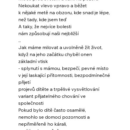
Nekoukat vlevo vpravo a běžet
k nějaké metě na obzoru, kde snad je lépe,
než tady, kde jsem teď
A taky, že nejvíce bolesti
nám způsobují naši nejbližší
...
Jak máme milovat a uvolněně žít život,
když na jeho začátku chyběl onen 
základní vtisk
- splynutí s mámou, bezpečí, pevné místo
v její laskající přítomnosti, bezpodmínečné 
přijetí
projevů dítěte a trpělivé vysvětlování
variant přijatelného chování ve 
společnosti
Pokud bylo dítě často osamělé,
nemohlo se domoci pozornosti a
nepřiměřeně ho kárali,