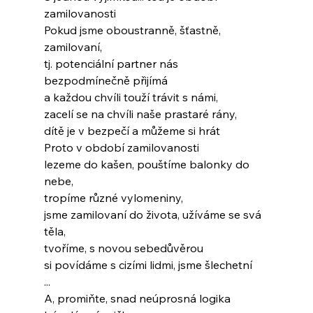
zamilovanosti
Pokud jsme oboustranně, šťastně, 
zamilovaní,
tj. potenciální partner nás 
bezpodmínečně přijímá
a každou chvíli touží trávit s námi,
zacelí se na chvíli naše prastaré rány,
dítě je v bezpečí a můžeme si hrát
Proto v období zamilovanosti
lezeme do kašen, pouštíme balonky do 
nebe,
tropíme různé vylomeniny,
jsme zamilovaní do života, užíváme se svá 
těla,
tvoříme, s novou sebedůvěrou
si povídáme s cizími lidmi, jsme šlechetní
...
A, promiňte, snad neúprosná logika 