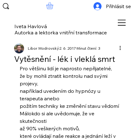
Přihlásit se
Iveta Havlová
Autorka a lektorka vnitřní transformace
Libor Modrovský
2. 6. 2017
Minut čtení: 3
Vytěsnění - lék i vleklá smrt
Pro většinu lidí je naprosto nepřijatelné,
že by mohli ztratit kontrolu nad svými 
projevy,
například uvedením do hypnózy u 
terapeuta anebo
požitím techniky ke změnění stavu vědomí
Málokdo si ale uvědomuje, že ve 
skutečnosti
až 90% veškerých motivů,
které ovládají naše reakce a jednání leží v 