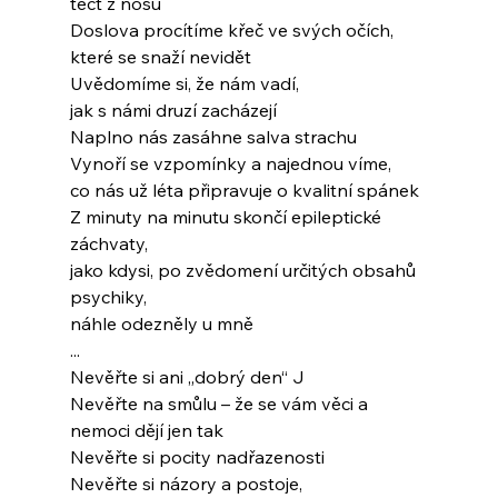
téct z nosu
Doslova procítíme křeč ve svých očích,
které se snaží nevidět
Uvědomíme si, že nám vadí,
jak s námi druzí zacházejí
Naplno nás zasáhne salva strachu
Vynoří se vzpomínky a najednou víme,
co nás už léta připravuje o kvalitní spánek
Z minuty na minutu skončí epileptické 
záchvaty,
jako kdysi, po zvědomení určitých obsahů 
psychiky,
náhle odezněly u mně
...
Nevěřte si ani „dobrý den“ J
Nevěřte na smůlu – že se vám věci a 
nemoci dějí jen tak
Nevěřte si pocity nadřazenosti
Nevěřte si názory a postoje,