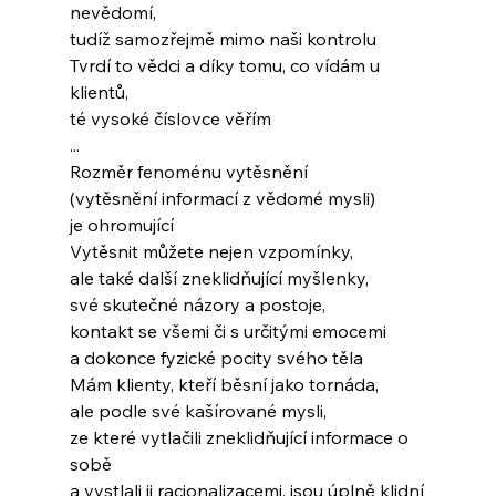
nevědomí,
tudíž samozřejmě mimo naši kontrolu
Tvrdí to vědci a díky tomu, co vídám u 
klientů,
té vysoké číslovce věřím
...
Rozměr fenoménu vytěsnění
(vytěsnění informací z vědomé mysli)
je ohromující
Vytěsnit můžete nejen vzpomínky,
ale také další zneklidňující myšlenky,
své skutečné názory a postoje,
kontakt se všemi či s určitými emocemi
a dokonce fyzické pocity svého těla
Mám klienty, kteří běsní jako tornáda,
ale podle své kašírované mysli,
ze které vytlačili zneklidňující informace o 
sobě
a vystlali ji racionalizacemi, jsou úplně klidní