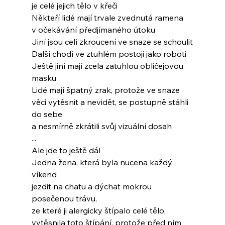
je celé jejich tělo v křeči
Někteří lidé mají trvale zvednutá ramena
v očekávání předjímaného útoku
Jiní jsou celí zkroucení ve snaze se schoulit
Další chodí ve ztuhlém postoji jako roboti
Ještě jiní mají zcela zatuhlou obličejovou 
masku
Lidé mají špatný zrak, protože ve snaze
věci vytěsnit a nevidět, se postupně stáhli 
do sebe
a nesmírně zkrátili svůj vizuální dosah
...
Ale jde to ještě dál
Jedna žena, která byla nucena každý 
víkend
jezdit na chatu a dýchat mokrou 
posečenou trávu,
ze které ji alergicky štípalo celé tělo,
vytěsnila toto štípání, protože před ním 