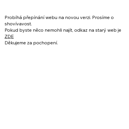
PO VELIKONOCÍCH + Nahrávka
ukázkové lekce
Probíhá přepínání webu na novou verzi. Prosíme o
shovívavost.
Pokud byste něco nemohli najít, odkaz na starý web je
ZDE
Děkujeme za pochopení.