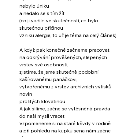
nebylo úniku
a nedalo se s tím žít
(co jí vadilo ve skutečnosti, co bylo 
skutečnou příčinou
vzniku alergie, to už je téma na celý článek)
...
A když pak konečně začneme pracovat
na odkrývání prověšených, slepených 
vrstev své osobnosti,
zjistíme, že jsme skutečně podobní
kašírovanému panáčkovi,
vytvořenému z vrstev archivních výtisků 
novin
prolitých klovatinou
A jak sílíme, začne se vytěsněná pravda
do naší mysli vracet
Vzpomeneme si na staré křivdy v rodině
a při pohledu na kupku sena nám začne 