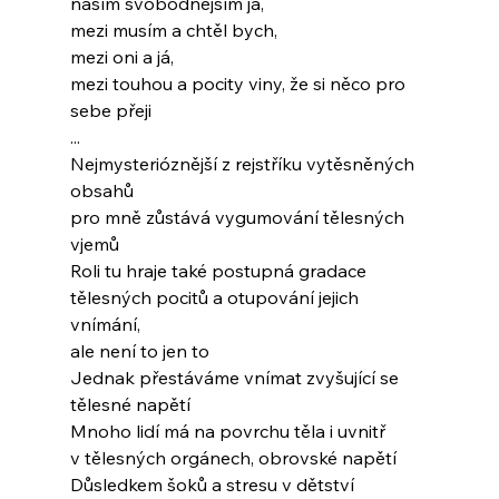
naším svobodnějším já,
mezi musím a chtěl bych,
mezi oni a já,
mezi touhou a pocity viny, že si něco pro 
sebe přeji
...
Nejmysterióznější z rejstříku vytěsněných 
obsahů
pro mně zůstává vygumování tělesných 
vjemů
Roli tu hraje také postupná gradace
tělesných pocitů a otupování jejich 
vnímání,
ale není to jen to
Jednak přestáváme vnímat zvyšující se 
tělesné napětí
Mnoho lidí má na povrchu těla i uvnitř
v tělesných orgánech, obrovské napětí
Důsledkem šoků a stresu v dětství