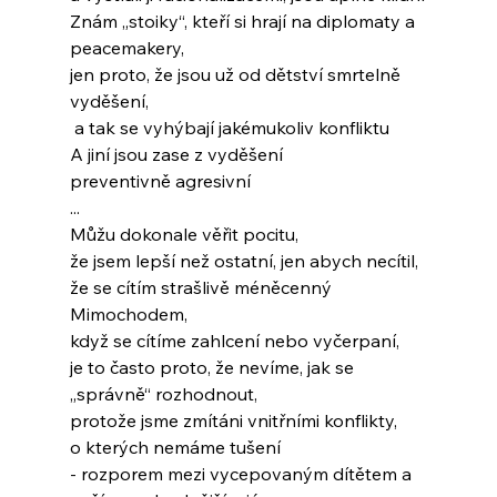
Znám „stoiky“, kteří si hrají na diplomaty a 
peacemakery,
jen proto, že jsou už od dětství smrtelně 
vyděšení,
 a tak se vyhýbají jakémukoliv konfliktu
A jiní jsou zase z vyděšení
preventivně agresivní
...
Můžu dokonale věřit pocitu,
že jsem lepší než ostatní, jen abych necítil,
že se cítím strašlivě méněcenný
Mimochodem,
když se cítíme zahlcení nebo vyčerpaní,
je to často proto, že nevíme, jak se 
„správně“ rozhodnout,
protože jsme zmítáni vnitřními konflikty,
o kterých nemáme tušení
- rozporem mezi vycepovaným dítětem a 