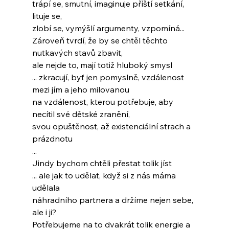
trápí se, smutní, imaginuje příští setkání, 
lituje se,
zlobí se, vymýšlí argumenty, vzpomíná...
Zároveň tvrdí, že by se chtěl těchto 
nutkavých stavů zbavit,
ale nejde to, mají totiž hluboký smysl
... zkracují, byť jen pomyslně, vzdálenost 
mezi jím a jeho milovanou
na vzdálenost, kterou potřebuje, aby 
necítil své dětské zranění,
svou opuštěnost, až existenciální strach a 
prázdnotu
...
Jindy bychom chtěli přestat tolik jíst
... ale jak to udělat, když si z nás máma 
udělala
náhradního partnera a držíme nejen sebe, 
ale i ji?
Potřebujeme na to dvakrát tolik energie a 