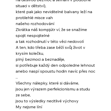
situaci v dětství),
které pak jako neviditelné balvany leží na 
protilehlé misce vah
našeho rozhodování
Zkrátka náš kompjútr ví, že se snažíme 
spojit nespojitelné
a tak rozhodnutí v této věci nedovolí
A ten, kdo třeba zase běží svůj život v 
krysím kolečku,
plný bezmoci a beznaděje,
si potřebuje každý den odpoledne lehnout
anebo naspí spoustu hodin navíc přes noc
...
Všechny nálepky, které si dáváme,
jsou jen výrazem perfekcionismu a studu 
ze sebe,
jsou to výsledky necitlivé výchovy
My nejsme líní