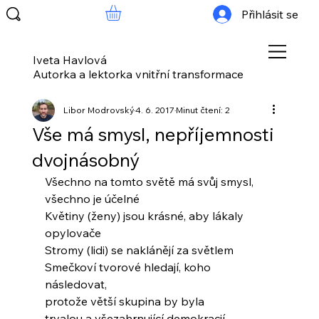
Přihlásit se
Iveta Havlová
Autorka a lektorka vnitřní transformace
Libor Modrovský
4. 6. 2017
Minut čtení: 2
Vše má smysl, nepříjemnosti
dvojnásobný
Všechno na tomto světě má svůj smysl,
všechno je účelné
Květiny (ženy) jsou krásné, aby lákaly 
opylovače
Stromy (lidi) se naklánějí za světlem
Smečkoví tvorové hledají, koho 
následovat,
protože větší skupina by byla
trvalou a všezahrnující demokracií 