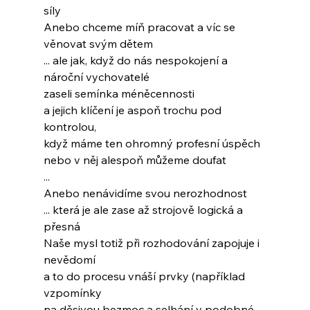
síly
Anebo chceme míň pracovat a víc se 
věnovat svým dětem
... ale jak, když do nás nespokojení a 
nároční vychovatelé
zaseli semínka méněcennosti
a jejich klíčení je aspoň trochu pod 
kontrolou,
když máme ten ohromný profesní úspěch
nebo v něj alespoň můžeme doufat
...
Anebo nenávidíme svou nerozhodnost
... která je ale zase až strojově logická a 
přesná
Naše mysl totiž při rozhodování zapojuje i 
nevědomí
a to do procesu vnáší prvky (například 
vzpomínky
na děsivou bezmoc a selhání v podobné 