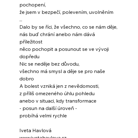
pochopení,
že jsem v bezpečí, polevením, uvolněním
...
Dalo by se říci, že všechno, co se nám děje,
nás buď chrání anebo nám dává 
příležitost
něco pochopit a posunout se ve vývoji 
dopředu
Nic se neděje bez důvodu,
všechno má smysl a děje se pro naše 
dobro
A bolest vzniká jen z nevědomosti,
z příliš omezeného úhlu pohledu
anebo v situaci, kdy transformace
- posun na další úroveň -
probíhá velmi rychle
Iveta Havlová
www.ivetahavlova.cz