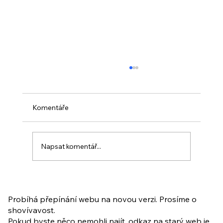
Komentáře
Napsat komentář...
PO VELIKONOCÍCH + Nahrávka
ukázkové lekce
Probíhá přepínání webu na novou verzi. Prosíme o
shovívavost.
Pokud byste něco nemohli najít, odkaz na starý web je