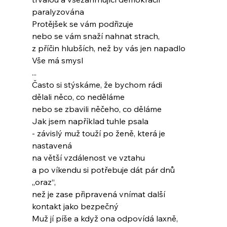
paralyzována
Protějšek se vám podřizuje
nebo se vám snaží nahnat strach,
z příčin hlubších, než by vás jen napadlo
Vše má smysl
...
Často si stýskáme, že bychom rádi
dělali něco, co neděláme
nebo se zbavili něčeho, co děláme
Jak jsem například tuhle psala
- závislý muž touží po ženě, která je 
nastavená
na větší vzdálenost ve vztahu
a po víkendu si potřebuje dát pár dnů 
„oraz“,
než je zase připravená vnímat další 
kontakt jako bezpečný
Muž jí píše a když ona odpovídá laxně,