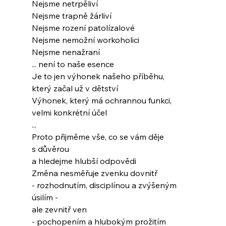
Nejsme netrpěliví
Nejsme trapně žárliví
Nejsme rození patolízalové
Nejsme nemožní workoholici
Nejsme nenažraní
... není to naše esence
Je to jen výhonek našeho příběhu,
který začal už v dětství
Výhonek, který má ochrannou funkci,
velmi konkrétní účel
...
Proto přijměme vše, co se vám děje
s důvěrou
a hledejme hlubší odpovědi
Změna nesměřuje zvenku dovnitř
- rozhodnutím, disciplínou a zvýšeným 
úsilím -
ale zevnitř ven
- pochopením a hlubokým prožitím 