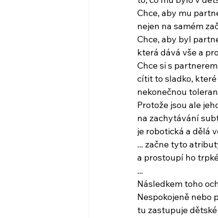
Chce, aby mu partne
nejen na samém začá
Chce, aby byl partn
která dává vše a pro
Chce si s partnerem 
cítit to sladko, kter
nekonečnou toleran
Protože jsou ale je
na zachytávání subt
je robotická a dělá 
... začne tyto atrib
a prostoupí ho trpk
...
Následkem toho ochl
Nespokojeně nebo p
tu zastupuje dětské