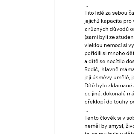
...
Tito lidé za sebou ča
jejichž kapacita pro
z různých důvodů 
(sami byli ze stude
vleklou nemocí si v
pořídili si mnoho dětí
a dítě se necítilo d
Rodič,  hlavně máma
její úsměvy umělé, j
Dítě bylo zklamané
po jiné, dokonalé m
překlopí do touhy p
...
Tento člověk si v so
neměl by smysl, živo
to, co mu bylo v dě