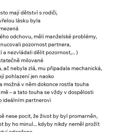
sto mají dětství s rodiči,
 vřelou lásku byla
omezená
ného odchovu, měli manželské problémy,
ynucovali pozornost partnera,
 a nezvládali dělit pozornost,... )
ostatečně milované
, ač nebyla zlá, mu připadala mechanická,
ejí pohlazení jen naoko
 a možná v něm dokonce rostla touha
ámě – a tato touha se vždy v dospělosti
o ideálním partnerovi
bě nese pocit, že život by byl promarněn,
t by ho minul... kdyby nikdy neměl prožít
tství odepřeno