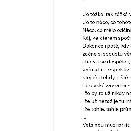
...
Je těžké, tak těžké 
Je to něco, co toho
Něco, co mělo odčin
Ráj, ve kterém spoči
Dokonce i poté, kdy 
začne si spoustu v
chovat se dospěleji, 
vnímat i perspektivu
stejně i tehdy ješt
obrovské závrati a 
„že by to už nikdy n
„že už nezažije tu in
„že tohle, tahle prů
...
Většinou musí přijí