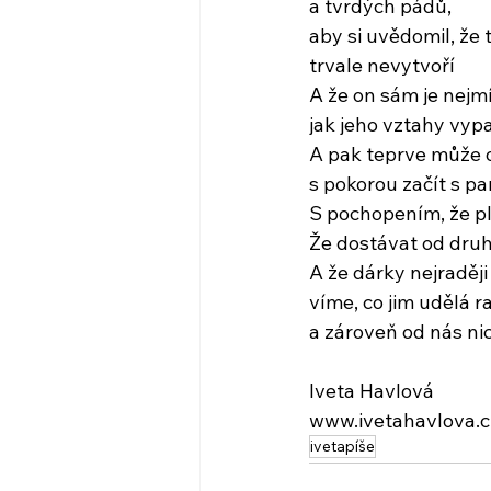
a tvrdých pádů,
aby si uvědomil, že 
trvale nevytvoří
A že on sám je nejm
jak jeho vztahy vypa
A pak teprve může o
s pokorou začít s p
S pochopením, že pl
Že dostávat od druh
A že dárky nejraději
víme, co jim udělá r
a zároveň od nás ni
Iveta Havlová
www.ivetahavlova.c
ivetapíše