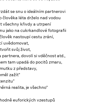
vzdát se snu o ideálním partnerovi
to člověka léta drželo nad vodou
it všechny křivdy a utrpení
nu jako na cukrkandlové fotografii
člověk nastoupí cestu zrání,
ěcí uvědomovat,
tvořit svůj život,
 partnera, dovolí si vděčnost atd.,
ě sem tam upadá do pocitů zmaru,
smutku z představy,
eměl zažít“
tenzitu“
měrná realita, je všechno“
t hodně euforických vzestupů