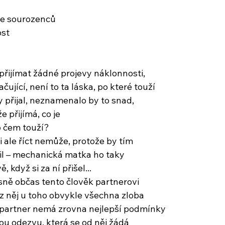
 ze sourozenců
ost
řijímat žádné projevy náklonnosti,
čující, není to ta láska, po které touží
y přijal, neznamenalo by to snad,
e přijímá, co je
o čem touží?
si ale říct nemůže, protože by tím
il – mechanická matka ho taky
ě, když si za ní přišel...
ásně občas tento člověk partnerovi
 z něj u toho obvykle všechna zloba
 partner nemá zrovna nejlepší podmínky
ou odezvu, která se od něj žádá