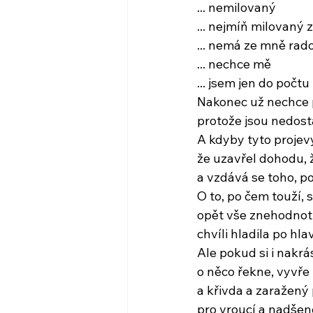
... nemilovaný
... nejmíň milovaný
... nemá ze mně rad
... nechce mě
... jsem jen do počtu
Nakonec už nechce p
protože jsou nedosta
A kdyby tyto projev
že uzavřel dohodu, ž
a vzdává se toho, p
O to, po čem touží, 
opět vše znehodnot
chvíli hladila po hlav
Ale pokud si i nakr
o něco řekne, vyvře
a křivda a zaražený
pro vroucí a nadšen