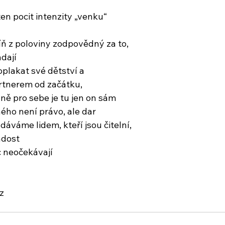
ten pocit intenzity „venku“
íň z poloviny zodpovědný za to,
dají
plakat své dětství a
artnerem od začátku,
ně pro sebe je tu jen on sám
ého není právo, ale dar
 dáváme lidem, kteří jsou čitelní,
adost
c neočekávají
z