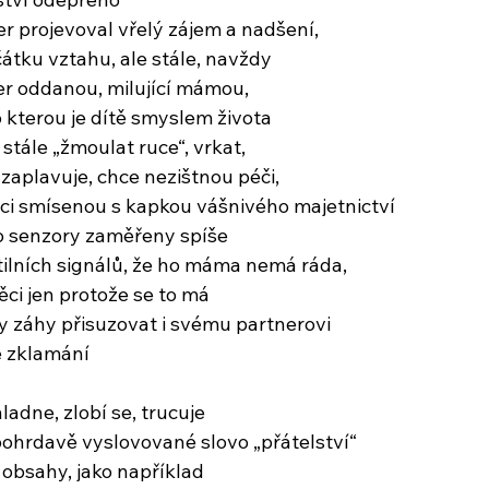
r projevoval vřelý zájem a nadšení,
tku vztahu, ale stále, navždy
er oddanou, milující mámou,
 kterou je dítě smyslem života
stále „žmoulat ruce“, vrkat,
é zaplavuje, chce nezištnou péči,
ci smísenou s kapkou vášnivého majetnictví
ho senzory zaměřeny spíše
ilních signálů, že ho máma nemá ráda,
věci jen protože se to má
uty záhy přisuzovat i svému partnerovi
é zklamání
adne, zlobí se, trucuje
ohrdavě vyslovované slovo „přátelství“
 obsahy, jako například