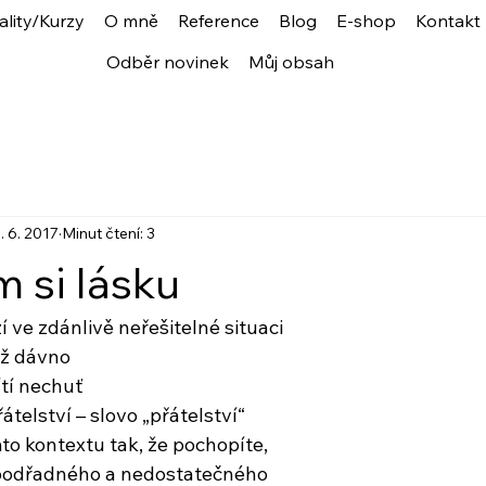
ality/Kurzy
O mně
Reference
Blog
E-shop
Kontakt
Odběr novinek
Můj obsah
. 6. 2017
Minut čtení: 3
 si lásku
í ve zdánlivě neřešitelné situaci
už dávno
tí nechuť
telství – slovo „přátelství“
to kontextu tak, že pochopíte,
a podřadného a nedostatečného