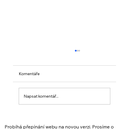
Komentáře
Napsat komentář...
PO VELIKONOCÍCH + Nahrávka
ukázkové lekce
Probíhá přepínání webu na novou verzi. Prosíme o