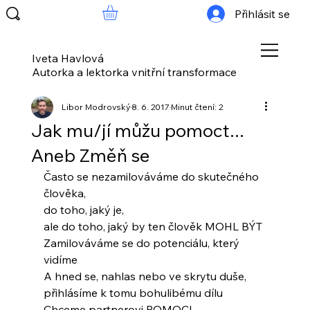
Přihlásit se
Iveta Havlová
Autorka a lektorka vnitřní transformace
Libor Modrovský
8. 6. 2017
Minut čtení: 2
Jak mu/jí můžu pomoct...
Aneb Změň se
Často se nezamilováváme do skutečného 
člověka,
do toho, jaký je,
ale do toho, jaký by ten člověk MOHL BÝT
Zamilováváme se do potenciálu, který 
vidíme
A hned se, nahlas nebo ve skrytu duše,
přihlásíme k tomu bohulibému dílu
Chceme partnerovi POMOCI