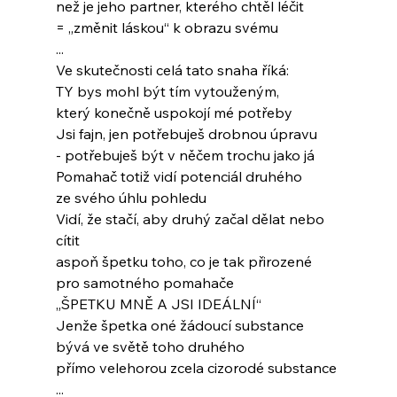
než je jeho partner, kterého chtěl léčit
= „změnit láskou“ k obrazu svému
...
Ve skutečnosti celá tato snaha říká:
TY bys mohl být tím vytouženým,
který konečně uspokojí mé potřeby
Jsi fajn, jen potřebuješ drobnou úpravu
- potřebuješ být v něčem trochu jako já
Pomahač totiž vidí potenciál druhého
ze svého úhlu pohledu
Vidí, že stačí, aby druhý začal dělat nebo 
cítit
aspoň špetku toho, co je tak přirozené
pro samotného pomahače
„ŠPETKU MNĚ A JSI IDEÁLNÍ“
Jenže špetka oné žádoucí substance
bývá ve světě toho druhého
přímo velehorou zcela cizorodé substance
...