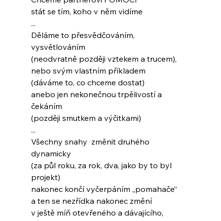
stát se tím, koho v něm vidíme
...
Děláme to přesvědčováním, 
vysvětlováním
(neodvratně později vztekem a trucem),
nebo svým vlastním příkladem
(dáváme to, co chceme dostat)
anebo jen nekonečnou trpělivostí a 
čekáním
(později smutkem a výčitkami)
...
Všechny snahy  změnit druhého 
dynamicky
(za půl roku, za rok, dva, jako by to byl 
projekt)
nakonec končí vyčerpáním „pomahače“
a ten se nezřídka nakonec změní
v ještě míň otevřeného a dávajícího,