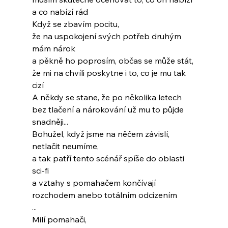
a co nabízí rád
Když se zbavím pocitu,
že na uspokojení svých potřeb druhým 
mám nárok
a pěkně ho poprosím, občas se může stát,
že mi na chvíli poskytne i to, co je mu tak 
cizí
A někdy se stane, že po několika letech
bez tlačení a nárokování už mu to půjde 
snadněji...
Bohužel, když jsme na něčem závislí,
netlačit neumíme,
a tak patří tento scénář spíše do oblasti 
sci-fi
a vztahy s pomahačem končívají
rozchodem anebo totálním odcizením
...
Milí pomahači,