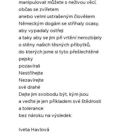
manipulovat můžete s neživou věcí,
občas se zvířetem
anebo velmi ustrašeným člověkem
Německým dogám se stříhaly ocasy,
aby vypadaly ostřeji
a taky aby se jim při vrtění nerozbíjely
o stěny našich těsných příbytků,
do kterých jsme si tyto přešlechtěné 
pejsky
pozavírali
Nestříhejte
Nezavírejte
své drahé
Dejte jim svobodu být, kým jsou
a veďte je jen příkladem své štědrosti
a tolerance
bez nároku na výsledek
Iveta Havlová