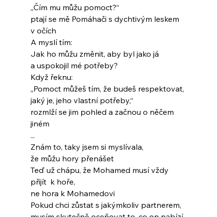
„Čím mu můžu pomoct?“
ptají se mě Pomáhači s dychtivým leskem 
v očích
A myslí tím:
Jak ho můžu změnit, aby byl jako já
a uspokojil mé potřeby?
Když řeknu:
„Pomoct můžeš tím, že budeš respektovat,
jaký je, jeho vlastní potřeby,“
rozmlží se jim pohled a začnou o něčem 
jiném
...
Znám to, taky jsem si myslívala,
že můžu hory přenášet
Teď už chápu, že Mohamed musí vždy 
přijít  k hoře,
ne hora k Mohamedovi
Pokud chci zůstat s jakýmkoliv partnerem,
musím skutečně oceňovat to, co on nabízí