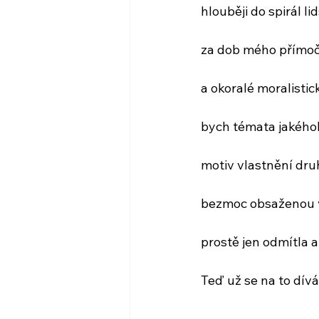
hlouběji do spirál li
za dob mého přímoč
a okoralé moralistic
bych témata jakéhoko
motiv vlastnění dru
bezmoc obsaženou 
prostě jen odmítla 
Teď už se na to dív
...