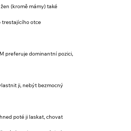
u žen (kromě mámy) také
trestajícího otce
M preferuje dominantní pozici,
vlastnit ji, nebýt bezmocný
a hned poté ji laskat, chovat