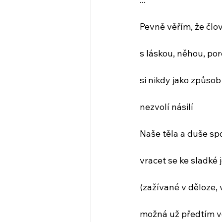
Pevně věřím, že čl
s láskou, něhou, p
si nikdy jako způso
nezvolí násilí
Naše těla a duše spo
vracet se ke sladké 
(zažívané v děloze, 
možná už předtím ve