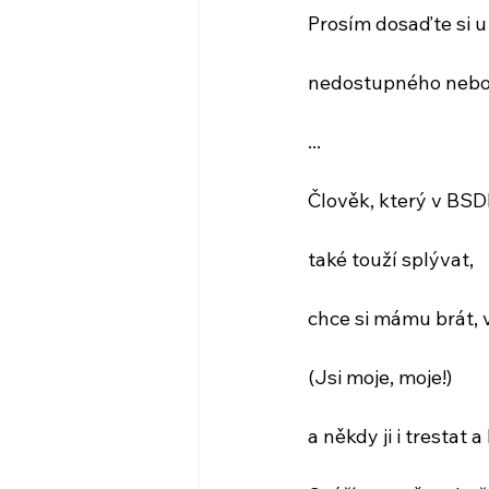
Prosím dosaďte si 
nedostupného nebo 
...
Člověk, který v BSD
také touží splývat, 
chce si mámu brát, 
(Jsi moje, moje!)
a někdy ji i trestat 