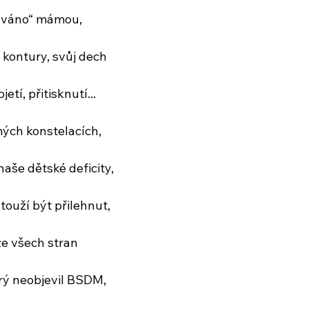
ováno“ mámou,
é kontury, svůj dech
jetí, přitisknutí...
 mých konstelacích,
naše dětské deficity,
touží být přilehnut,
ze všech stran
erý neobjevil BSDM,