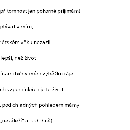
ž přítomnost jen pokorně přijímám)
plývat v míru,
 dětském věku nezažil,
 lepší, než život
ínami bičovaném výběžku ráje
ch vzpomínkách je to život
y, pod chladných pohledem mámy,
„nezáleží“ a podobně)