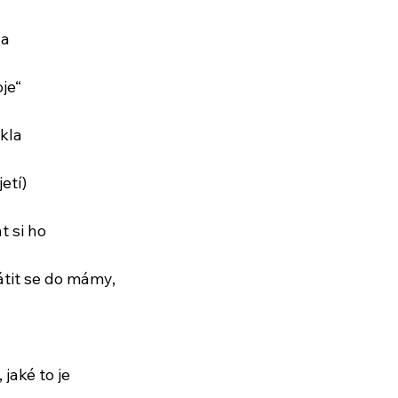
la
je“
kla 
etí)
t si ho
átit se do mámy,
jaké to je 