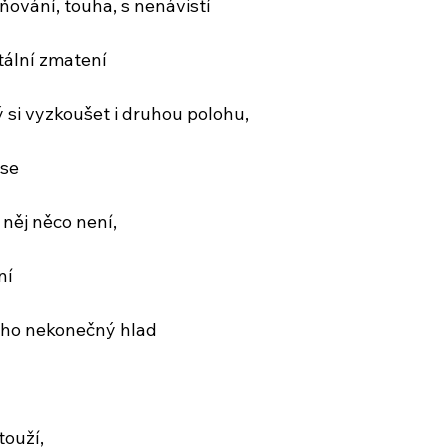
ňování, touha, s nenávistí
otální zmatení
si vyzkoušet i druhou polohu,
 se
 něj něco není,
ní
jeho nekonečný hlad
touží,