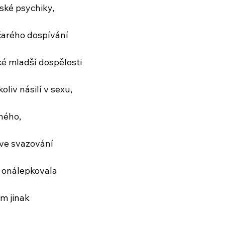
dské psychiky,
arého dospívání
ké mladší dospělosti
liv násilí v sexu,
hého,
ve svazování
a onálepkovala
ám jinak