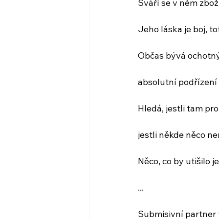
Sváří se v něm zbož
Jeho láska je boj, t
Občas bývá ochotný 
absolutní podřízení
Hledá, jestli tam pro
jestli někde něco ne
Něco, co by utišilo 
...
Submisivní partner 