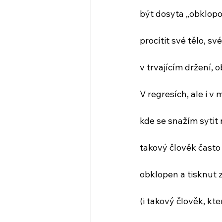
být dosyta „obklop
procítit své tělo, sv
v trvajícím držení, ob
V regresích, ale i v
kde se snažím sytit 
takový člověk často 
obklopen a tisknut 
(i takový člověk, kt