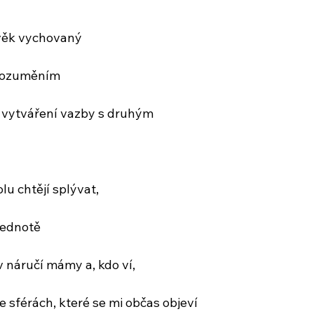
ověk vychovaný
orozuměním
b vytváření vazby s druhým
lu chtějí splývat,
jednotě
v náručí mámy a, kdo ví,
 sférách, které se mi občas objeví 