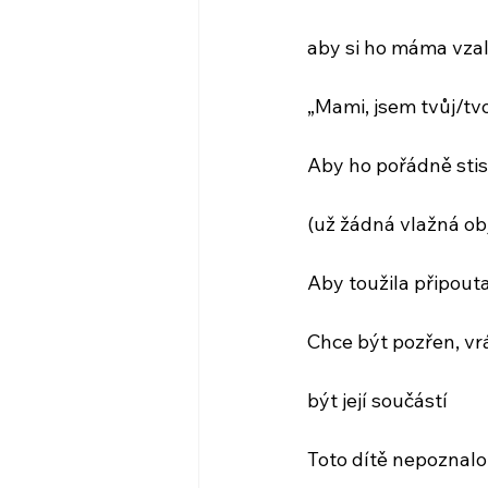
aby si ho máma vza
„Mami, jsem tvůj/tvo
Aby ho pořádně stis
(už žádná vlažná obj
Aby toužila připouta
Chce být pozřen, vr
být její součástí
Toto dítě nepoznalo, 