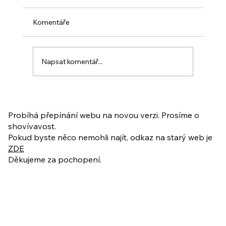
Komentáře
Napsat komentář...
PO VELIKONOCÍCH + Nahrávka
ukázkové lekce
Probíhá přepínání webu na novou verzi. Prosíme o
shovívavost.
Pokud byste něco nemohli najít, odkaz na starý web je
ZDE
Děkujeme za pochopení.