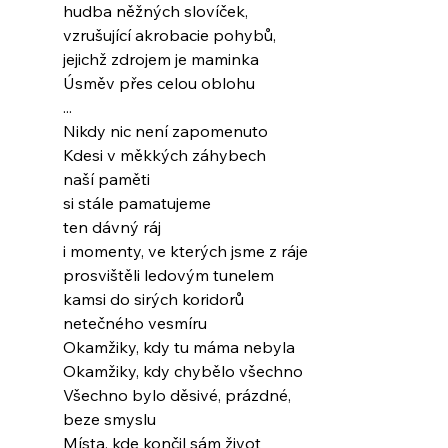
hudba něžných slovíček,
vzrušující akrobacie pohybů,
jejichž zdrojem je maminka
Úsměv přes celou oblohu
...
Nikdy nic není zapomenuto
Kdesi v měkkých záhybech
naší paměti
si stále pamatujeme
ten dávný ráj
i momenty, ve kterých jsme z ráje
prosvištěli ledovým tunelem
kamsi do sirých koridorů
netečného vesmíru
Okamžiky, kdy tu máma nebyla
Okamžiky, kdy chybělo všechno
Všechno bylo děsivé, prázdné,
beze smyslu
Místa, kde končil sám život