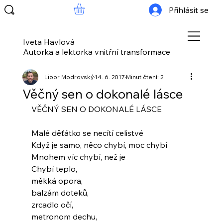
Přihlásit se
Iveta Havlová
Autorka a lektorka vnitřní transformace
Libor Modrovský
14. 6. 2017
Minut čtení: 2
Věčný sen o dokonalé lásce
VĚČNÝ SEN O DOKONALÉ LÁSCE
Malé děťátko se necítí celistvé
Když je samo, něco chybí, moc chybí
Mnohem víc chybí, než je
Chybí teplo,
měkká opora,
balzám doteků,
zrcadlo očí,
metronom dechu,