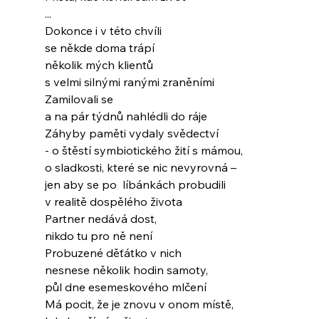
...
Dokonce i v této chvíli
se někde doma trápí
několik mých klientů
s velmi silnými ranými zraněními
Zamilovali se
a na pár týdnů nahlédli do ráje
Záhyby paměti vydaly svědectví
- o štěstí symbiotického žití s mámou,
o sladkosti, které se nic nevyrovná –
jen aby se po  líbánkách probudili
v realitě dospělého života
Partner nedává dost,
nikdo tu pro ně není
Probuzené děťátko v nich
nesnese několik hodin samoty,
půl dne esemeskového mlčení
Má pocit, že je znovu v onom místě,