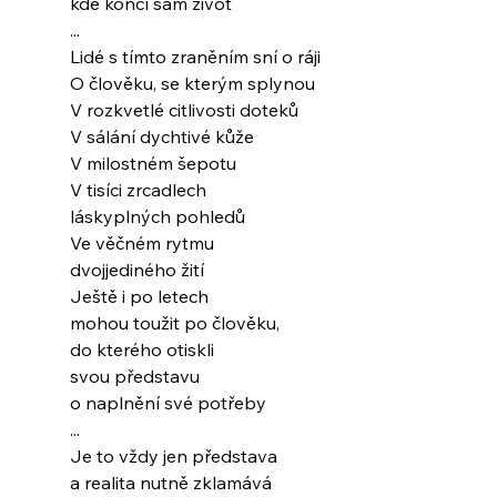
kde končí sám život
...
Lidé s tímto zraněním sní o ráji
O člověku, se kterým splynou
V rozkvetlé citlivosti doteků
V sálání dychtivé kůže
V milostném šepotu
V tisíci zrcadlech
láskyplných pohledů
Ve věčném rytmu
dvojjediného žití
Ještě i po letech
mohou toužit po člověku,
do kterého otiskli
svou představu
o naplnění své potřeby
...
Je to vždy jen představa
a realita nutně zklamává