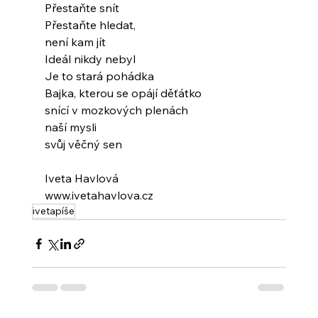
Přestaňte snít
Přestaňte hledat,
není kam jít
Ideál nikdy nebyl
Je to stará pohádka
Bajka, kterou se opájí děťátko
snící v mozkových plenách
naší mysli
svůj věčný sen
Iveta Havlová
www.ivetahavlova.cz
ivetapíše