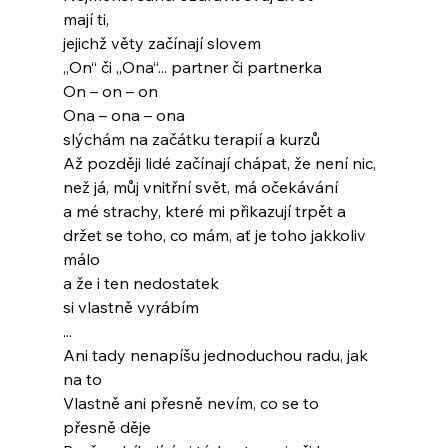
mají ti,
jejichž věty začínají slovem
„On“ či „Ona“... partner či partnerka
On – on – on
Ona – ona – ona
slýchám na začátku terapií a kurzů
Až později lidé začínají chápat, že není nic,
než já, můj vnitřní svět, má očekávání
a mé strachy, které mi přikazují trpět a
držet se toho, co mám, ať je toho jakkoliv 
málo
a že i ten nedostatek
si vlastně vyrábím
...
Ani tady nenapíšu jednoduchou radu, jak 
na to
Vlastně ani přesně nevím, co se to
přesně děje