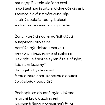
má nejspíš v těle uloženo cosi
jako šťastnou jistotu a klidné očekávání,
zatímco člověk z děravého ráje
je plný spalující touhy, bolesti
a strachu ze samoty či opouštění
...
Žena, která si neumí pořídit štěstí
a naplnění pro sebe,
nemůže být dobrou matkou,
nevytvoří bezpečný a stabilní ráj
Jak být ve šťastné symbióze s někým,
kdo není šťastný?
Je to jako byste smísili
čirou a zakalenou kapalinu a doufali,
že výsledek bude čirý
...
Pochopit, co do mně bylo vloženo,
je první krok k uzdravení
Nejmenší šanci ozdravit svůj život