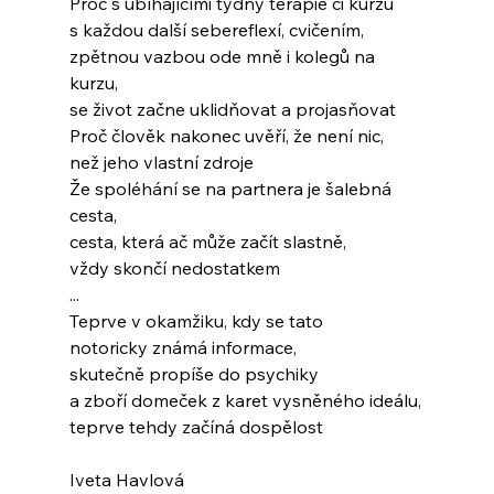
Proč s ubíhajícími týdny terapie či kurzu
s každou další sebereflexí, cvičením,
zpětnou vazbou ode mně i kolegů na 
kurzu,
se život začne uklidňovat a projasňovat
Proč člověk nakonec uvěří, že není nic,
než jeho vlastní zdroje
Že spoléhání se na partnera je šalebná 
cesta,
cesta, která ač může začít slastně,
vždy skončí nedostatkem
...
Teprve v okamžiku, kdy se tato
notoricky známá informace,
skutečně propíše do psychiky
a zboří domeček z karet vysněného ideálu,
teprve tehdy začíná dospělost
Iveta Havlová