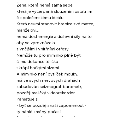
Žena, která nemá sama sebe,
která je vyčerpaná sloužením ostatním
či společenskému ideálu
Která neumí stanovit hranice své matce,
manželovi...
nemá dost energie a duševní síly na to,
aby se vyrovnávala
s vnějšími i vnitřními otřesy
Nemůže tu pro miminko plně být
či mu dokonce tělíčko
skrápí hořkými slzami
A miminko není pytlíček mouky,
má ve svých nervových drahách
zabudován seizmograf, barometr,
později maličký videorekordér
Pamatuje si
- byť se později snaží zapomenout -
ty náhlé změny počasí