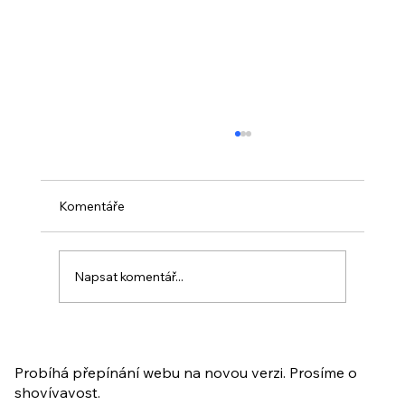
Komentáře
Napsat komentář...
PO VELIKONOCÍCH + Nahrávka
ukázkové lekce
Probíhá přepínání webu na novou verzi. Prosíme o
shovívavost.