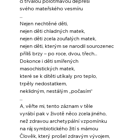
či trvalou polotmavou depresi
svého mateřského vesmíru
...
Nejen nechtěné děti,
nejen děti chladných matek,
nejen děti zcela zoufalých matek,
nejen děti, kterým se narodil sourozenec
příliš brzy – po roce, dvou, třech...
Dokonce i děti smířených
masochistických matek,
které se k dítěti utíkaly pro teplo,
trpěly nedostatkem,
neklidným, nestálým „počasím“
...
A, věřte mi, tento záznam v těle
vyrábí pak v životě něco zcela jiného,
než zdravou archetypální vzpomínku
na ráj symbiotického žití s mámou
Člověk, který prošel zdravým vývojem,