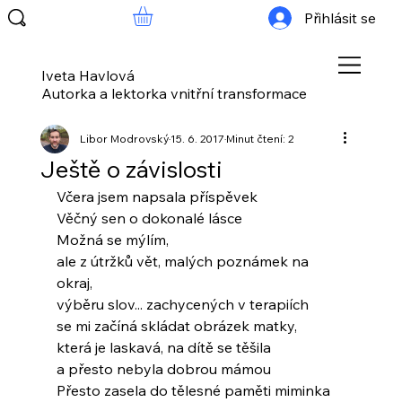
Přihlásit se
Iveta Havlová
Autorka a lektorka vnitřní transformace
Libor Modrovský
15. 6. 2017
Minut čtení: 2
Ještě o závislosti
Včera jsem napsala příspěvek
Věčný sen o dokonalé lásce
Možná se mýlím,
ale z útržků vět, malých poznámek na 
okraj,
výběru slov... zachycených v terapiích
se mi začíná skládat obrázek matky,
která je laskavá, na dítě se těšila
a přesto nebyla dobrou mámou
Přesto zasela do tělesné paměti miminka