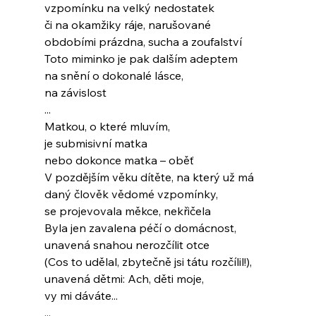
vzpomínku na velký nedostatek
či na okamžiky ráje, narušované
obdobími prázdna, sucha a zoufalství
Toto miminko je pak dalším adeptem
na snění o dokonalé lásce,
na závislost
...
Matkou, o které mluvím,
je submisivní matka
nebo dokonce matka – oběť
V pozdějším věku dítěte, na který už má
daný člověk vědomé vzpomínky,
se projevovala měkce, nekřičela
Byla jen zavalena péčí o domácnost,
unavená snahou nerozčílit otce
(Cos to udělal, zbytečně jsi tátu rozčílil!),
unavená dětmi: Ach, děti moje,
vy mi dáváte...
...