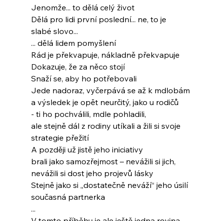
Jenomže... to dělá celý život
Dělá pro lidi první poslední... ne, to je 
slabé slovo...
... dělá lidem pomyšlení
Rád je překvapuje, nákladně překvapuje
Dokazuje, že za něco stojí
Snaží se, aby ho potřebovali
Jede nadoraz, vyčerpává se až k mdlobám
a výsledek je opět neurčitý, jako u rodičů
- ti ho pochválili, mdle pohladili,
ale stejně dál z rodiny utíkali a žili si svoje
strategie přežití
A později už jistě jeho iniciativy
brali jako samozřejmost – nevážili si jich,
nevážili si dost jeho projevů lásky
Stejně jako si „dostatečně neváží“ jeho úsilí
současná partnerka
...
V tomto příběhu je ale ještě jedna rovina