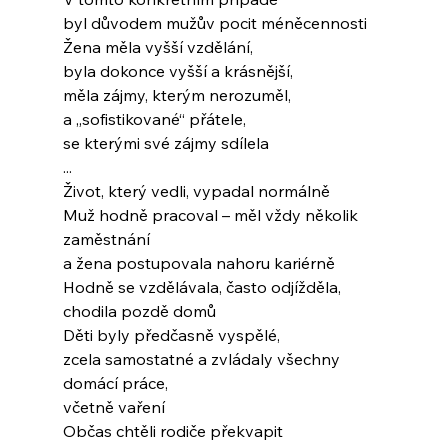
byl důvodem mužův pocit méněcennosti
Žena měla vyšší vzdělání,
byla dokonce vyšší a krásnější,
měla zájmy, kterým nerozuměl,
a „sofistikované“ přátele,
se kterými své zájmy sdílela
...
Život, který vedli, vypadal normálně
Muž hodně pracoval – měl vždy několik 
zaměstnání
a žena postupovala nahoru kariérně
Hodně se vzdělávala, často odjížděla,
chodila pozdě domů
Děti byly předčasně vyspělé,
zcela samostatné a zvládaly všechny 
domácí práce,
včetně vaření
Občas chtěli rodiče překvapit