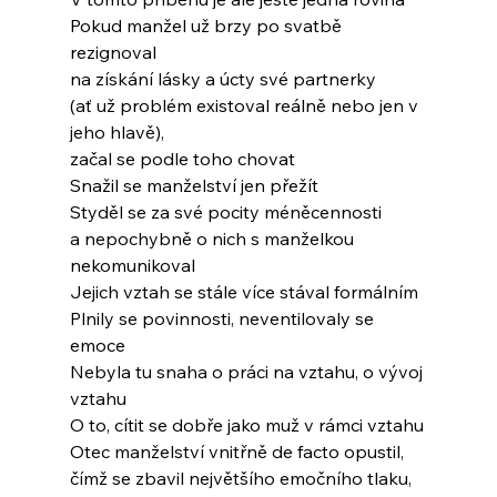
Pokud manžel už brzy po svatbě 
rezignoval
na získání lásky a úcty své partnerky
(ať už problém existoval reálně nebo jen v 
jeho hlavě),
začal se podle toho chovat
Snažil se manželství jen přežít
Styděl se za své pocity méněcennosti
a nepochybně o nich s manželkou 
nekomunikoval
Jejich vztah se stále více stával formálním
Plnily se povinnosti, neventilovaly se 
emoce
Nebyla tu snaha o práci na vztahu, o vývoj 
vztahu
O to, cítit se dobře jako muž v rámci vztahu
Otec manželství vnitřně de facto opustil,
čímž se zbavil největšího emočního tlaku,