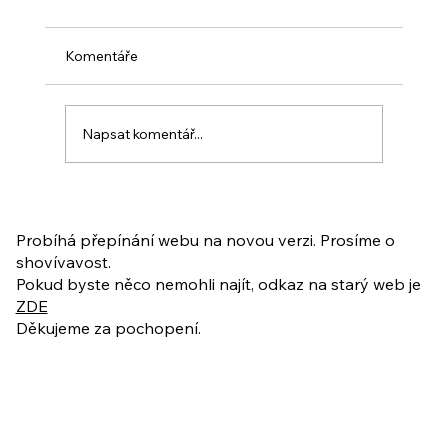
Komentáře
Napsat komentář...
PO VELIKONOCÍCH + Nahrávka
ukázkové lekce
Probíhá přepínání webu na novou verzi. Prosíme o
shovívavost.
Pokud byste něco nemohli najít, odkaz na starý web je
ZDE
Děkujeme za pochopení.