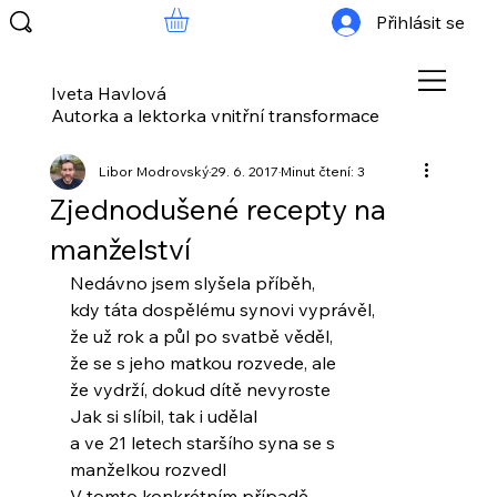
Přihlásit se
Iveta Havlová
Autorka a lektorka vnitřní transformace
Libor Modrovský
29. 6. 2017
Minut čtení: 3
Zjednodušené recepty na
manželství
Nedávno jsem slyšela příběh,
kdy táta dospělému synovi vyprávěl,
že už rok a půl po svatbě věděl,
že se s jeho matkou rozvede, ale
že vydrží, dokud dítě nevyroste
Jak si slíbil, tak i udělal
a ve 21 letech staršího syna se s 
manželkou rozvedl
V tomto konkrétním případě