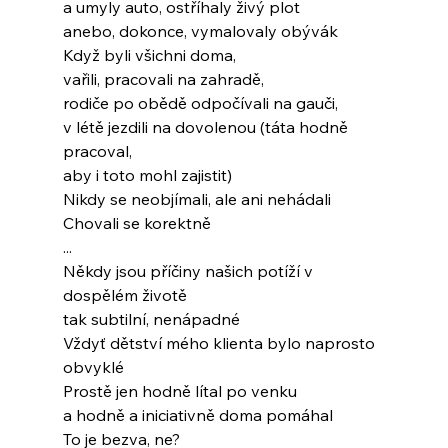
a umyly auto, ostříhaly živý plot
anebo, dokonce, vymalovaly obývák
Když byli všichni doma,
vařili, pracovali na zahradě,
rodiče po obědě odpočívali na gauči,
v létě jezdili na dovolenou (táta hodně 
pracoval,
aby i toto mohl zajistit)
Nikdy se neobjímali, ale ani nehádali
Chovali se korektně
...
Někdy jsou příčiny našich potíží v 
dospělém životě
tak subtilní, nenápadné
Vždyť dětství mého klienta bylo naprosto 
obvyklé
Prostě jen hodně lítal po venku
a hodně a iniciativně doma pomáhal
To je bezva, ne?