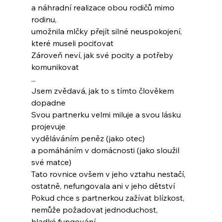
a náhradní realizace obou rodičů mimo 
rodinu,
umožnila mlčky přejít silné neuspokojení,
které museli pociťovat
Zároveň neví, jak své pocity a potřeby 
komunikovat
...
Jsem zvědavá, jak to s tímto člověkem 
dopadne
Svou partnerku velmi miluje a svou lásku 
projevuje
vyděláváním peněz (jako otec)
a pomáháním v domácnosti (jako sloužil 
své matce)
Tato rovnice ovšem v jeho vztahu nestačí,
ostatně, nefungovala ani v jeho dětství
Pokud chce s partnerkou zažívat blízkost,
nemůže požadovat jednoduchost,
hladké fungování,