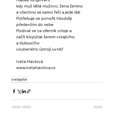
kdy muž dělá mužovo, žena ženino
a všechno se samo řeší a jede dál
Potřebuje se ponořit hlouběji,
především do sebe
Podívat se za ciferník orloje a
začít klopýtat šerem vrzajícího
a tlukoucího
ozubeného ústrojí uvnitř
Iveta Havlová
www.ivetahavlova.cz
ivetapíše