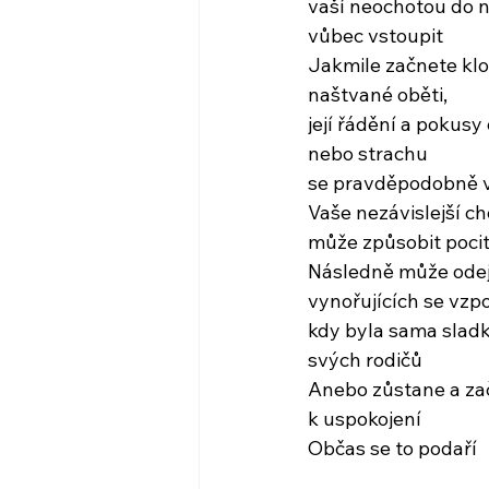
vaší neochotou do 
vůbec vstoupit
Jakmile začnete kl
naštvané oběti,
její řádění a pokusy
nebo strachu
se pravděpodobně v
Vaše nezávislejší ch
může způsobit pocit
Následně může odej
vynořujících se vzp
kdy byla sama slad
svých rodičů
Anebo zůstane a zač
k uspokojení
Občas se to podaří