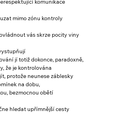
nerespektující komunikace
ouzat mimo zónu kontroly
 ovládnout vás skrze pocity viny
ystupňují
ování jí totiž dokonce, paradoxně,
y, že je kontrolována
ít, protože neunese záblesky
omínek na dobu,
kou, bezmocnou obětí
ne hledat upřímnější cesty