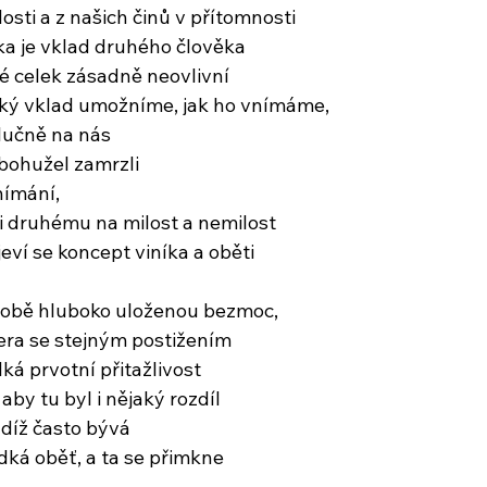
osti a z našich činů v přítomnosti
ka je vklad druhého člověka
é celek zásadně neovlivní
jaký vklad umožníme, jak ho vnímáme,
ýlučně na nás
bohužel zamrzli
ímání,
i druhému na milost a nemilost
eví se koncept viníka a oběti
 sobě hluboko uloženou bezmoc,
nera se stejným postižením
ká prvotní přitažlivost
aby tu byl i nějaký rozdíl
díž často bývá
ká oběť, a ta se přimkne