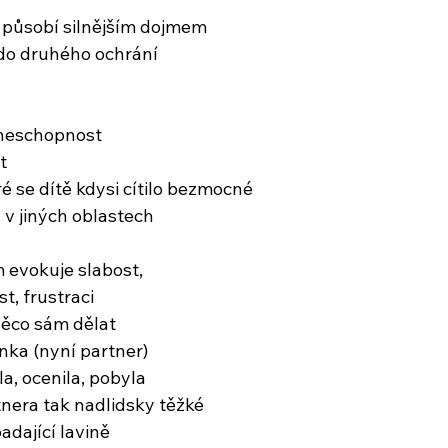
 působí silnějším dojmem
kdo druhého ochrání
neschopnost
t
eré se dítě kdysi cítilo bezmocné
a v jiných oblastech
m evokuje slabost,
t, frustraci
něco sám dělat
nka (nyní partner)
la, ocenila, pobyla
tnera tak nadlidsky těžké
padající lavině