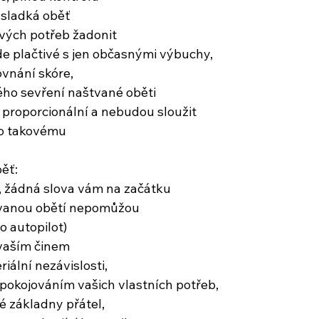
 sladká oběť
vých potřeb žadonit
ude plačtivé s jen občasnými výbuchy,
vnání skóre,
ého sevření naštvané oběti
proporcionální a nebudou sloužit
ko takovému
ěť:
, žádná slova vám na začátku
štvanou obětí nepomůžou
to autopilot)
 vaším činem
iální nezávislosti,
okojováním vašich vlastních potřeb,
 základny přátel,