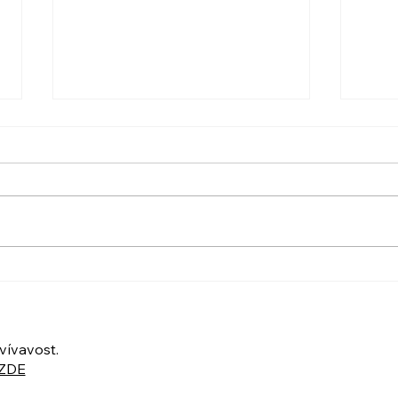
PO VELIKONOCÍCH +
UBER
Nahrávka ukázkové lekce
POZ
UKÁ
ZOO
vívavost.
ZDE