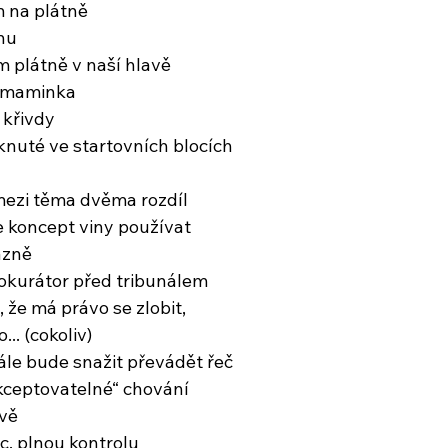
m na plátně
hu
ím plátně v naší hlavě
í maminka
y křivdy
nuté ve startovních blocích
mezi těma dvěma rozdíl
 koncept viny používat
azně
prokurátor před tribunálem
 že má právo se zlobit,
... (cokoliv)
ále bude snažit převádět řeč
kceptovatelné“ chování
ívě
c, plnou kontrolu