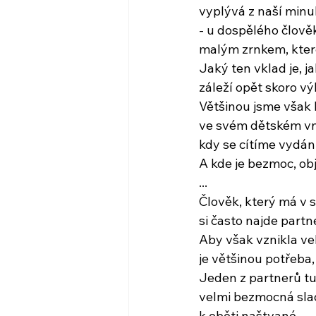
vyplývá z naší minul
- u dospělého člově
malým zrnkem, kter
Jaký ten vklad je, 
záleží opět skoro v
Většinou jsme však 
ve svém dětském vn
kdy se cítíme vydán
A kde je bezmoc, obj
...
Člověk, který má v
si často najde part
Aby však vznikla vel
je většinou potřeba, 
Jeden z partnerů tu
velmi bezmocná slad
k oběti naštvané