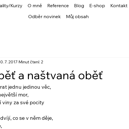
ality/Kurzy
O mně
Reference
Blog
E-shop
Kontakt
Odběr novinek
Můj obsah
0. 7. 2017
Minut čtení: 2
běť a naštvaná oběť
at jednu jedinou věc,
největší mor,
 viny za své pocity
odvíjí, co se v něm děje,
,