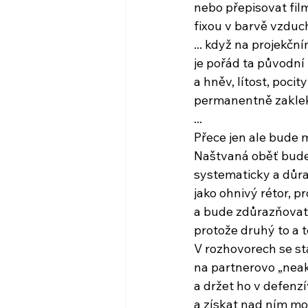
nebo přepisovat fil
fixou v barvě vzduc
... když na projekčn
je pořád ta původn
a hněv, lítost, pocit
permanentně zaklek
...
Přece jen ale bude 
Naštvaná oběť bude
systematicky a důr
jako ohnivý rétor, 
a bude zdůrazňovat,
protože druhý to a to
V rozhovorech se st
na partnerovo „nea
a držet ho v defenz
a získat nad ním mo