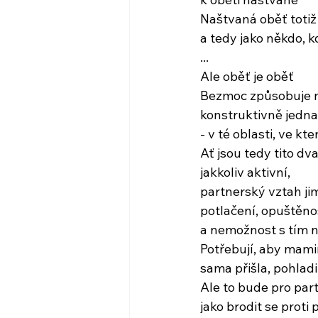
Naštvaná oběť totiž
a tedy jako někdo, 
...
Ale oběť je oběť
Bezmoc způsobuje 
konstruktivně jedna
- v té oblasti, ve kt
Ať jsou tedy tito dv
jakkoliv aktivní,
partnerský vztah ji
potlačení, opuštěnos
a nemožnost s tím 
Potřebují, aby mami
sama přišla, pohladi
Ale to bude pro par
jako brodit se proti 