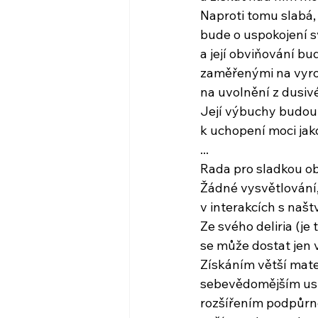
Naproti tomu slabá,
bude o uspokojení s
a její obviňování b
zaměřenými na vyro
na uvolnění z dusiv
Její výbuchy budou 
k uchopení moci ja
...
Rada pro sladkou ob
Žádné vysvětlování
v interakcích s na
Ze svého deliria (je 
se může dostat jen
Získáním větší mater
sebevědomějším usp
rozšířením podpůrné