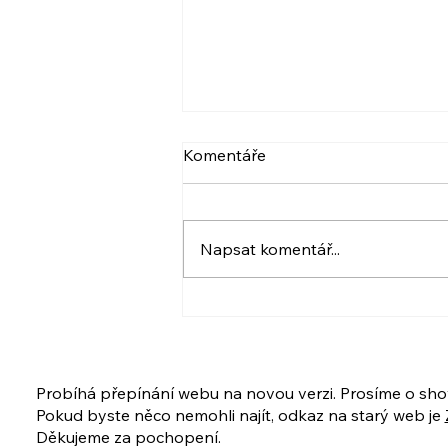
VIDEO: NARCIS A
Komentáře
PSYCHOPAT, BERLIČKY
DNEŠKA
Více ve videu. A také pozvánka.
:) Krásný den! Iveta
Napsat komentář...
www.ivetahavlova.cz A jestli
můžete, poprosím o sdílení. ☺️
❤️ VIDEO: https://youtu.be/8-
UfZx6erho A tady je
PŘIHLÁŠKA na ukázkovou lekci
i celý kur
Probíhá přepínání webu na novou verzi. Prosíme o sho
Pokud byste něco nemohli najít, odkaz na starý web je
Děkujeme za pochopení.