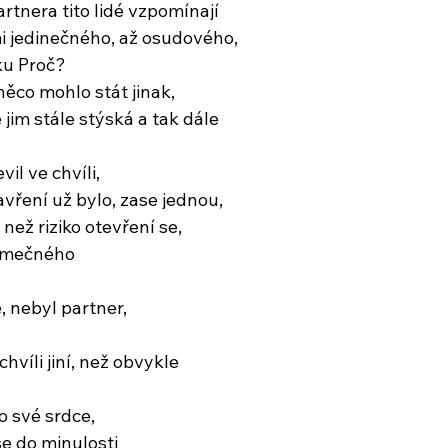
rtnera tito lidé vzpomínají
i jedinečného, až osudového,
ku Proč?
 něco mohlo stát jinak,
 jim stále stýská a tak dále
vil ve chvíli,
vření už bylo, zase jednou,
, než riziko otevření se,
jimečného
é, nebyl partner,
chvíli jiní, než obvykle
í o své srdce,
se do minulosti