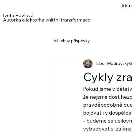
Aktu
Iveta Havlová
Autorka a lektorka vnitřní transformace
Všechny příspěvky
Libor Modrovský
2
Cykly zr
Pokud jsme v dětstv
že nejsme dost hezcí
pravděpodobně bude
bojovat i v dospělos
- budeme se usilovně
vybudovat si zajíma