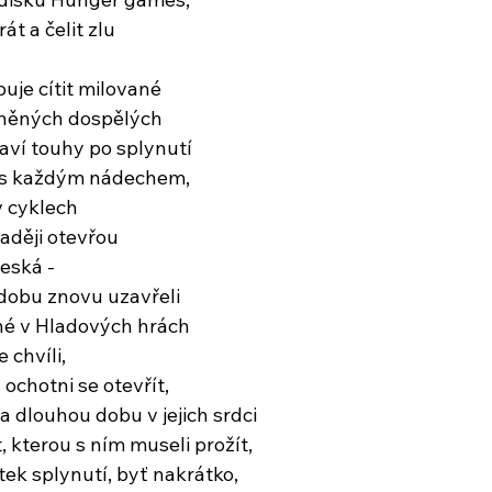
át a čelit zlu
uje cítit milované
raněných dospělých
aví touhy po splynutí
 s každým nádechem,
 v cyklech
naději otevřou
beská -
 dobu znovu uzavřeli
žené v Hladových hrách
 chvíli,
 ochotni se otevřít,
a dlouhou dobu v jejich srdci
 kterou s ním museli prožít,
itek splynutí, byť nakrátko,