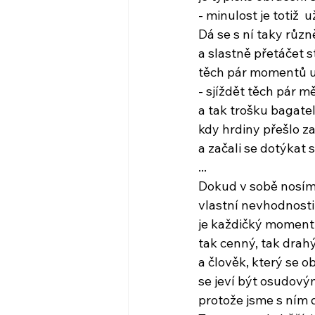
- minulost je totiž 
Dá se s ní taky růz
a slastně přetáčet s
těch pár momentů u
- sjíždět těch pár 
a tak trošku bagate
kdy hrdiny přešlo z
a začali se dotýkat
...
Dokud v sobě nosí
vlastní nevhodnosti 
je každičký moment,
tak cenný, tak drah
a člověk, který se 
se jeví být osudov
protože jsme s ním d