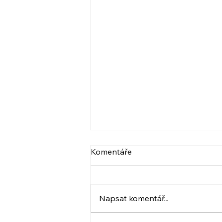
VIDEO: NARCIS A
Komentáře
PSYCHOPAT, BERLIČKY
DNEŠKA
Více ve videu. A také pozvánka.
:) Krásný den! Iveta
Napsat komentář...
www.ivetahavlova.cz A jestli
můžete, poprosím o sdílení. ☺️