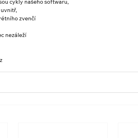
, jsou cykly našeho softwaru,
uvnitř,
rétního zvenčí
c nezáleží
z