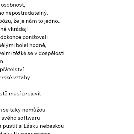
, osobnost,
ho nepostradatelný,
zu, že je nám to jedno...
jně vkrádají
 dokonce ponižovali
pělými bolel hodně,
elmi těžké se v dospělosti
em
přátelství
erské vztahy
stě musí projevit
em se taky nemůžou
 svého softwaru
a pustit si Lásku nebeskou
 disku Hunger games,