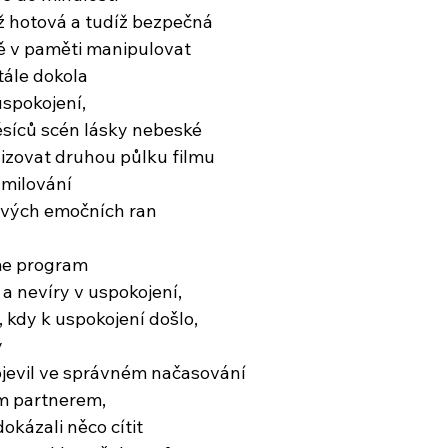
 už hotová a tudíž bezpečná
ně v paměti manipulovat
tále dokola
spokojení,
měsíců scén lásky nebeské
lizovat druhou půlku filmu
amilování
 svých emočních ran
me program
a nevíry v uspokojení,
 kdy k uspokojení došlo,
ý
objevil ve správném načasování
ým partnerem,
okázali něco cítit