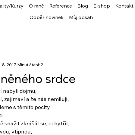
ality/Kurzy
O mně
Reference
Blog
E-shop
Kontakt
Odběr novinek
Můj obsah
. 8. 2017
Minut čtení: 2
aněného srdce
í nabyli dojmu,
, zajímaví a že nás nemilují,
me s těmito pocity
ti
 snažit zkrášlit se, ochytřit,
vou, vtipnou,