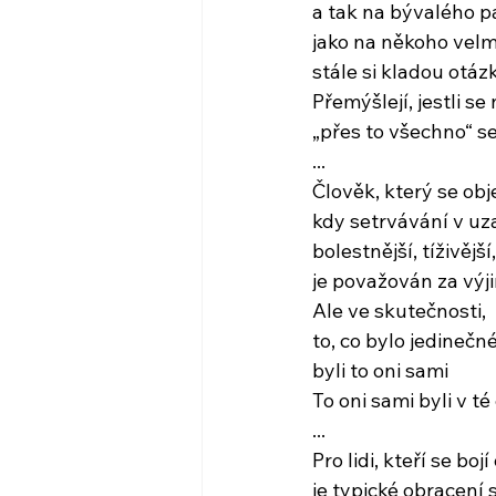
a tak na bývalého pa
jako na někoho velm
stále si kladou otáz
Přemýšlejí, jestli se
„přes to všechno“ se
...
Člověk, který se obje
kdy setrvávání v uza
bolestnější, tíživější
je považován za vý
Ale ve skutečnosti,
to, co bylo jedinečn
byli to oni sami
To oni sami byli v té 
...
Pro lidi, kteří se boj
je typické obracení 