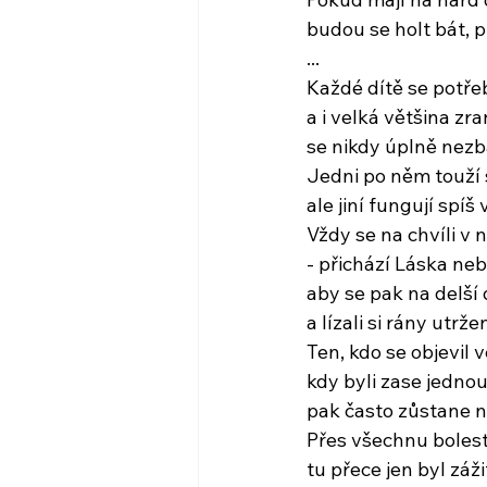
budou se holt bát, pr
...
Každé dítě se potřeb
a i velká většina z
se nikdy úplně nezb
Jedni po něm touží
ale jiní fungují spíš
Vždy se na chvíli v 
- přichází Láska ne
aby se pak na delší
a lízali si rány utr
Ten, kdo se objevil ve
kdy byli zase jednou
pak často zůstane n
Přes všechnu bolest,
tu přece jen byl záž