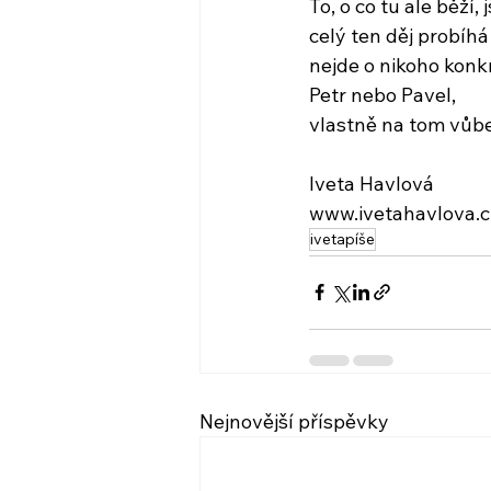
To, o co tu ale běží
celý ten děj probíhá 
nejde o nikoho konk
Petr nebo Pavel,
vlastně na tom vůbe
Iveta Havlová
www.ivetahavlova.c
ivetapíše
Nejnovější příspěvky