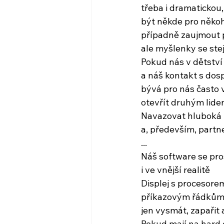
třeba i dramatickou
být někde pro něko
případně zaujmout pó
ale myšlenky se ste
Pokud nás v dětství
a náš kontakt s dos
bývá pro nás často v
otevřít druhým lid
Navazovat hluboká 
a, především, partn
...
Náš software se pro
i ve vnější realitě
Displej s procesor
příkazovým řádkům
jen vysmát, zapařit 
Pokud mají na hard