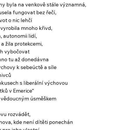
ny byla na venkově stále významná,
sela fungovat bez řečí,
ot o nic lehčí
vyrobila mnoho křivd,
, autonomii lidí,
a žila protekcemi,
ach vybočovat
chno tu až donedávna
ýchovy k sebeúctě a síle
nivců
pokusech s liberální výchovou
tků v Emerice“
i s vědoucným úsměškem
vu rozvádět,
chova, kde není dítěti ponechán
 pro jeho vlastní