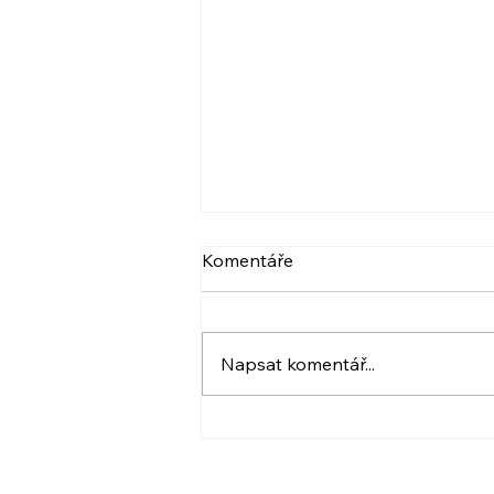
VIDEO: NARCIS A
Komentáře
PSYCHOPAT, BERLIČKY
DNEŠKA
Více ve videu. A také pozvánka.
:) Krásný den! Iveta
Napsat komentář...
www.ivetahavlova.cz A jestli
můžete, poprosím o sdílení. ☺️
❤️ VIDEO: https://youtu.be/8-
UfZx6erho A tady je
PŘIHLÁŠKA na ukázkovou lekci