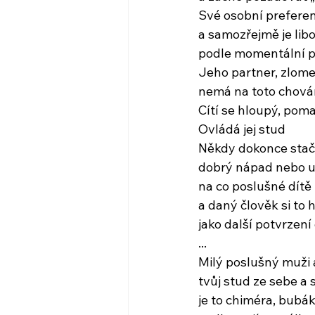
Své osobní preferen
a samozřejmě je lib
podle momentální p
Jeho partner, zlome
nemá na toto chová
Cítí se hloupý, poma
Ovládá jej stud
Někdy dokonce stačí
dobrý nápad nebo u
na co poslušné dítě
a daný člověk si to 
jako další potvrzen
...
Milý poslušný muži 
tvůj stud ze sebe a 
je to chiméra, bubá