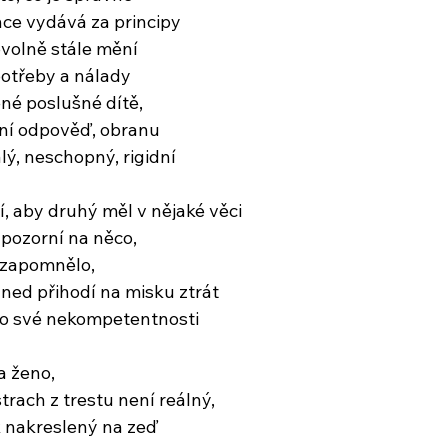
ce vydává za principy
ovolně stále mění
otřeby a nálady
né poslušné dítě,
ní odpověď, obranu
lý, neschopný, rigidní
, aby druhý měl v nějaké věci
pozorní na něco,
 zapomnělo,
hned přihodí na misku ztrát
í o své nekompetentnosti
a ženo,
strach z trestu není reálný,
k nakreslený na zeď