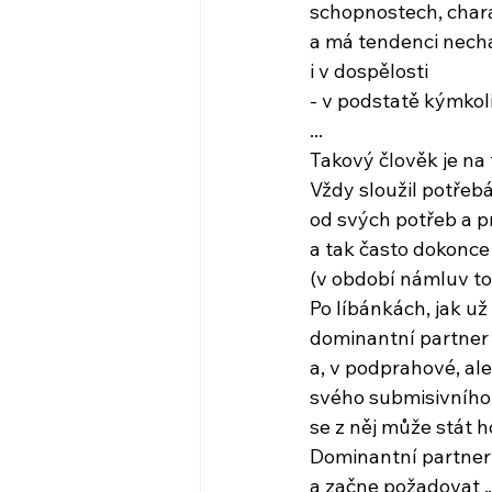
schopnostech, chara
a má tendenci nech
i v dospělosti
- v podstatě kýmkol
...
Takový člověk je na 
Vždy sloužil potřebá
od svých potřeb a p
a tak často dokonc
(v období námluv to
Po líbánkách, jak už
dominantní partner 
a, v podprahové, ale 
svého submisivního
se z něj může stát h
Dominantní partner
a začne požadovat „t