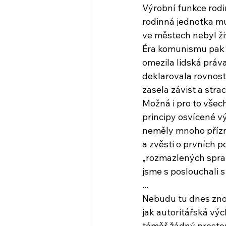
Výrobní funkce rodi
rodinná jednotka mu
ve městech nebyl živ
Éra komunismu pak 
omezila lidská práva
deklarovala rovnost 
zasela závist a str
Možná i pro to vše
principy osvícené v
neměly mnoho příz
a zvěsti o prvních 
„rozmazlených spra
jsme s poslouchal
...
Nebudu tu dnes zno
jak autoritářská vý
téměř žádný prostor