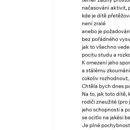
načasování aktivit,
kde je dítě přetěžov
není zralé
anebo je požadová
bez pořádného vysv
jak to všechno vede 
pocitu studu a rozko
K omezení jeho spon
a stálému zkoumání,
cokoliv rozhodnout, 
Chtěla bych dnes po
Na to, jak toto dítě
rodiči zneužité (pro je
jeho schopnosti a p
se ocitlo na jakési 
Je plné pochybnost