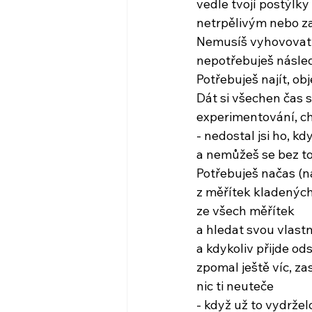
vedle tvojí postýlky
netrpělivým nebo z
Nemusíš vyhovovat
nepotřebuješ násle
Potřebuješ najít, obj
Dát si všechen čas 
experimentování, c
- nedostal jsi ho, kdy
a nemůžeš se bez to
Potřebuješ načas (n
z měřítek kladených 
ze všech měřítek
a hledat svou vlast
a kdykoliv přijde od
zpomal ještě víc, za
nic ti neuteče
- když už to vydržel