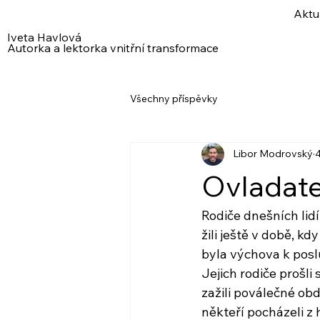
Aktu
Iveta Havlová
Autorka a lektorka vnitřní transformace
Všechny příspěvky
Libor Modrovský
4
Ovladate
Rodiče dnešních lid
žili ještě v době, k
byla výchova k posl
Jejich rodiče prošl
zažili poválečné obd
někteří pocházeli z 