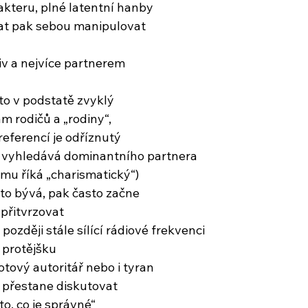
kteru, plné latentní hanby
at pak sebou manipulovat
iv a nejvíce partnerem
to v podstatě zvyklý
m rodičů a „rodiny“,
referencí je odříznutý
e vyhledává dominantního partnera
mu říká „charismatický“)
 to bývá, pak často začne
přitvrzovat
později stále sílící rádiové frekvenci
 protějšku
otový autoritář nebo i tyran
 přestane diskutovat
o, co je správné“