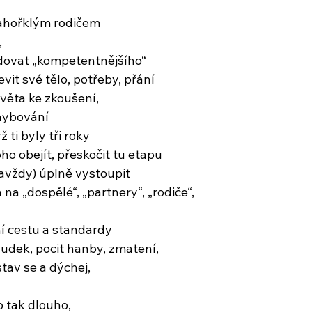
ahořklým rodičem
,
dovat „kompetentnějšího“
evit své tělo, potřeby, přání
světa ke zkoušení,
hybování
ž ti byly tři roky
ho obejít, přeskočit tu etapu
avždy) úplně vystoupit
na „dospělé“, „partnery“, „rodiče“,
ní cestu a standardy
sudek, pocit hanby, zmatení,
stav se a dýchej,
o tak dlouho,