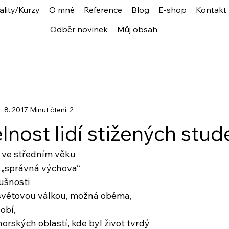
ality/Kurzy
O mně
Reference
Blog
E-shop
Kontakt
Odběr novinek
Můj obsah
. 8. 2017
Minut čtení: 2
lnost lidí stižených stu
í ve středním věku
dy „správná výchova“
ušnosti
i světovou válkou, možná oběma,
obí,
horských oblastí, kde byl život tvrdý