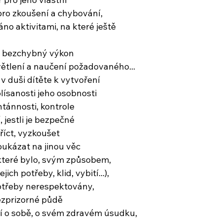
 pro zkoušení a chybování,
áno aktivitami, na které ještě
n bezchybný výkon
ětlení a naučení požadovaného...
v duši dítěte k vytvoření
lísanosti jeho osobnosti
tánnosti, kontrole
 jestli je bezpečné
říct, vyzkoušet
ukázat na jinou věc
, které bylo, svým způsobem,
jich potřeby, klid, vybití...),
otřeby nerespektovány,
bezprizorné půdě
í o sobě, o svém zdravém úsudku,