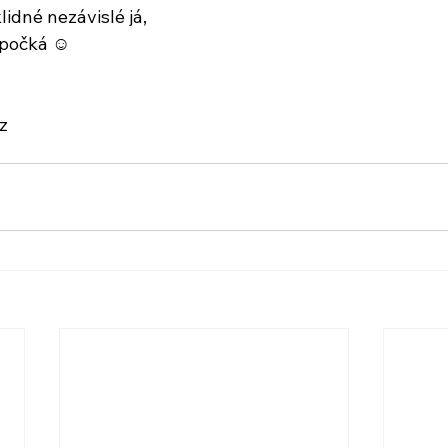
lidné nezávislé já,
d počká ☺
z