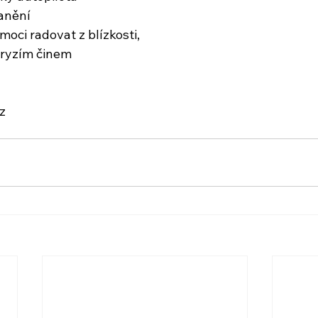
anění
oci radovat z blízkosti,
ryzím činem
z