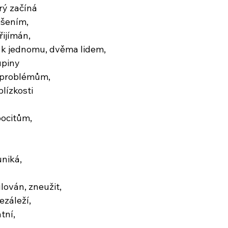
rý začíná
ěšením,
řijímán,
ti k jednomu, dvěma lidem,
upiny
m problémům,
lízkosti
ocitům,
uniká,
lován, zneužit,
záleží,
tní,