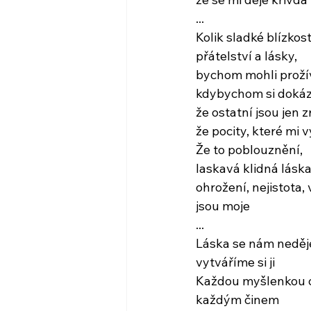
...
Kolik sladké blízkost
přátelství a lásky,
bychom mohli proží
kdybychom si dokáz
že ostatní jsou jen 
že pocity, které mi v
Že to poblouznění,
laskavá klidná láska
ohrožení, nejistota, 
jsou moje
...
Láska se nám neděj
vytváříme si ji
Každou myšlenkou o
každým činem