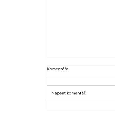
VIDEO: NARCIS A
Komentáře
PSYCHOPAT, BERLIČKY
DNEŠKA
Více ve videu. A také pozvánka.
:) Krásný den! Iveta
Napsat komentář...
www.ivetahavlova.cz A jestli
můžete, poprosím o sdílení. ☺️
❤️ VIDEO: https://youtu.be/8-
UfZx6erho A tady je