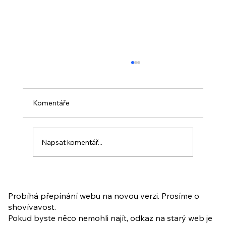
Komentáře
Napsat komentář...
PO VELIKONOCÍCH + Nahrávka
ukázkové lekce
Probíhá přepínání webu na novou verzi. Prosíme o
shovívavost.
Pokud byste něco nemohli najít, odkaz na starý web je