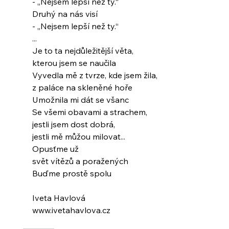
- „Nejsem lepší než ty.“
Druhý na nás visí
- „Nejsem lepší než ty.“
...
Je to ta nejdůležitější věta,
kterou jsem se naučila
Vyvedla mě z tvrze, kde jsem žila,
z paláce na skleněné hoře
Umožnila mi dát se všanc
Se všemi obavami a strachem,
jestli jsem dost dobrá,
jestli mě můžou milovat...
Opusťme už
svět vítězů a poražených
Buďme prostě spolu
Iveta Havlová
www.ivetahavlova.cz