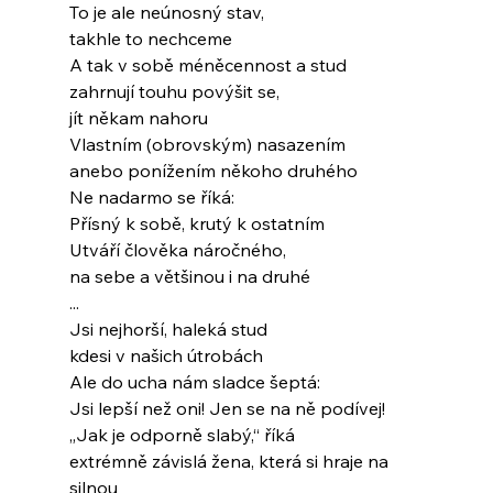
To je ale neúnosný stav,
takhle to nechceme
A tak v sobě méněcennost a stud
zahrnují touhu povýšit se,
jít někam nahoru
Vlastním (obrovským) nasazením
anebo ponížením někoho druhého
Ne nadarmo se říká:
Přísný k sobě, krutý k ostatním
Utváří člověka náročného,
na sebe a většinou i na druhé
...
Jsi nejhorší, haleká stud
kdesi v našich útrobách
Ale do ucha nám sladce šeptá:
Jsi lepší než oni! Jen se na ně podívej!
„Jak je odporně slabý,“ říká
extrémně závislá žena, která si hraje na 
silnou