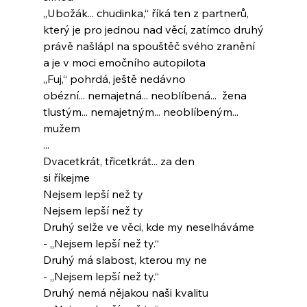
„Ubožák... chudinka,“ říká ten z partnerů,
který je pro jednou nad věcí, zatímco druhý
právě našlápl na spouštěč svého zranění
a je v moci emočního autopilota
„Fuj,“ pohrdá, ještě nedávno
obézní... nemajetná... neoblíbená...  žena
tlustým... nemajetným... neoblíbeným... 
mužem
...
Dvacetkrát, třicetkrát... za den
si říkejme
Nejsem lepší než ty
Nejsem lepší než ty
Druhý selže ve věci, kde my neselháváme
- „Nejsem lepší než ty.“
Druhý má slabost, kterou my ne
- „Nejsem lepší než ty.“
Druhý nemá nějakou naši kvalitu