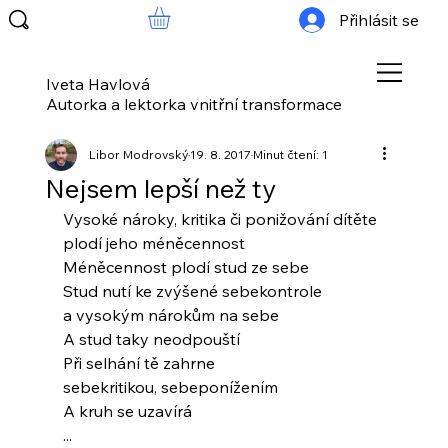
Přihlásit se
Iveta Havlová
Autorka a lektorka vnitřní transformace
Libor Modrovský
19. 8. 2017
Minut čtení: 1
Nejsem lepší než ty
Vysoké nároky, kritika či ponižování dítěte
plodí jeho méněcennost
Méněcennost plodí stud ze sebe
Stud nutí ke zvýšené sebekontrole
a vysokým nárokům na sebe
A stud taky neodpouští
Při selhání tě zahrne
sebekritikou, sebeponížením
A kruh se uzavírá
...