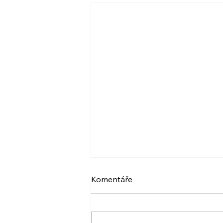
VIDEO: NARCIS A
Komentáře
PSYCHOPAT, BERLIČKY
DNEŠKA
Více ve videu. A také pozvánka.
:) Krásný den! Iveta