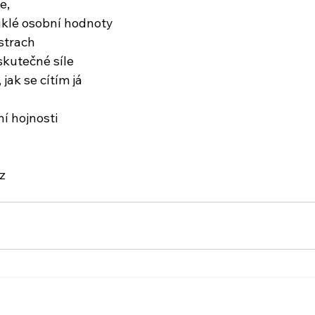
e,
uklé osobní hodnoty
 strach
skutečné síle
jak se cítím já
ní hojnosti
z