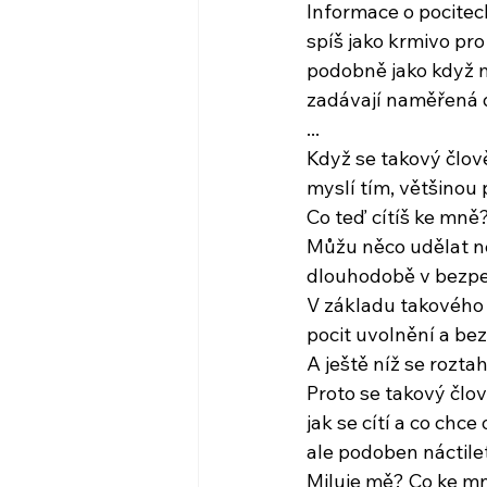
Informace o pocite
spíš jako krmivo pro
podobně jako když 
zadávají naměřená 
...
Když se takový člově
myslí tím, většino
Co teď cítíš ke mně
Můžu něco udělat ne
dlouhodobě v bezpe
V základu takového 
pocit uvolnění a bez
A ještě níž se rozt
Proto se takový člo
jak se cítí a co chce
ale podoben náctilet
Miluje mě? Co ke mn