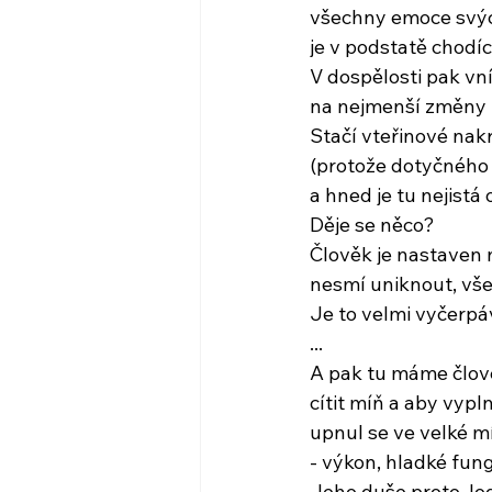
všechny emoce svých
je v podstatě chodíc
V dospělosti pak vn
na nejmenší změny 
Stačí vteřinové nak
(protože dotyčného 
a hned je tu nejistá 
Děje se něco?
Člověk je nastaven n
nesmí uniknout, vše
Je to velmi vyčerpáv
...
A pak tu máme člově
cítit míň a aby vypl
upnul se ve velké mí
- výkon, hladké fung
Jeho duše proto, log