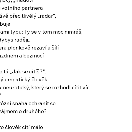
 životního partnera
ě přecitlivělý „radar“,
buje
ami typu: Ty se v tom moc nimráš,
dybys raději...
ra plonkově rezaví a šílí
rázdnem a bezmocí
tá „Jak se cítíš?“,
ý empatický člověk,
 neurotický, který se rozhodl cítit víc
?
vózní snaha ochránit se
 zájmem o druhého?
to člověk cítí málo