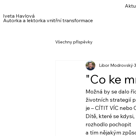
Aktu
Iveta Havlová
Autorka a lektorka vnitřní transformace
Všechny příspěvky
Libor Modrovský
3
"Co ke mn
Možná by se dalo říc
životních strategií 
je – CÍTIT VÍC nebo 
Dítě, které se kdysi,
rozhodlo pochopit
a tím nějakým způs