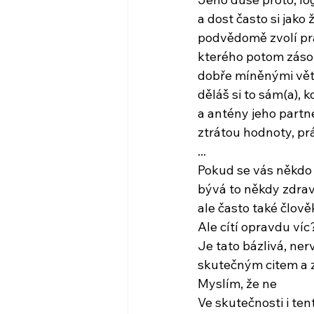
a dost často si jako
podvědomě zvolí práv
kterého potom záso
dobře míněnými vět
děláš si to sám(a), k
a antény jeho partne
ztrátou hodnoty, p
...
Pokud se vás někdo p
bývá to někdy zdrav
ale často také člověk
Ale cítí opravdu víc
Je tato bázlivá, ner
skutečným citem a
Myslím, že ne
Ve skutečnosti i ten