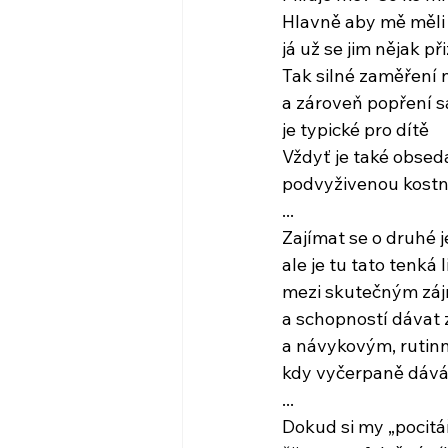
Hlavně aby mě měli 
já už se jim nějak p
Tak silné zaměření 
a zároveň popření 
je typické pro dítě
Vždyť je také obseda
podvyživenou kostn
...
Zajímat se o druhé j
ale je tu tato tenká l
mezi skutečným zá
a schopností dávat z
a návykovým, rutinn
kdy vyčerpaně dává
...
Dokud si my „pocitář