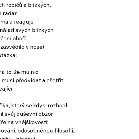
 rodičů a blízkých,
í radar
ímá a reaguje
nálad svých blízkých
rčení obočí
zasvědilo v nose)
otázka:
a to, že mu nic
 musí předvídat a ošetřit
ající
ka, který se kdysi rozhodl
nil svůj duševní obzor
ře na vnějškovosti:
ování, odosobněnou filosofii...
icky, „hladoví“