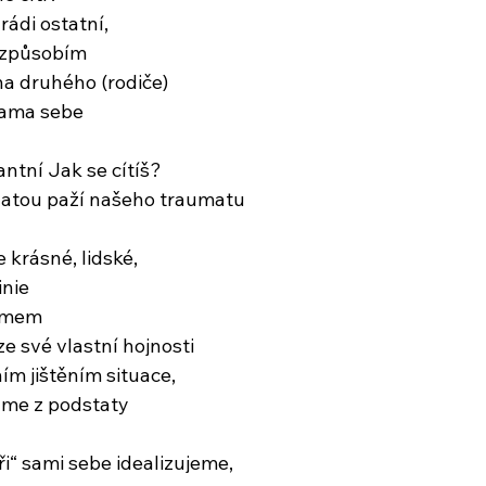
rádi ostatní,
řizpůsobím
na druhého (rodiče)
sama sebe
ntní Jak se cítíš?
atou paží našeho traumatu
e krásné, lidské,
inie
jmem
e své vlastní hojnosti
ím jištěním situace,
me z podstaty
i“ sami sebe idealizujeme,