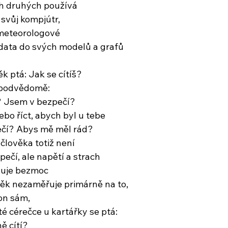
ch druhých používá
 svůj kompjútr,
meteorologové
data do svých modelů a grafů
k ptá: Jak se cítíš?
u podvědomě:
? Jsem v bezpečí?
bo říct, abych byl u tebe
čí? Abys mě měl rád?
člověka totiž není
pečí, ale napětí a strach
ahuje bezmoc
věk nezaměřuje primárně na to,
 on sám,
é cérečce u kartářky se ptá:
ě cítí?