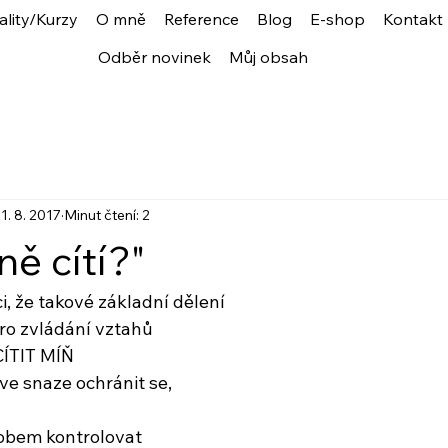
ality/Kurzy
O mně
Reference
Blog
E-shop
Kontakt
Odběr novinek
Můj obsah
1. 8. 2017
Minut čtení: 2
ě cítí?"
i, že takové základní dělení
pro zvládání vztahů
CÍTIT MÍŇ
 ve snaze ochránit se,
obem kontrolovat