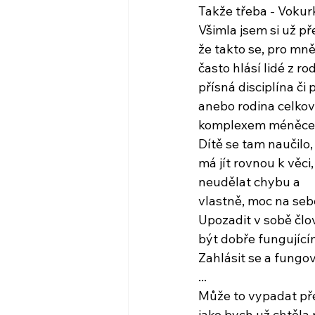
Takže třeba - Vokur
Všimla jsem si už pře
že takto se, pro mně
často hlásí lidé z ro
přísná disciplína či 
anebo rodina celkov
komplexem méněce
Dítě se tam naučilo,
má jít rovnou k věc
neudělat chybu a
vlastně, moc na se
Upozadit v sobě člo
být dobře fungující
Zahlásit se a fungo
...
Může to vypadat př
jako bych už chtěla