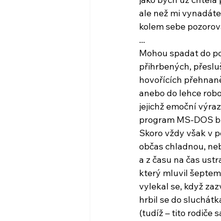
ale než mi vynadáte,
kolem sebe pozorov
...
Mohou spadat do po
přihrbených, přeslu
hovořících přehnan
anebo do lehce robo
jejichž emoční výra
program MS-DOS bl
Skoro vždy však v p
občas chladnou, ne
a z času na čas ustr
který mluvil šeptem
vylekal se, když zaz
hrbil se do sluchátka
(tudíž – tito rodiče 