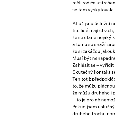
měli rodiče ustrašen
se tam vyskytovala 
...
Ať už jsou úslužní n
tito lidé mají strach
že se stane nějaký k
a tomu se snaží zabr
že si zakážou jakou
Musí být nenapadnu
Zahlásit se – vyřídi
Skutečný kontakt se
Ten totiž předpoklá
to, že můžu plácnou
že můžu druhého i p
... to je pro ně nemo
Pokud jsem úslužný 
druhého trochu po