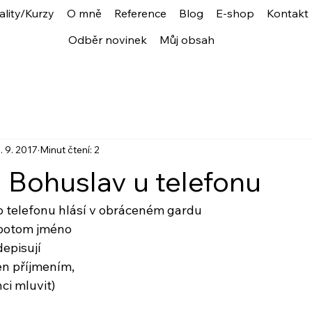
ality/Kurzy
O mně
Reference
Blog
E-shop
Kontakt
Odběr novinek
Můj obsah
. 9. 2017
Minut čtení: 2
Bohuslav u telefonu
do telefonu hlásí v obráceném gardu
, potom jméno
depisují
jen příjmením,
ci mluvit)