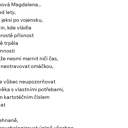
ková Magdalena...
d lety,
 jaksi po vojensku,
din, kde vládla
prostě přísnost
ě trpěla
nnosti
 že nesmí marnit ničí čas,
i, neotravovat omáčkou,
be vůbec neupozorňovat
věka s vlastními potřebami,
m kartotéčním číslem
vat
ehnaně,
 psychologizovat úplně všechno,