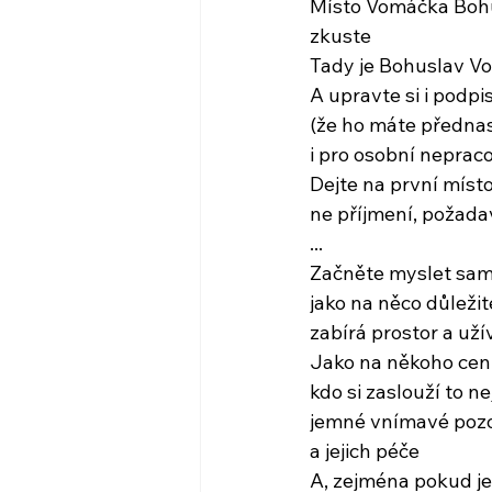
Místo Vomáčka Bohu
zkuste
Tady je Bohuslav V
A upravte si i podpi
(že ho máte předna
i pro osobní neprac
Dejte na první míst
ne příjmení, požada
...
Začněte myslet sam
jako na něco důleži
zabírá prostor a uží
Jako na někoho cen
kdo si zaslouží to ne
jemné vnímavé pozo
a jejich péče
A, zejména pokud 