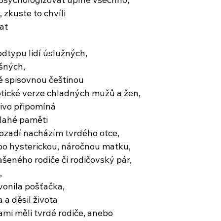
 zkuste to chvíli
at
dtypu lidí úslužných,
šných,
ě spisovnou češtinou
tické verze chladných mužů a žen,
zivo připomíná
ahé paměti
ozadí nacházím tvrdého otce,
bo hysterickou, náročnou matku,
ašeného rodiče či rodičovský pár,
,
vonila pošťačka,
 a děsil života
sami měli tvrdé rodiče, anebo