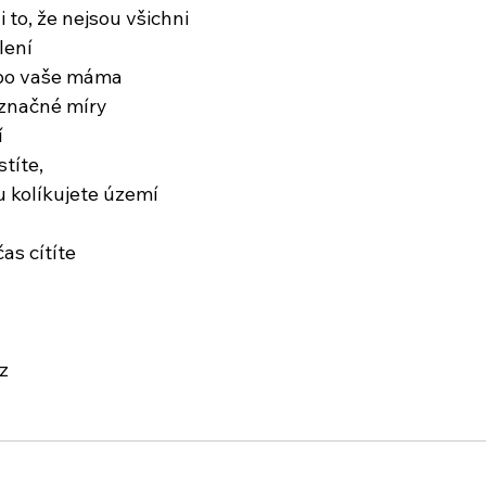
i to, že nejsou všichni
lení
ebo vaše máma
 značné míry
í
títe,
u kolíkujete území
as cítíte
z