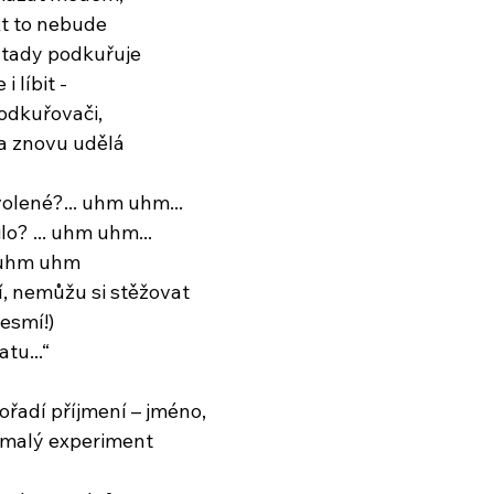
kt to nebude
u tady podkuřuje
 líbit -
odkuřovači,
a znovu udělá
volené?... uhm uhm...
lo? ... uhm uhm...
. uhm uhm
í, nemůžu si stěžovat
esmí!)
tu...“
ořadí příjmení – jméno,
 malý experiment