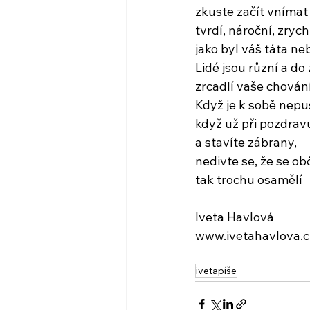
zkuste začít vnímat 
tvrdí, nároční, zrych
jako byl váš táta n
Lidé jsou různí a do
zrcadlí vaše chován
Když je k sobě nepus
když už při pozdrav
a stavíte zábrany,
nedivte se, že se obč
tak trochu osamělí
Iveta Havlová
www.ivetahavlova.c
ivetapíše