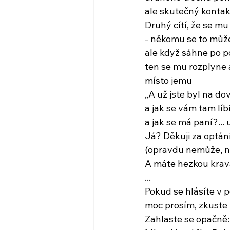
ale skutečný konta
Druhý cítí, že se m
- někomu se to může i
ale když sáhne po p
ten se mu rozplyne 
místo jemu
„A už jste byl na do
a jak se vám tam líbi
a jak se má paní?..
Já? Děkuji za optán
(opravdu nemůže, n
A máte hezkou krava
...
Pokud se hlásíte v p
moc prosím, zkuste
Zahlaste se opačně: