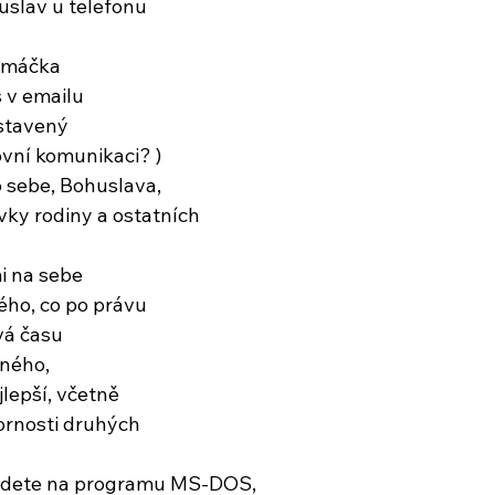
slav u telefonu
omáčka
s v emailu
stavený
ovní komunikaci? )
o sebe, Bohuslava,
vky rodiny a ostatních
i na sebe
tého, co po právu
vá času
ného,
jlepší, včetně
rnosti druhých
jedete na programu MS-DOS,