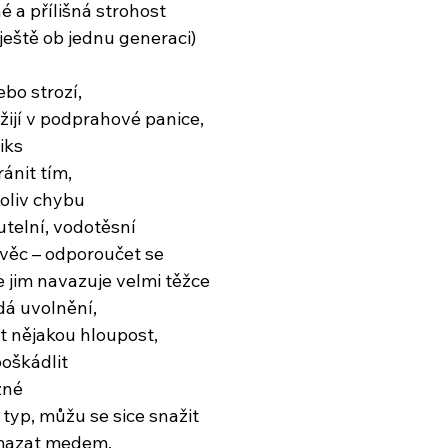
é a přílišná strohost
ještě ob jednu generaci)
ebo strozí,
, žijí v podprahové panice,
iks
ánit tím,
koliv chybu
telní, vodotěsní
t věc – odporoučet se
 jim navazuje velmi těžce
dá uvolnění,
t nějakou hloupost,
oškádlit
žné
typ, můžu se sice snažit
mazat medem,