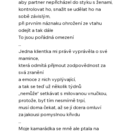
aby partner nepřicházel do styku s ženami,
kontrolovat ho, snažit se udělat ho na 
sobě závislým,
při prvním náznaku ohrožení ze vtahu 
odejít a tak dále
To jsou pořádná omezení
...
Jedna klientka mi právě vyprávěla o své 
mamince,
která odmítá přijmout zodpovědnost za 
svá zranění
a emoce z nich vyplývající,
a tak se teď už několik týdnů
„nemůže“ setkávat s milovanou vnučkou,
protože, byť tím nesmírně trpí,
musí doma čekat, až se jí dcera omluví
za jakousi pomyslnou křivdu
...
Moje kamarádka se mně ale ptala na 