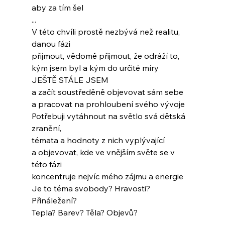
aby za tím šel
...
V této chvíli prostě nezbývá než realitu, 
danou fázi
přijmout, vědomě přijmout, že odráží to,
kým jsem byl a kým do určité míry
JEŠTĚ STÁLE JSEM
a začít soustředěně objevovat sám sebe
a pracovat na prohloubení svého vývoje
Potřebuji vytáhnout na světlo svá dětská 
zranění,
témata a hodnoty z nich vyplývající
a objevovat, kde ve vnějším světe se v 
této fázi
koncentruje nejvíc mého zájmu a energie
Je to téma svobody? Hravosti? 
Přináležení?
Tepla? Barev? Těla? Objevů?
...