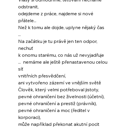
odstranit,
odejdeme z práce, najdeme si nové 
přátele...
Než k tomu ale dojde, uplyne nějaký čas
...
Na začátku je tu právě jen ten odpor, 
nechuť
k onomu starému, co nás už nevyjadřuje
...  nemáme ale ještě přenastavenou celou 
síť
vnitřních přesvědčení,
ani vytvořeno zázemí ve vnějším světě
Člověk, který velmi potřeboval jistoty,
pevné ohraničení bez živelnosti (účetní),
pevné ohraničení a prestiž (právník),
pevné ohraničení a moc (ředitel v 
korporaci),
může například překonat akutní pocit 