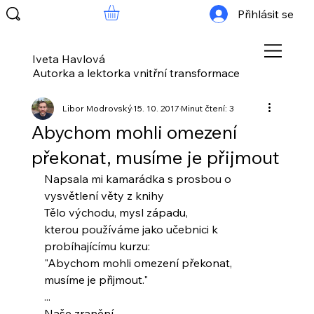
Přihlásit se
Iveta Havlová
Autorka a lektorka vnitřní transformace
Libor Modrovský
15. 10. 2017
Minut čtení: 3
Abychom mohli omezení
překonat, musíme je přijmout
Napsala mi kamarádka s prosbou o 
vysvětlení věty z knihy
Tělo východu, mysl západu,
kterou používáme jako učebnici k 
probíhajícímu kurzu:
"Abychom mohli omezení překonat,
musíme je přijmout."
...
Naše zranění