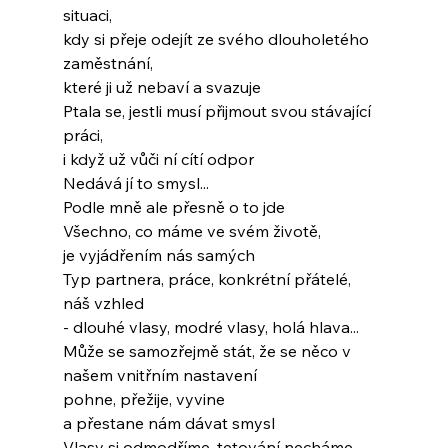
situaci,
kdy si přeje odejít ze svého dlouholetého 
zaměstnání,
které ji už nebaví a svazuje
Ptala se, jestli musí přijmout svou stávající 
práci,
i když už vůči ní cítí odpor
Nedává jí to smysl...
Podle mně ale přesně o to jde
Všechno, co máme ve svém životě,
je vyjádřením nás samých
Typ partnera, práce, konkrétní přátelé, 
náš vzhled
- dlouhé vlasy, modré vlasy, holá hlava...
Může se samozřejmě stát, že se něco v 
našem vnitřním nastavení
pohne, přežije, vyvine
a přestane nám dávat smysl
Vlasy si odmodříme, tetování necháme 