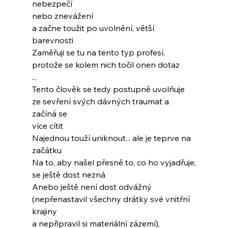
nebezpečí
nebo znevážení
a začne toužit po uvolnění, větší 
barevnosti
Zaměřuji se tu na tento typ profesí,
protože se kolem nich točil onen dotaz
...
Tento člověk se tedy postupně uvolňuje
ze sevření svých dávných traumat a 
začíná se
více cítit
Najednou touží uniknout... ale je teprve na 
začátku
Na to, aby našel přesně to, co ho vyjadřuje,
se ještě dost nezná
Anebo ještě není dost odvážný
(nepřenastavil všechny drátky své vnitřní 
krajiny
a nepřipravil si materiální zázemí),