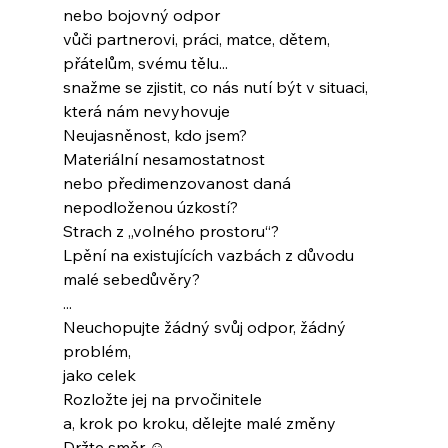
nebo bojovný odpor
vůči partnerovi, práci, matce, dětem, 
přátelům, svému tělu...
snažme se zjistit, co nás nutí být v situaci,
která nám nevyhovuje
Neujasněnost, kdo jsem?
Materiální nesamostatnost
nebo předimenzovanost daná 
nepodloženou úzkostí?
Strach z „volného prostoru“?
Lpění na existujících vazbách z důvodu 
malé sebedůvěry?
...
Neuchopujte žádný svůj odpor, žádný 
problém,
jako celek
Rozložte jej na prvočinitele
a, krok po kroku, dělejte malé změny
Držte směr ☺