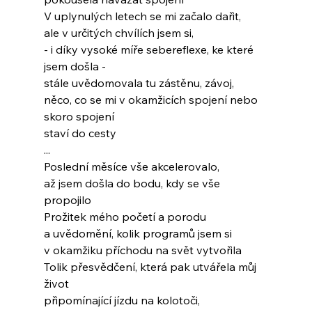
V uplynulých letech se mi začalo dařit,
ale v určitých chvílích jsem si,
- i díky vysoké míře sebereflexe, ke které 
jsem došla -
stále uvědomovala tu zástěnu, závoj,
něco, co se mi v okamžicích spojení nebo 
skoro spojení
staví do cesty
...
Poslední měsíce vše akcelerovalo,
až jsem došla do bodu, kdy se vše 
propojilo
Prožitek mého početí a porodu
a uvědomění, kolik programů jsem si
v okamžiku příchodu na svět vytvořila
Tolik přesvědčení, která pak utvářela můj 
život
připomínající jízdu na kolotoči,