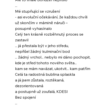
...
Mé stupňující se vzrušení
- asi evoluční očekávání, že každou chvíli
už skončím v mámině náruči –
posupně vyhasínalo
Celý ten krásně rozběhnutý proces se 
zastavil
... já přestala být v jeho středu,
nepřišel žádný kulminační bod
... žádný vrchol... nebylo mi dáno pochopit,
kde je střed tohoto nového světa...
kam se mám navázat, ukotvit... kam patřím
Celá ta radostná bublina splaskla
a já jsem zůstala, roztěkaná, 
dezorientovaná
a postupně už zoufalá, KDESI
Bez spojení
...