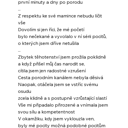
první minuty a dny po porodu
...
Z respektu ke své mamince nebudu líčit 
vše
Dovolím si jen říci, že mé početí
bylo nečekané a vyvolalo v ní sérii pocitů,
o kterých jsem dříve netušila
...
Zbytek těhotenství jsem prožila poklidně
a když přišel můj čas narodit se,
cítila jsem jen radostné vzrušení
Cesta porodním kanálem nebyla děsivá
Naopak, otáčela jsem se vstříc svému 
osudu
zcela klidně a s postupně vzrůstající slastí
Vše mi připadalo přirozené a vnímala jsem
svou sílu a kompetentnost
V okamžiku, kdy jsem vyklouzla ven,
byly mé pocity možná podobné pocitům