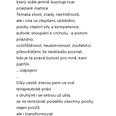
který stále jemně kopíruje tvar
prastaré matrice
Témata zlosti, zrady, nechtěnosti,
ale i víra ve zlepšení, uklidnění,
pocity vlastní síly a kompetence,
euforie, stoupání k vrcholu... a potom 
prázdno,
roztříštěnost, neukotvenost, zoufalství,
přesvědčení, že nedokážu poznat,
kdo je ta pravá bytost pro mně, kam 
patřím
... odpojení
...
Díky cestě, kterou jsem ve své 
terapeutické práci
s druhými i se sebou už ušla,
se mi tentokrát podařilo všechny pocity 
nejen prožít,
ale i transformovat