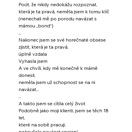
Pocit, že nikdy nedokážu rozpoznat,
která je ta pravá, neměla jsem k tomu klíč
(nenechali mě po porodu navázat s 
mámou „bond“)
...
Nakonec jsem se své horečnaté obsese
zjistit, která je ta pravá,
úplně vzdala
Vyhasla jsem
A ve chvíli, kdy mě konečně k mámě 
donesli,
neměla jsem už schopnost se na ni 
navázat...
...
A takto jsem se cítila celý život
Podobně jako moji klienti, jsem se těch 18 
let,
které na sobě pracuji,
pokoušela navázat spojení