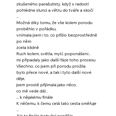
zkušeného parašutisty, když s radostí
pohlédne slunci a větru do tváře a skočí
...
Možná díky tomu, že vše kolem porodu
proběhlo v pořádku,
vnímala jsem i to, co přišlo bezprostředně 
po něm
zcela klidně
Ruch kolem, světla, mytí, poponášení...
mi připadaly jako další fáze toho procesu
Všechno, co jsem při porodu prožila
bylo přece nové, a tak i tyto další nové 
děje,
jsem prostě přijímala jako něco,
co mě vede dál...
... k nějakému finále
K něčemu, k čemu celá tato cesta směřuje
...
Ale to finále bohužel nepřišlo