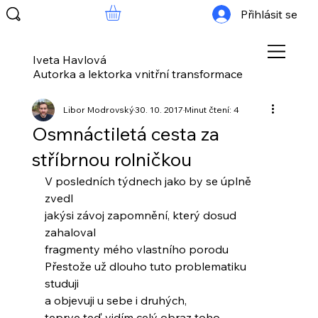
Přihlásit se
Iveta Havlová
Autorka a lektorka vnitřní transformace
Libor Modrovský
30. 10. 2017
Minut čtení: 4
Osmnáctiletá cesta za
stříbrnou rolničkou
V posledních týdnech jako by se úplně 
zvedl
jakýsi závoj zapomnění, který dosud 
zahaloval
fragmenty mého vlastního porodu
Přestože už dlouho tuto problematiku 
studuji
a objevuji u sebe i druhých,
teprve teď vidím celý obraz toho,