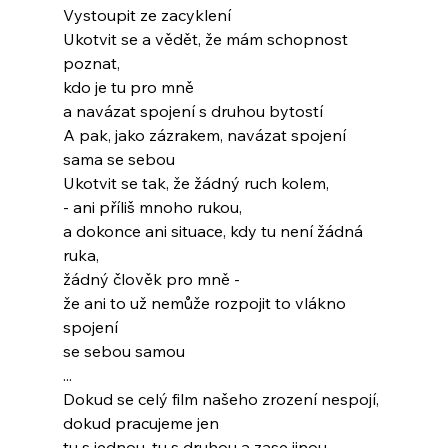
Vystoupit ze zacyklení
Ukotvit se a vědět, že mám schopnost 
poznat,
kdo je tu pro mně
a navázat spojení s druhou bytostí
A pak, jako zázrakem, navázat spojení
sama se sebou
Ukotvit se tak, že žádný ruch kolem,
- ani příliš mnoho rukou,
a dokonce ani situace, kdy tu není žádná 
ruka,
žádný člověk pro mně -
že ani to už nemůže rozpojit to vlákno 
spojení
se sebou samou
...
Dokud se celý film našeho zrození nespojí,
dokud pracujeme jen
tu s jednou, tu s druhou a zase jinou