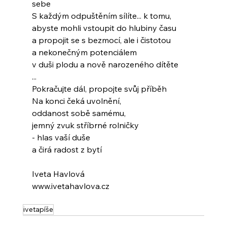
sebe
S každým odpuštěním sílíte... k tomu,
abyste mohli vstoupit do hlubiny času
a propojit se s bezmocí, ale i čistotou
a nekonečným potenciálem
v duši plodu a nově narozeného dítěte
...
Pokračujte dál, propojte svůj příběh
Na konci čeká uvolnění,
oddanost sobě samému,
jemný zvuk stříbrné rolničky
- hlas vaší duše
a čirá radost z bytí
Iveta Havlová
www.ivetahavlova.cz
ivetapíše