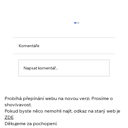
Komentáře
Napsat komentář...
PO VELIKONOCÍCH + Nahrávka
ukázkové lekce
Probíhá přepínání webu na novou verzi. Prosíme o
shovívavost.
Pokud byste něco nemohli najít, odkaz na starý web je
ZDE
Děkujeme za pochopení.