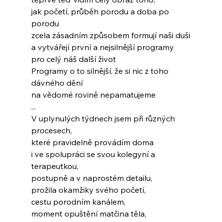
jak početí, průběh porodu a doba po 
porodu
zcela zásadním způsobem formují naši duši
a vytvářejí první a nejsilnější programy
pro celý náš další život
Programy o to silnější, že si nic z toho 
dávného dění
na vědomé rovině nepamatujeme
...
V uplynulých týdnech jsem při různých 
procesech,
které pravidelně provádím doma
i ve spolupráci se svou kolegyní a 
terapeutkou,
postupně a v naprostém detailu,
prožila okamžiky svého početí,
cestu porodním kanálem,
moment opuštění matčina těla,