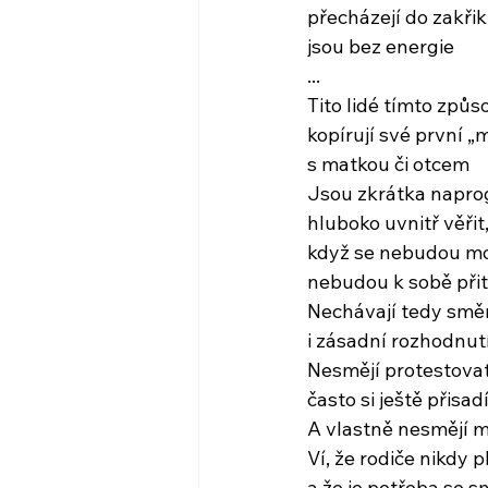
přecházejí do zakřik
jsou bez energie
...
Tito lidé tímto způs
kopírují své první „
s matkou či otcem
Jsou zkrátka napr
hluboko uvnitř věřit
když se nebudou mo
nebudou k sobě při
Nechávají tedy smě
i zásadní rozhodnut
Nesmějí protestovat,
často si ještě přisad
A vlastně nesmějí mí
Ví, že rodiče nikdy 
a že je potřeba se smí