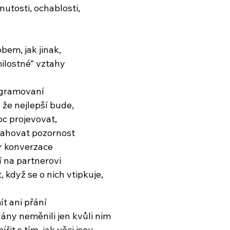
nutosti, ochablosti,
obem, jak jinak,
milostné“ vztahy
ogramovaní
, že nejlepší bude,
c projevovat,
tahovat pozornost
r konverzace
í na partnerovi
 když se o nich vtipkuje,
í
t ani přání
plány neměnili jen kvůli nim
řit s tím, jak věci jsou,