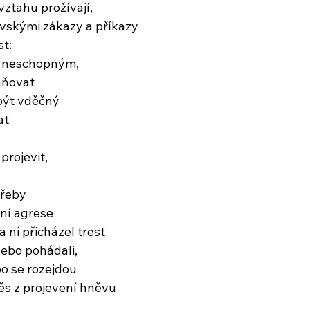
vztahu prožívají,
vskými zákazy a příkazy
t:
a neschopným,
aňovat
l být vděčný
at
projevit,
třeby
ění agrese
a ni přicházel trest
nebo pohádali,
o se rozejdou
ěs z projevení hněvu