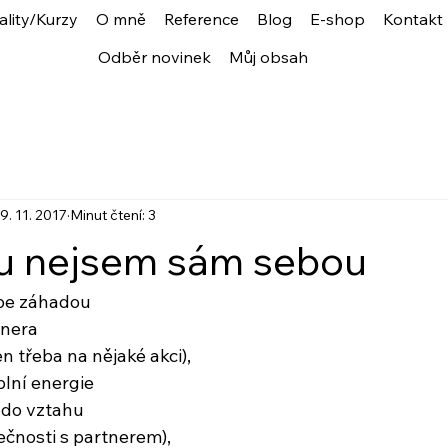
ality/Kurzy
O mně
Reference
Blog
E-shop
Kontakt
Odběr novinek
Můj obsah
9. 11. 2017
Minut čtení: 3
u nejsem sám sebou
ebe záhadou
tnera
en třeba na nějaké akci),
, plní energie
 do vztahu
ečnosti s partnerem),