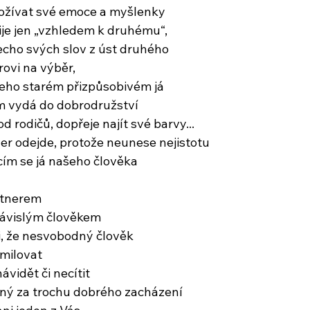
rožívat své emoce a myšlenky
ije jen „vzhledem k druhému“,
echo svých slov z úst druhého
ovi na výběr,
 jeho starém přizpůsobivém já
m vydá do dobrodružství
od rodičů, dopřeje najít své barvy...
er odejde, protože neunese nejistotu
cím se já našeho člověka
rtnerem
 závislým člověkem
i, že nesvobodný člověk
milovat
ávidět či necítit
ěčný za trochu dobrého zacházení