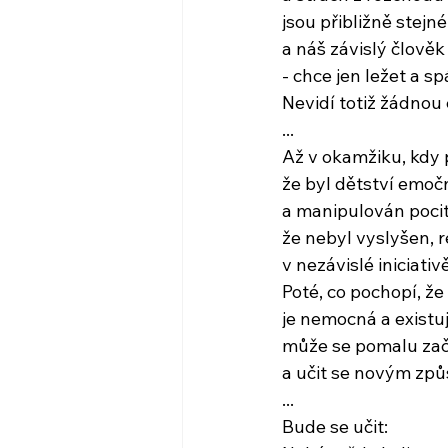
jsou přibližně stejné
a náš závislý člově
- chce jen ležet a sp
Nevidí totiž žádnou
...
Až v okamžiku, kdy 
že byl dětství emoč
a manipulován pocit
že nebyl vyslyšen,
v nezávislé iniciativě
Poté, co pochopí, že r
je nemocná a existují 
může se pomalu začí
a učit se novým zp
...
Bude se učit: