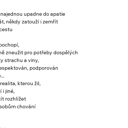
k najednou upadne do apatie
át, někdy zatouží i zemřít
 cestu
pochopí,
ně zneužit pro potřeby dospělých
y strachu a viny,
 respektován, podporován
...
ealita, kterou žil,
i jiné,
t rozhlížet
ůsobům chování