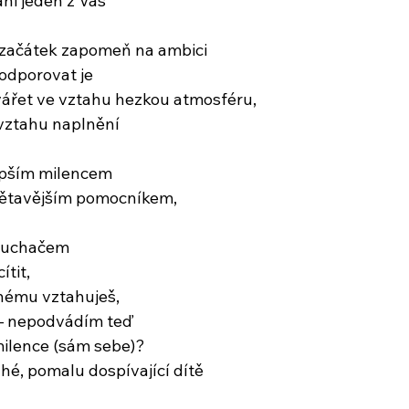
ni jeden z Vás
o začátek zapomeň na ambici
odporovat je
vářet ve vztahu hezkou atmosféru,
 vztahu naplnění
epším milencem
bětavějším pomocníkem,
sluchačem
ítit,
hému vztahuješ,
 – nepodvádím teď
milence (sám sebe)?
é, pomalu dospívající dítě