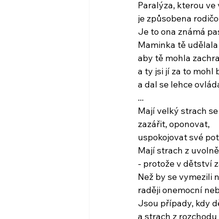
Paralýza, kterou ve 
je způsobena rodičo
Je to ona známá pas
Maminka tě udělal
aby tě mohla zachr
a ty jsi jí za to moh
a dal se lehce ovlád
...
Mají velký strach se 
zazářit, oponovat,
uspokojovat své po
Mají strach z uvoln
- protože v dětství z
Než by se vymezili 
raději onemocní neb
Jsou případy, kdy d
a strach z rozchodu