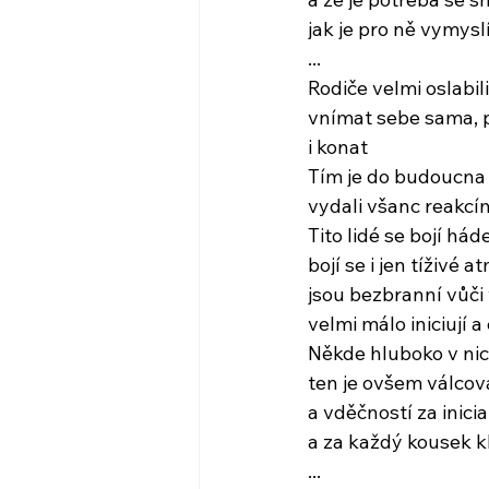
jak je pro ně vymyslí
...
Rodiče velmi oslabil
vnímat sebe sama, p
i konat
Tím je do budoucna
vydali všanc reakcí
Tito lidé se bojí hád
bojí se i jen tíživé 
jsou bezbranní vůči
velmi málo iniciují 
Někde hluboko v nic
ten je ovšem válco
a vděčností za inici
a za každý kousek k
...