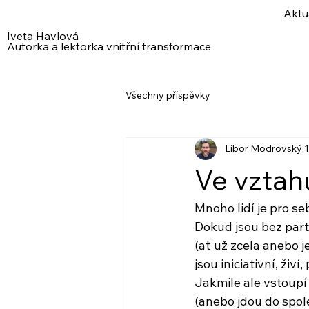
Aktu
Iveta Havlová
Autorka a lektorka vnitřní transformace
Všechny příspěvky
Libor Modrovský
1
Ve vztah
Mnoho lidí je pro s
Dokud jsou bez par
(ať už zcela anebo j
jsou iniciativní, živí
Jakmile ale vstoupí
(anebo jdou do spol