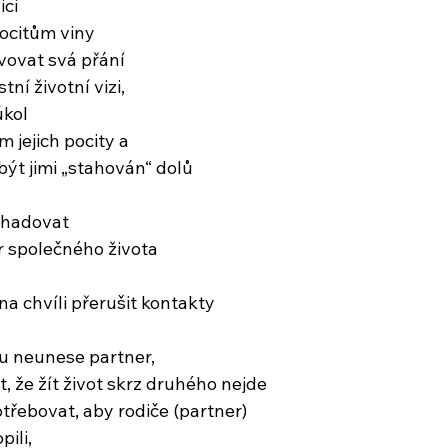
ici
pocitům viny
ovovat svá přání
tní životní vizi,
úkol
 jejich pocity a
být jimi „stahován“ dolů
ohadovat
r společného života
 chvíli přerušit kontakty
 neunese partner,
, že žít život skrz druhého nejde
řebovat, aby rodiče (partner)
ili,