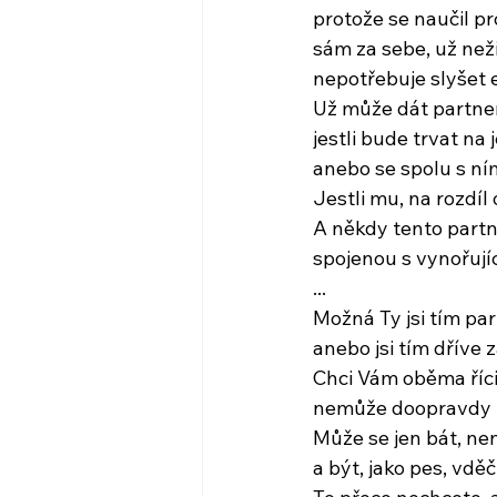
protože se naučil p
sám za sebe, už než
nepotřebuje slyšet 
Už může dát partner
jestli bude trvat na
anebo se spolu s ní
Jestli mu, na rozdíl 
A někdy tento partn
spojenou s vynořují
...
Možná Ty jsi tím pa
anebo jsi tím dříve
Chci Vám oběma říc
nemůže doopravdy 
Může se jen bát, nen
a být, jako pes, vd