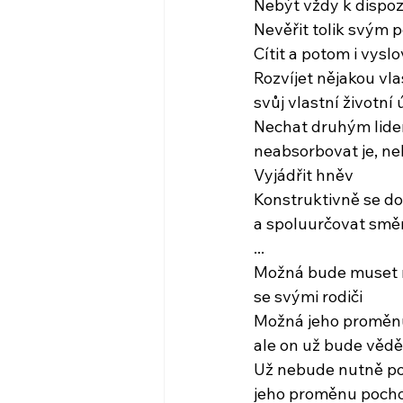
Nebýt vždy k dispoz
Nevěřit tolik svým 
Cítit a potom i vysl
Rozvíjet nějakou vlas
svůj vlastní životní 
Nechat druhým lidem
neabsorbovat je, ne
Vyjádřit hněv
Konstruktivně se d
a spoluurčovat smě
...
Možná bude muset na
se svými rodiči
Možná jeho proměnu
ale on už bude vědět
Už nebude nutně pot
jeho proměnu pochop