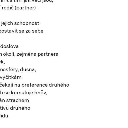
 rodič (partner)
i jejich schopnost
ostavit se za sebe
 doslova
m okolí, zejména partnera
ek,
atmosféry, dusna,
 výčitkám,
a čekají na preference druhého
h se kumuluje hněv,
ván strachem
ativu druhého
lidu