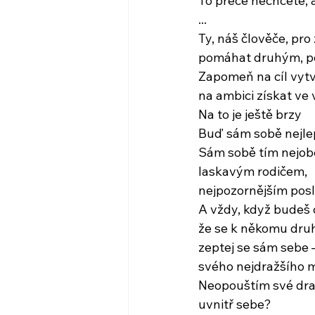
To přece nechcete, a
...
Ty, náš člověče, pr
pomáhat druhým, p
Zapomeň na cíl vyt
na ambici získat ve
Na to je ještě brzy
Buď sám sobě nejl
Sám sobě tím nejo
laskavým rodičem,
nejpozornějším po
A vždy, když budeš c
že se k někomu dru
zeptej se sám sebe
svého nejdražšího 
Neopouštím své drah
uvnitř sebe?