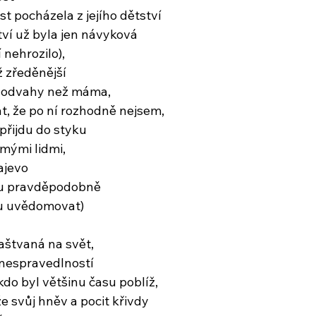
 pocházela z jejího dětství
ví už byla jen návyková
 nehrozilo),
 zředěnější
c odvahy než máma,
át, že po ní rozhodně nejsem,
přijdu do styku
mými lidmi,
ajevo
litu pravděpodobně
u uvědomovat)
štvaná na svět,
 nespravedlností
 kdo byl většinu času poblíž,
e svůj hněv a pocit křivdy