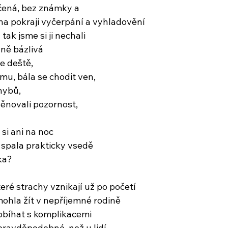
čená, bez známky a
 na pokraji vyčerpání a vyhladovění
 tak jsme si ji nechali
ně bázlivá
se deště,
mu, bála se chodit ven,
hybů,
 věnovali pozornost,
 si ani na noc
 spala prakticky vsedě
ka?
eré strachy vznikají už po početí
ohla žít v nepříjemné rodině
obíhat s komplikacemi
pravděpodobné, než u lidí