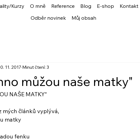
ality/Kurzy
O mně
Reference
Blog
E-shop
Kontakt
Odběr novinek
Můj obsah
0. 11. 2017
Minut čtení: 3
hno můžou naše matky"
OU NAŠE MATKY“
 z mých článků vyplývá,
ou matky
adou fenku