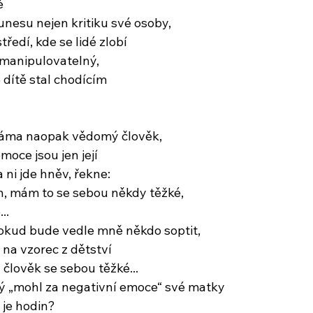
ě
unesu nejen kritiku své osoby,
tředí, kde se lidé zlobí
 manipulovatelný,
 dítě stal chodícím
áma naopak vědomý člověk,
emoce jsou jen její
 ni jde hněv, řekne:
h, mám to se sebou někdy těžké,
..
 pokud bude vedle mně někdo soptit,
 na vzorec z dětství
n člověk se sebou těžké...
ý „mohl za negativní emoce“ své matky
 je hodin?