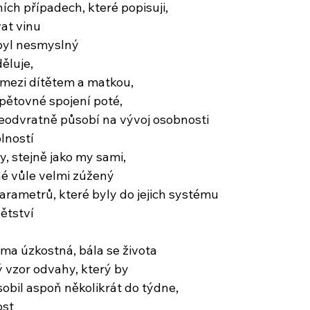
ních případech, které popisuji,
vat vinu
byl nesmyslný
děluje,
í mezi dítětem a matkou,
opětovné spojení poté,
eodvratně působí na vývoj osobnosti
lností
, stejně jako my sami,
é vůle velmi zúžený
arametrů, které byly do jejich systému
ětství
a úzkostná, bála se života
 vzor odvahy, který by
bil aspoň několikrát do týdne,
ost