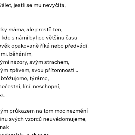
šlet, jestli se mu nevyčítá,
ky máma, ale prostě ten,
 kdo s námi byl po většinu času
ověk opakovaně říká nebo předvádí,
ami, běháním,
vými názory, svým strachem,
ým zpěvem, svou přítomností...
obtěžujeme, týráme,
nečestní, líní, neschopní,
...
nským průkazem na tom moc nezmění
tšinu svých vzorců neuvědomujeme,
inak