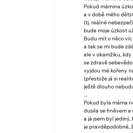
Pokud mámina úzkost
a v době mého dětst
(tj. reálné nebezpečí
bude moje úzkost už
Budu mít o něco ví
a tak se mi bude zd
ale v okamžiku, kdy 
se zdravě sebevědo
vyjdou mé kořeny n
(přestože já si rea
ještě dlouho nebud
...
Pokud byla máma na
dusila se hněvem a
a já jsem byl jediný,
je pravděpodobné, ž