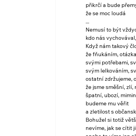
přikrčí a bude přemý
že se moc loudá
...
Nemusí to být vždyc
kdo nás vychovával,
Když nám takový čl
že fňukáním, otázk
svými potřebami, s
svým lelkováním, sv
ostatní zdržujeme, 
že jsme směšní, zlí, 
špatní, ubozí, mimina
budeme mu věřit
a zletilost s obča
Bohužel si totiž vě
nevíme, jak se cítit j