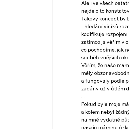
Ale i ve všech ostat
nejde o to konstato
Takový koncept by 
- hledání viníků roz
kodifikuje rozpojen
zatímco já věřím v 
co pochopíme, jak n
souběh vnějších oko
Věřím, že naše mámy
měly obzor svobodn
a fungovaly podle p
zadány už v útlém d
...
Pokud byla moje mám
a kolem nebyl žádný
na mně vydatně půso
nasaju máminu úzk