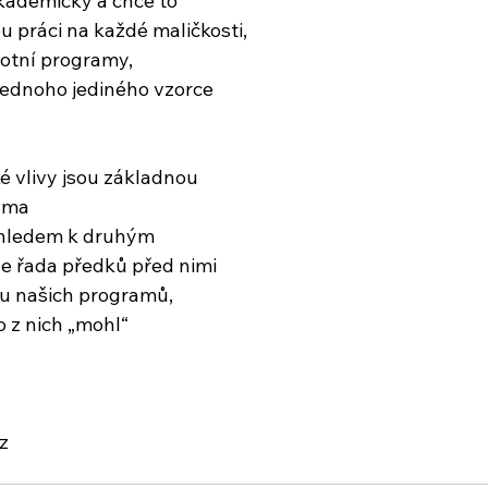
kademicky a chce to
u práci na každé maličkosti,
otní programy,
jednoho jediného vzorce
é vlivy jsou základnou
ama
zhledem k druhým
le řada předků před nimi
du našich programů,
o z nich „mohl“
z