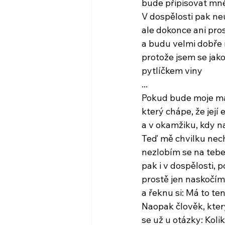
bude připisovat mn
V dospělosti pak ne
ale dokonce ani pros
a budu velmi dobře
protože jsem se jako
pytlíčkem viny
...
Pokud bude moje m
který chápe, že její 
a v okamžiku, kdy na
Teď mě chvilku nec
nezlobím se na tebe.
pak i v dospělosti,
prostě jen naskočím
a řeknu si: Má to te
Naopak člověk, kter
se už u otázky: Kolik