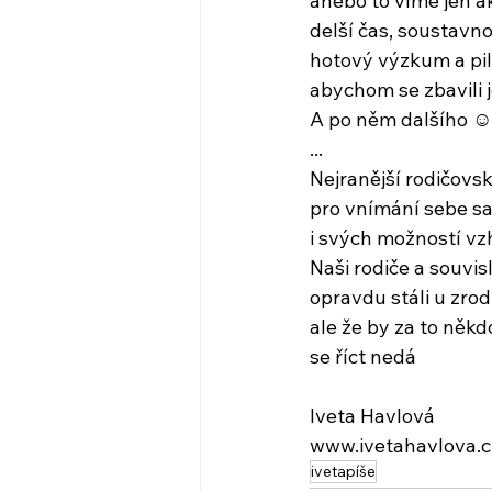
anebo to víme jen a
delší čas, soustavno
hotový výzkum a pil
abychom se zbavili 
A po něm dalšího ☺
...
Nejranější rodičovsk
pro vnímání sebe s
i svých možností v
Naši rodiče a souvis
opravdu stáli u zro
ale že by za to někd
se říct nedá
Iveta Havlová
www.ivetahavlova.c
ivetapíše