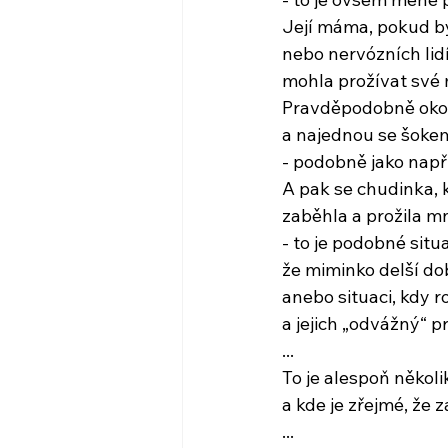
Její máma, pokud by
nebo nervózních lidí
mohla prožívat své 
Pravděpodobně okolo
a najednou se šokem o
- podobně jako napří
A pak se chudinka, 
zaběhla a prožila m
- to je podobné sit
že miminko delší do
anebo situaci, kdy r
a jejich „odvážný“
...
To je alespoň několi
a kde je zřejmé, že
...