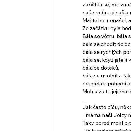
Zaběhla se, neozna
naše rodina ji našla
Majitel se nenašel, a
Ze začátku byla hod
Bála se větru, bála 
bála se chodit do do
bála se rychlých po
bála se, když jste jí
bála se doteků,
bála se uvolnit a tak
neudělala pohodlí a
Mohla za to její mat
...
Jak často píšu, někt
- máma naší Jelzy m
Taky porod mohl pr
- to je ovšem méně 