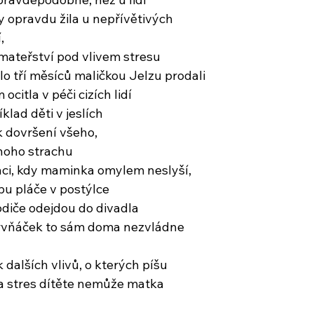
 opravdu žila u nepřívětivých
,
mateřství pod vlivem stresu
 tří měsíců maličkou Jelzu prodali
citla v péči cizích lidí
klad děti v jeslích
k dovršení všeho,
noho strachu
uaci, kdy maminka omylem neslyší,
bu pláče v postýlce
odiče odejdou do divadla
 prvňáček to sám doma nezvládne
k dalších vlivů, o kterých píšu
 za stres dítěte nemůže matka