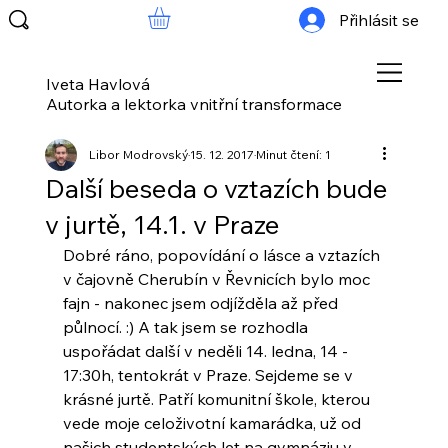
Přihlásit se
Iveta Havlová
Autorka a lektorka vnitřní transformace
Libor Modrovský
15. 12. 2017
Minut čtení: 1
Další beseda o vztazích bude
v jurtě, 14.1. v Praze
Dobré ráno, popovídání o lásce a vztazích 
v čajovně Cherubín v Řevnicích bylo moc 
fajn - nakonec jsem odjížděla až před 
půlnocí. :) A tak jsem se rozhodla 
uspořádat další v neděli 14. ledna, 14 - 
17:30h, tentokrát v Praze. Sejdeme se v 
krásné jurtě. Patří komunitní škole, kterou 
vede moje celoživotní kamarádka, už od 
našich studentských let na gymnáziu v 