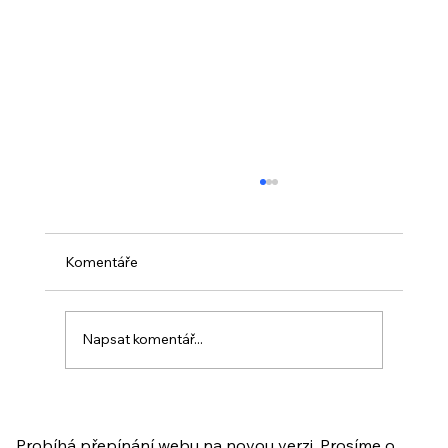
Komentáře
Napsat komentář...
PO VELIKONOCÍCH + Nahrávka
ukázkové lekce
Probíhá přepínání webu na novou verzi. Prosíme o