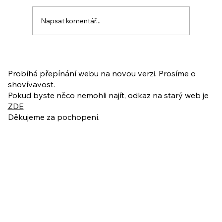
Napsat komentář...
PO VELIKONOCÍCH + Nahrávka
ukázkové lekce
Probíhá přepínání webu na novou verzi. Prosíme o
shovívavost.
Pokud byste něco nemohli najít, odkaz na starý web je
ZDE
Děkujeme za pochopení.