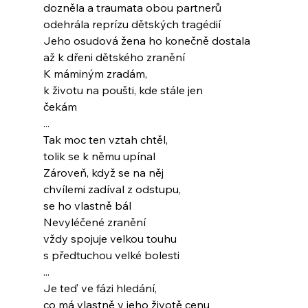
dozněla a traumata obou partnerů
odehrála reprízu dětských tragédií
Jeho osudová žena ho konečně dostala
až k dřeni dětského zranění
K máminým zradám,
k životu na poušti, kde stále jen
čekám
...
Tak moc ten vztah chtěl,
tolik se k němu upínal
Zároveň, když se na něj
chvílemi zadíval z odstupu,
se ho vlastně bál
Nevyléčené zranění
vždy spojuje velkou touhu
s předtuchou velké bolesti
...
Je teď ve fázi hledání,
co má vlastně v jeho životě cenu