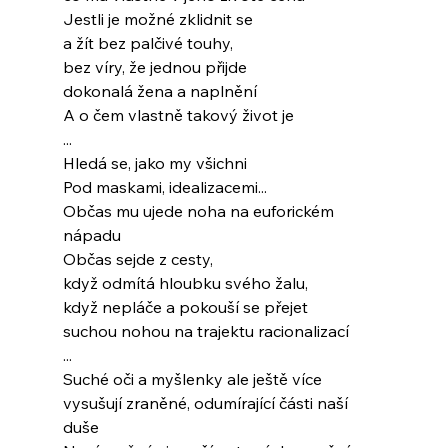
Jestli je možné zklidnit se
a žít bez palčivé touhy,
bez víry, že jednou přijde
dokonalá žena a naplnění
A o čem vlastně takový život je
...
Hledá se, jako my všichni
Pod maskami, idealizacemi...
Občas mu ujede noha na euforickém 
nápadu
Občas sejde z cesty,
když odmítá hloubku svého žalu,
když nepláče a pokouší se přejet
suchou nohou na trajektu racionalizací
...
Suché oči a myšlenky ale ještě více
vysušují zraněné, odumírající části naší 
duše