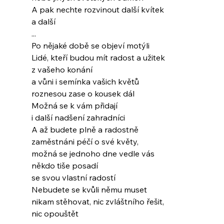
A pak nechte rozvinout další kvítek
a další
...
Po nějaké době se objeví motýli
Lidé, kteří budou mít radost a užitek
z vašeho konání
a vůni i semínka vašich květů
roznesou zase o kousek dál
Možná se k vám přidají
i další nadšení zahradníci
A až budete plně a radostně
zaměstnáni péčí o své květy,
možná se jednoho dne vedle vás
někdo tiše posadí
se svou vlastní radostí
Nebudete se kvůli němu muset
nikam stěhovat, nic zvláštního řešit,
nic opouštět