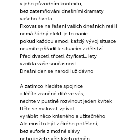
v jeho původním kontextu,
bez zatemňování dnešními dramaty
vašeho života
Fixovat se na řešení vašich dnešních reálií
nemá žádný efekt, je to nanic,
pokud každou emoci, každý vývoj situace
neumíte přiřadit k situacím z dětství
Před dvaceti, třiceti, čtyřiceti... lety
vznikla vaše současnost
Dnešní den se narodil už dávno
...
A zatímco hledáte spojnice
a léčíte zraněné dítě ve vás,
nechte v pustině rozvinout jeden kvítek
Učte se malovat, zpívat,
vyrábět něco krásného a užitečného
Ale musí to být z čirého potěšení,
bez euforie z možné slávy
nebo jiných světských odměn