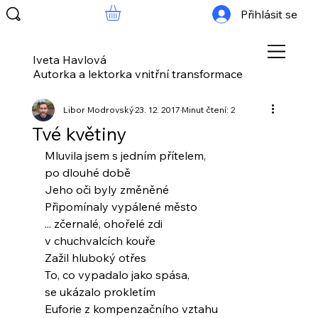
Přihlásit se
Iveta Havlová
Autorka a lektorka vnitřní transformace
Libor Modrovský
23. 12. 2017
Minut čtení: 2
Tvé květiny
Mluvila jsem s jedním přítelem,
po dlouhé době
Jeho oči byly změněné
Připomínaly vypálené město
... zčernalé, ohořelé zdi
v chuchvalcích kouře
Zažil hluboký otřes
To, co vypadalo jako spása,
se ukázalo prokletím
Euforie z kompenzačního vztahu