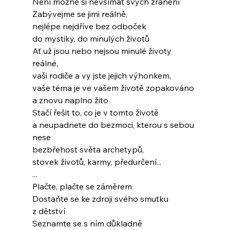
Není možné si nevšímat svých zranění
Zabývejme se jimi reálně,
nejlépe nejdříve bez odboček
do mystiky, do minulých životů
Ať už jsou nebo nejsou minulé životy 
reálné,
vaši rodiče a vy jste jejich výhonkem,
vaše téma je ve vašem životě zopakováno
a znovu naplno žito
Stačí řešit to, co je v tomto životě
a neupadnete do bezmoci, kterou s sebou 
nese
bezbřehost světa archetypů,
stovek životů, karmy, předurčení...
...
Plačte, plačte se záměrem
Dostaňte se ke zdroji svého smutku
z dětství
Seznamte se s ním důkladně