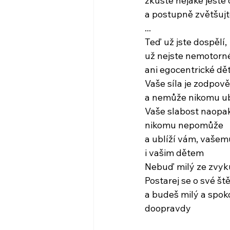
zkuste nějaké ještě
a postupně zvětšuj
...
Teď už jste dospělí,
už nejste nemotorn
ani egocentrické dět
Vaše síla je zodpov
a nemůže nikomu ub
Vaše slabost naopa
nikomu nepomůže
a ublíží vám, vaše
i vašim dětem
Nebuď milý ze zvyk
Postarej se o své ště
a budeš milý a spok
doopravdy