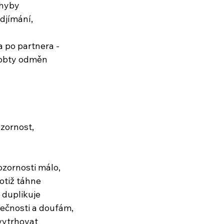
ohyby
djímání,
a po partnera -
robty odměn
zornost,
zornosti málo,
totiž táhne
e duplikuje
ečnosti a doufám,
vytrhovat