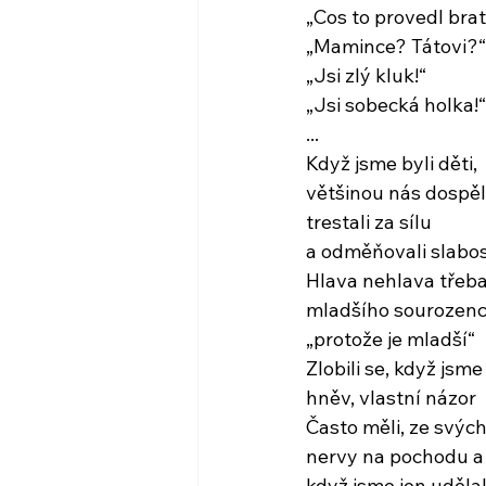
„Cos to provedl brat
„Mamince? Tátovi?“
„Jsi zlý kluk!“
„Jsi sobecká holka!“
...
Když jsme byli děti,
většinou nás dospěl
trestali za sílu
a odměňovali slabo
Hlava nehlava třeba
mladšího sourozenc
„protože je mladší“
Zlobili se, když jsme
hněv, vlastní názor
Často měli, ze svýc
nervy na pochodu a 
když jsme jen uděla