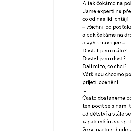
A tak čekáme na p
Jsme experti na pře
co od nás lidi chtějí
– všichni, od pošťák
a pak čekáme na d
a vyhodnocujeme
Dostal jsem málo?
Dostal jsem dost?
Dali mi to, co chci?
Většinou chceme po
přijetí, ocenění
...
Často dostaneme po
ten pocit se s námi 
od dětství a stále s
A pak mlčím ve spol
že se partner bude 