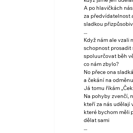
A po hlavičkách nás 
za předvídatelnost 
sladkou přizpůsobiv
...
Když nám ale vzali na
schopnost prosadit 
spoluurčovat běh vě
co nám zbylo?
No přece ona sladká
a čekání na odměn
Já tomu říkám „Ček
Na pohyby zvenčí, n
kteří za nás udělají 
které bychom měli 
dělat sami
...