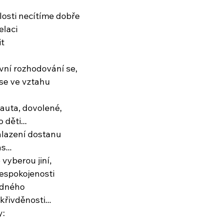
losti necítíme dobře
elaci
t
ivní rozhodování se,
se ve vztahu
auta, dovolené,
 děti...
ohlazení dostanu
...
vyberou jiní,
espokojenosti
udného
křivděnosti...
y: