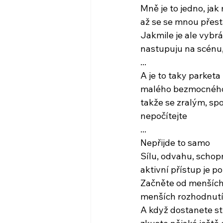
Mně je to jedno, jak 
až se se mnou přest
Jakmile je ale vybr
nastupuju na scénu,
...
A je to taky parketa
malého bezmocného
takže se zralým, s
nepočítejte
...
Nepřijde to samo
Sílu, odvahu, schop
aktivní přístup je p
Začněte od menších
menších rozhodnut
A když dostanete st