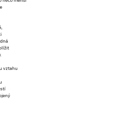
 o něco menší
te
é,
i
ědná
lížit
k
mu vztahu
u
stí
ojený