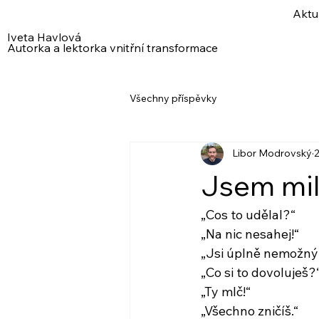
Aktu
Iveta Havlová
Autorka a lektorka vnitřní transformace
Všechny příspěvky
Libor Modrovský
2
Jsem mil
„Cos to udělal?“
„Na nic nesahej!“
„Jsi úplně nemožný
„Co si to dovoluješ?
„Ty mlč!“
„Všechno zničíš.“