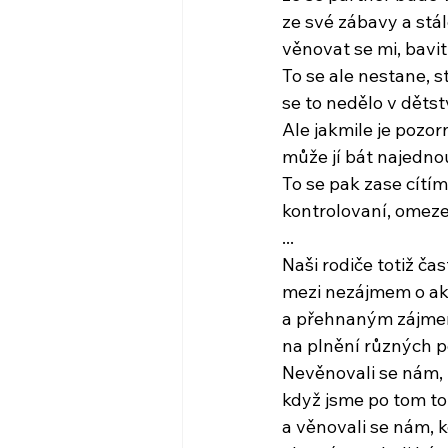
ze své zábavy a stál
věnovat se mi, bavi
To se ale nestane, s
se to nedělo v dětstv
Ale jakmile je pozor
může jí bát najednou
To se pak zase cítíme
kontrolovaní, omeze
...
Naši rodiče totiž čas
mezi nezájmem o akt
a přehnaným zájme
na plnění různých 
Nevěnovali se nám,
když jsme po tom tou
a věnovali se nám, k