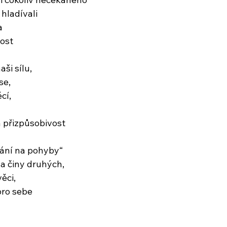
hladívali
a
ost
ši sílu,
se,
cí,
 přizpůsobivost
u
ání na pohyby“
a činy druhých,
věci,
pro sebe