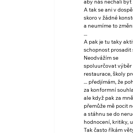
aby nás nechali být
A tak se ani v dospě
skoro v žádné konst
a neumíme to změni
...
A pak je tu taky akt
schopnost prosadit 
Neodvážím se
spoluurčovat výběr 
restaurace, školy pro
... předjímám, že p
za konformní souhlas
ale když pak za mně 
přemůže mě pocit n
a stáhnu se do ner
hodnocení, kritiky, u
Tak často říkám vět