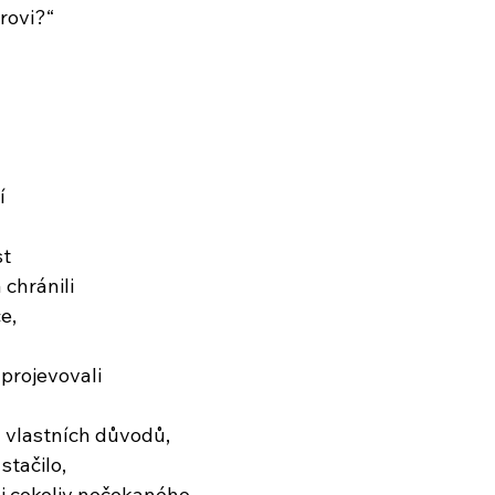
rovi?“
í
st
 chránili
e,
 projevovali
h vlastních důvodů,
stačilo,
li cokoliv nečekaného