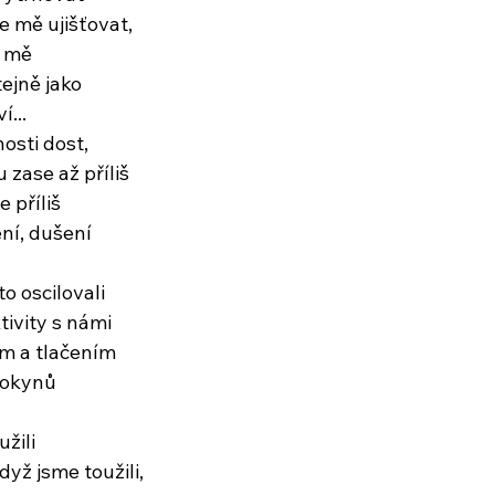
e mě ujišťovat,
t mě
tejně jako
í...
nosti dost,
 zase až příliš
 příliš
ní, dušení
to oscilovali
ivity s námi
m a tlačením
pokynů
žili
dyž jsme toužili,