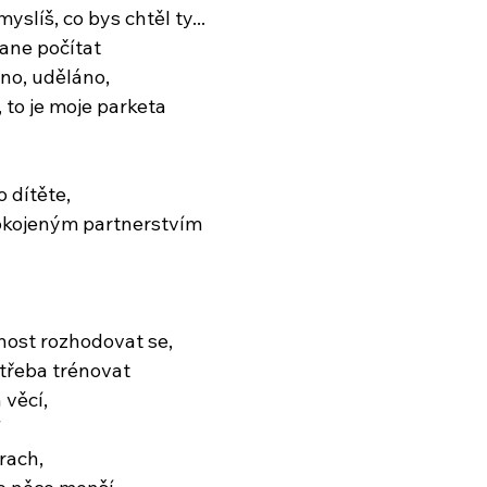
myslíš, co bys chtěl ty...
ane počítat
áno, uděláno,
 to je moje parketa
 dítěte,
pokojeným partnerstvím
nost rozhodovat se,
otřeba trénovat
 věcí,
í
rach,