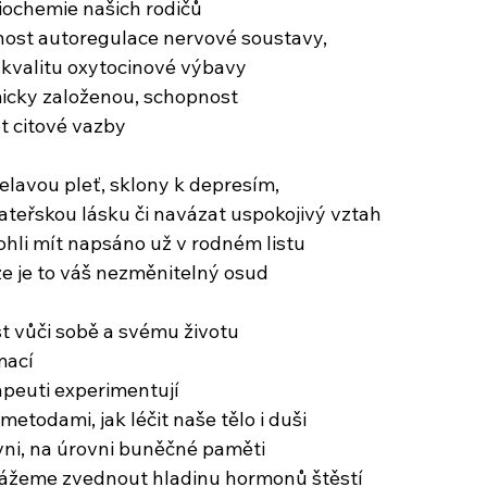
biochemie našich rodičů
nost autoregulace nervové soustavy,
o kvalitu oxytocinové výbavy
micky založenou, schopnost
et citové vazby
elavou pleť, sklony k depresím,
ateřskou lásku či navázat uspokojivý vztah
 mohli mít napsáno už v rodném listu
e je to váš nezměnitelný osud
vůči sobě a svému životu
mací
rapeuti experimentují
metodami, jak léčit naše tělo i duši
ni, na úrovni buněčné paměti
okážeme zvednout hladinu hormonů štěstí