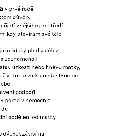
ěží v prvé řadě
ktem důvěry,
řijetí vnějšího prostředí
, kdy otevírám své tělo
jako lidský plod v děloze
la zaznamenali
 stav úzkosti nebo hněvu matky,
 k životu do vínku nedostaneme
sebe
tavení podpoří
 porod v nemocnici,
rdu
dní oddělení od matky
 dýchat závisí na