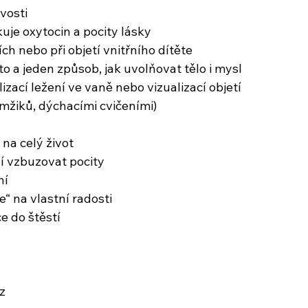
vosti
uje oxytocin a pocity lásky
ch nebo při objetí vnitřního dítěte
o a jeden způsob, jak uvolňovat tělo i mysl
lizací ležení ve vaně nebo vizualizací objetí
mžiků, dýchacími cvičeními)
 na celý život
í vzbuzovat pocity
ní
e“ na vlastní radosti
e do štěstí
z