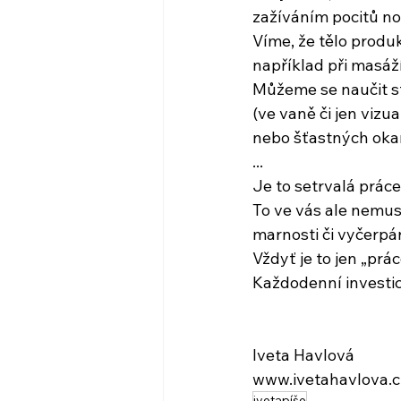
zažíváním pocitů no
Víme, že tělo produk
například při masáží
Můžeme se naučit st
(ve vaně či jen vizua
nebo šťastných oka
...
Je to setrvalá práce
To ve vás ale nemus
marnosti či vyčerpá
Vždyť je to jen „prác
Každodenní investic
Iveta Havlová
www.ivetahavlova.c
ivetapíše