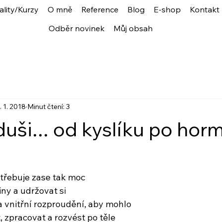
ality/Kurzy
O mně
Reference
Blog
E-shop
Kontakt
Odběr novinek
Můj obsah
. 1. 2018
Minut čtení: 3
duši... od kyslíku po ho
třebuje zase tak moc
iny a udržovat si
a vnitřní rozproudění, aby mohlo
, zpracovat a rozvést po těle