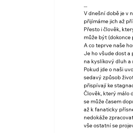
...
V dnešní době je v n
přijímáme jich až pří
Přesto i člověk, kte
může být (dokonce p
A co teprve naše ho
Je ho všude dost a 
na kyslíkový dluh a 
Pokud jde o naši uv
sedavý způsob život
přispívají ke stagna
Člověk, který málo 
se může časem dop
až k fanaticky přísn
nedokáže zpracovat
vše ostatní se proje