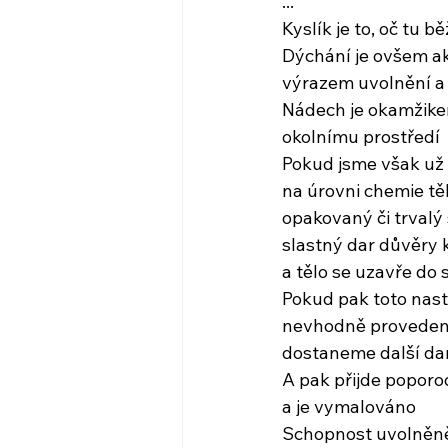
...
Kyslík je to, oč tu b
Dýchání je ovšem a
výrazem uvolnění a p
Nádech je okamžikem
okolnímu prostředí
Pokud jsme však už 
na úrovni chemie tě
opakovaný či trvalý
slastný dar důvěry
a tělo se uzavře do 
Pokud pak toto nas
nevhodně provedený
dostaneme další da
A pak přijde poporo
a je vymalováno
Schopnost uvolněně