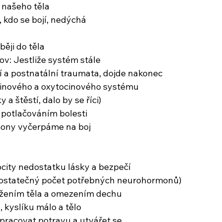
 našeho těla
 kdo se bojí, nedýchá
ěji do těla
ov: Jestliže systém stále
ní a postnatální traumata, dojde nakonec
ninového a oxytocinového systému
 a štěstí, dalo by se říci)
 potlačováním bolesti
mony vyčerpáme na boj
ocity nedostatku lásky a bezpečí
ostatečný počet potřebných neurohormonů)
ažením těla a omezením dechu
 kyslíku málo a tělo
pracovat potravu a utvářet se