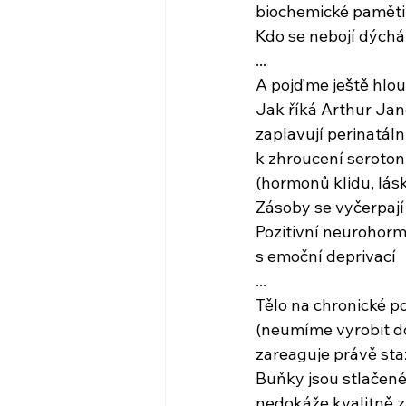
biochemické paměti
Kdo se nebojí dýchá,
...
A pojďme ještě hloub
Jak říká Arthur Jan
zaplavují perinatál
k zhroucení seroto
(hormonů klidu, lásky
Zásoby se vyčerpají
Pozitivní neurohor
s emoční deprivací
...
Tělo na chronické p
(neumíme vyrobit d
zareaguje právě st
Buňky jsou stlačené,
nedokáže kvalitně z