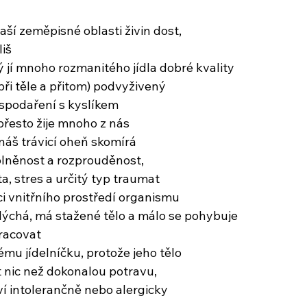
aší zeměpisné oblasti živin dost,
liš
rý jí mnoho rozmanitého jídla dobré kvality
ři těle a přitom) podvyživený
spodaření s kyslíkem
přesto žije mnoho z nás
náš trávicí oheň skomírá
olněnost a rozprouděnost,
a, stres a určitý typ traumat
ci vnitřního prostředí organismu
dýchá, má stažené tělo a málo se pohybuje
racovat
ému jídelníčku, protože jeho tělo
 nic než dokonalou potravu,
ví intolerančně nebo alergicky