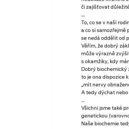
či zajišťovat důleži
...
To, co se v naší rod
a co si samozřejmě 
se nedá oddělit od 
Věřím, že dobrý zákl
může výrazně zvýšit
s okamžiky, kdy má
Dobrý biochemický z
to je ona dispozice
„mít nervy obnažen
A tedy dýchat nebo
...
Všichni jsme také p
genetickou (varovno
Naše biochemie ted