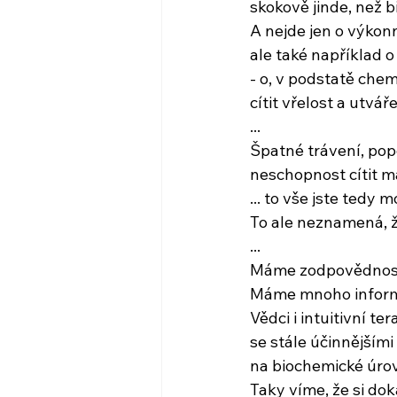
skokově jinde, než 
A nejde jen o výkon
ale také například 
- o, v podstatě che
cítit vřelost a utvář
...
Špatné trávení, pop
neschopnost cítit m
... to vše jste tedy
To ale neznamená, ž
...
Máme zodpovědnost 
Máme mnoho infor
Vědci i intuitivní te
se stále účinnějšími 
na biochemické úrov
Taky víme, že si d