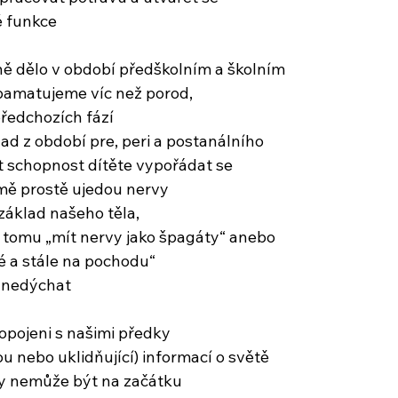
té funkce
ině dělo v období předškolním a školním
pamatujeme víc než porod,
předchozích fází
ad z období pre, peri a postanálního
 schopnost dítěte vypořádat se
mě prostě ujedou nervy
áklad našeho těla,
 k tomu „mít nervy jako špagáty“ anebo
é a stále na pochodu“
 nedýchat
ropojeni s našimi předky
u nebo uklidňující) informací o světě
y nemůže být na začátku