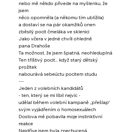
nebo mě někdo přivede na myšlenku, že 
jsem
něco opomněla (a někomu tím ublížila)
a dostaví se na pár okamžiků onen
zběsilý pocit čmeláka ve sklenici
Jako včera v jedné chvíli ohledně
pana Drahoše
Ta možnost, že jsem špatná, neohleduplná
Ten tříštivý pocit... když starý dětský 
prožitek
nabourává sebeúctu pocitem studu
---
Jeden z volebních kandidátů
- ten, který se mi líbil nejvíc -
udělal během volební kampaně „přešlap“
svým vyjádřením o homosexuálech
Doslova mě pobavila moje instinktivní 
reakce
Nejdříve jsem byla znechucená,