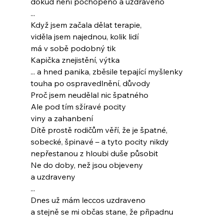
dokud není pochopeno a uzdraveno
...
Když jsem začala dělat terapie,
viděla jsem najednou, kolik lidí
má v sobě podobný tik
Kapička znejistění, výtka
... a hned panika, zběsile tepající myšlenky
touha po ospravedlnění, důvody
Proč jsem neudělal nic špatného
Ale pod tím sžíravé pocity
viny a zahanbení
Dítě prostě rodičům věří, že je špatné,
sobecké, špinavé – a tyto pocity nikdy
nepřestanou z hloubi duše působit
Ne do doby, než jsou objeveny
a uzdraveny
...
Dnes už mám leccos uzdraveno
a stejně se mi občas stane, že připadnu