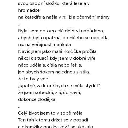
svou osobní složku, která ležela v 
hromádce
na katedře a našla v ní lži a očernění mámy
...
Byla jsem potom celé dětství nabádána,
abych byla opatrná, do ničeho se nepletla,
nic na veřejnosti neříkala
Navíc jsem jako malá holčička prožila
několik situací, kdy jsem v dobré víře
něco udělala, cítila nebo řekla,
jen abych šokem najednou zjistila,
že to byly věci
„špatné, za které bych se měla stydět“,
že jsem sobecká, zlá, špinavá,
dokonce zlodějka
...
Celý život jsem to v sobě měla
Ten tah k tomu držet se v pozadí
a okamžiky paniky, když se ukázalo,