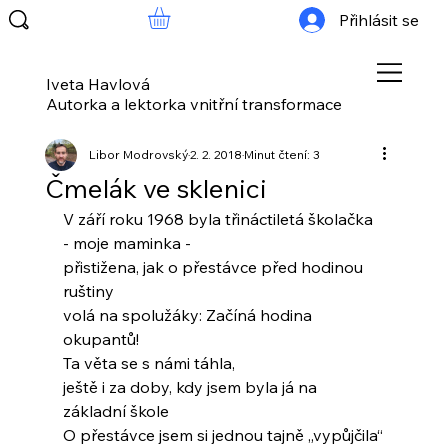
Přihlásit se
Iveta Havlová
Autorka a lektorka vnitřní transformace
Libor Modrovský
2. 2. 2018
Minut čtení: 3
Čmelák ve sklenici
V září roku 1968 byla třináctiletá školačka
- moje maminka -
přistižena, jak o přestávce před hodinou 
ruštiny
volá na spolužáky: Začíná hodina 
okupantů!
Ta věta se s námi táhla,
ještě i za doby, kdy jsem byla já na 
základní škole
O přestávce jsem si jednou tajně „vypůjčila“