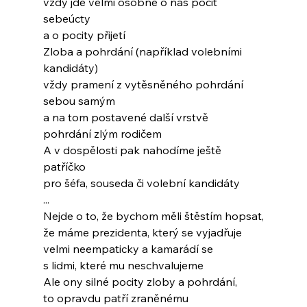
vždy jde velmi osobně o náš pocit 
sebeúcty
a o pocity přijetí
Zloba a pohrdání (například volebními 
kandidáty)
vždy pramení z vytěsněného pohrdání 
sebou samým
a na tom postavené další vrstvě
pohrdání zlým rodičem
A v dospělosti pak nahodíme ještě 
patříčko
pro šéfa, souseda či volební kandidáty
...
Nejde o to, že bychom měli štěstím hopsat,
že máme prezidenta, který se vyjadřuje
velmi neempaticky a kamarádí se
s lidmi, které mu neschvalujeme
Ale ony silné pocity zloby a pohrdání,
to opravdu patří zraněnému