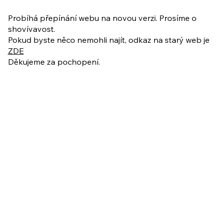
PO VELIKONOCÍCH + Nahrávka
ukázkové lekce
Probíhá přepínání webu na novou verzi. Prosíme o
shovívavost.
Pokud byste něco nemohli najít, odkaz na starý web je
ZDE
Děkujeme za pochopení.