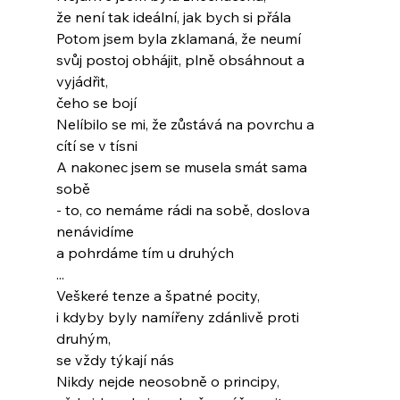
že není tak ideální, jak bych si přála
Potom jsem byla zklamaná, že neumí
svůj postoj obhájit, plně obsáhnout a 
vyjádřit,
čeho se bojí
Nelíbilo se mi, že zůstává na povrchu a
cítí se v tísni
A nakonec jsem se musela smát sama 
sobě
- to, co nemáme rádi na sobě, doslova 
nenávidíme
a pohrdáme tím u druhých
...
Veškeré tenze a špatné pocity,
i kdyby byly namířeny zdánlivě proti 
druhým,
se vždy týkají nás
Nikdy nejde neosobně o principy,