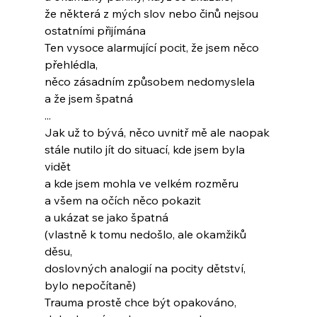
že některá z mých slov nebo činů nejsou
ostatními přijímána
Ten vysoce alarmující pocit, že jsem něco
přehlédla,
něco zásadním způsobem nedomyslela
a že jsem špatná
...
Jak už to bývá, něco uvnitř mě ale naopak
stále nutilo jít do situací, kde jsem byla 
vidět
a kde jsem mohla ve velkém rozměru
a všem na očích něco pokazit
a ukázat se jako špatná
(vlastně k tomu nedošlo, ale okamžiků 
děsu,
doslovných analogií na pocity dětství,
bylo nepočítaně)
Trauma prostě chce být opakováno,