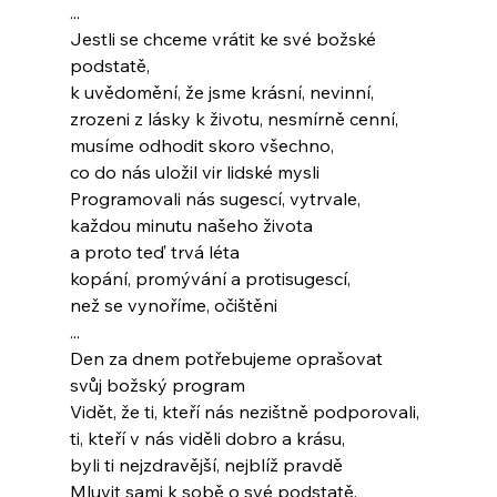
...
Jestli se chceme vrátit ke své božské 
podstatě,
k uvědomění, že jsme krásní, nevinní,
zrozeni z lásky k životu, nesmírně cenní,
musíme odhodit skoro všechno,
co do nás uložil vir lidské mysli
Programovali nás sugescí, vytrvale,
každou minutu našeho života
a proto teď trvá léta
kopání, promývání a protisugescí,
než se vynoříme, očištěni
...
Den za dnem potřebujeme oprašovat
svůj božský program
Vidět, že ti, kteří nás nezištně podporovali,
ti, kteří v nás viděli dobro a krásu,
byli ti nejzdravější, nejblíž pravdě
Mluvit sami k sobě o své podstatě,