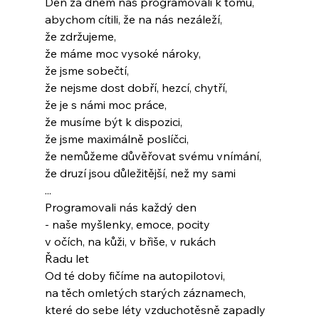
Den za dnem nás programovali k tomu,
abychom cítili, že na nás nezáleží,
že zdržujeme,
že máme moc vysoké nároky,
že jsme sobečtí,
že nejsme dost dobří, hezcí, chytří,
že je s námi moc práce,
že musíme být k dispozici,
že jsme maximálně poslíčci,
že nemůžeme důvěřovat svému vnímání,
že druzí jsou důležitější, než my sami
...
Programovali nás každý den
- naše myšlenky, emoce, pocity
v očích, na kůži, v břiše, v rukách
Řadu let
Od té doby fičíme na autopilotovi,
na těch omletých starých záznamech,
které do sebe léty vzduchotěsně zapadly