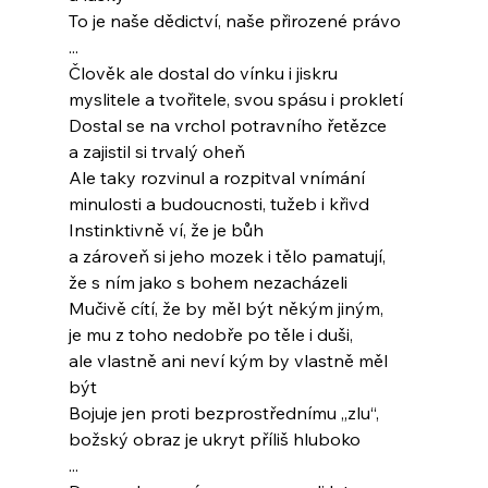
To je naše dědictví, naše přirozené právo
...
Člověk ale dostal do vínku i jiskru
myslitele a tvořitele, svou spásu i prokletí
Dostal se na vrchol potravního řetězce
a zajistil si trvalý oheň
Ale taky rozvinul a rozpitval vnímání
minulosti a budoucnosti, tužeb i křivd
Instinktivně ví, že je bůh
a zároveň si jeho mozek i tělo pamatují,
že s ním jako s bohem nezacházeli
Mučivě cítí, že by měl být někým jiným,
je mu z toho nedobře po těle i duši,
ale vlastně ani neví kým by vlastně měl 
být
Bojuje jen proti bezprostřednímu „zlu“,
božský obraz je ukryt příliš hluboko
...