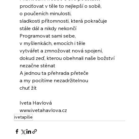
prociťovat v těle to nejlepší o sobě,
o poučeních minulosti,
sladkosti přítomnosti, která pokračuje
stále dál a nikdy nekončí
Programovat sami sebe,
v myšlenkách, emocích i těle
vytvářet a zmnožovat nová spojení,
dokud zeď, kterou obehnali naše božství
nezačne sténat
A jednou ta přehrada přeteče
a my pocítíme nezadržitelnou
chuť žít
Iveta Havlová
www.ivetahavlova.cz
ivetapíše