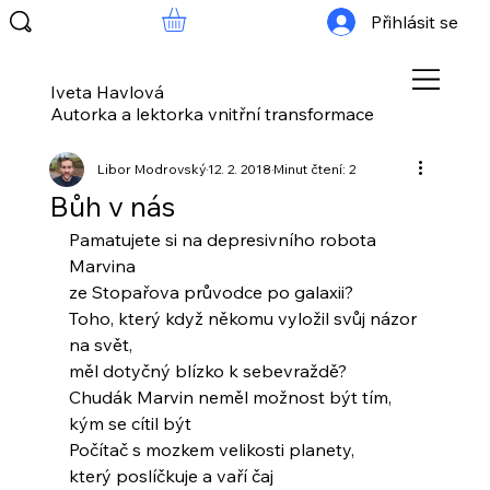
Přihlásit se
Iveta Havlová
Autorka a lektorka vnitřní transformace
Libor Modrovský
12. 2. 2018
Minut čtení: 2
Bůh v nás
Pamatujete si na depresivního robota 
Marvina
ze Stopařova průvodce po galaxii?
Toho, který když někomu vyložil svůj názor 
na svět,
měl dotyčný blízko k sebevraždě?
Chudák Marvin neměl možnost být tím,
kým se cítil být
Počítač s mozkem velikosti planety,
který poslíčkuje a vaří čaj