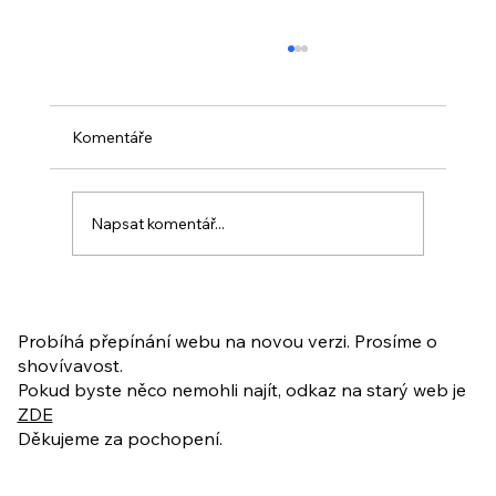
Komentáře
Napsat komentář...
PO VELIKONOCÍCH + Nahrávka
ukázkové lekce
Probíhá přepínání webu na novou verzi. Prosíme o
shovívavost.
Pokud byste něco nemohli najít, odkaz na starý web je
ZDE
Děkujeme za pochopení.