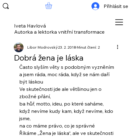
Přihlásit se
Iveta Havlová
Autorka a lektorka vnitřní transformace
Libor Modrovský
23. 2. 2018
Minut čtení: 2
Dobrá žena je láska
Často slyším věty s podobným vyzněním
a jsem ráda, moc ráda, když se nám daří 
být láskou
Ve skutečnosti jde ale většinou jen o 
zbožné přání,
ba hůř, motto, ideu, po které saháme,
když nevíme kudy kam, když nevíme, kdo 
jsme,
na co máme právo, co je správné
Říkáme „Žena je láska“, ale ve skutečnosti