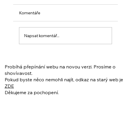
Komentáře
Napsat komentář...
PO VELIKONOCÍCH + Nahrávka
ukázkové lekce
Probíhá přepínání webu na novou verzi. Prosíme o
shovívavost.
Pokud byste něco nemohli najít, odkaz na starý web je
ZDE
Děkujeme za pochopení.