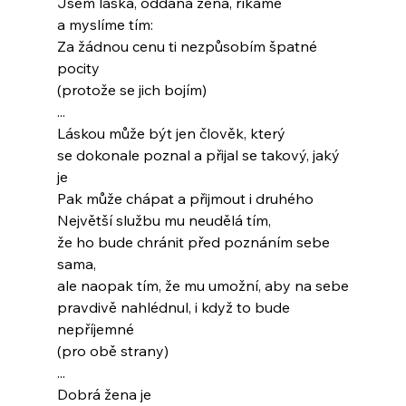
Jsem láska, oddaná žena, říkáme
a myslíme tím:
Za žádnou cenu ti nezpůsobím špatné 
pocity
(protože se jich bojím)
...
Láskou může být jen člověk, který
se dokonale poznal a přijal se takový, jaký 
je
Pak může chápat a přijmout i druhého
Největší službu mu neudělá tím,
že ho bude chránit před poznáním sebe 
sama,
ale naopak tím, že mu umožní, aby na sebe
pravdivě nahlédnul, i když to bude 
nepříjemné
(pro obě strany)
...
Dobrá žena je