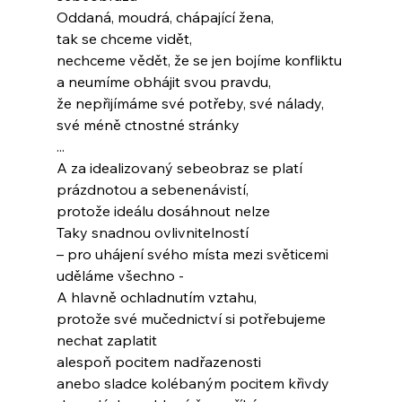
Oddaná, moudrá, chápající žena,
tak se chceme vidět,
nechceme vědět, že se jen bojíme konfliktu
a neumíme obhájit svou pravdu,
že nepřijímáme své potřeby, své nálady,
své méně ctnostné stránky
...
A za idealizovaný sebeobraz se platí
prázdnotou a sebenenávistí,
protože ideálu dosáhnout nelze
Taky snadnou ovlivnitelností
– pro uhájení svého místa mezi světicemi
uděláme všechno -
A hlavně ochladnutím vztahu,
protože své mučednictví si potřebujeme
nechat zaplatit
alespoň pocitem nadřazenosti
anebo sladce kolébaným pocitem křivdy