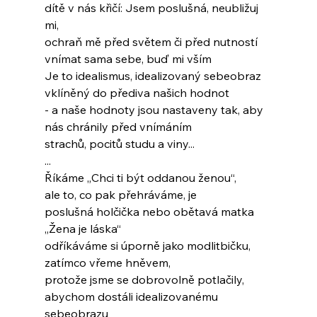
dítě v nás křičí: Jsem poslušná, neubližuj 
mi,
ochraň mě před světem či před nutností
vnímat sama sebe, buď mi vším
Je to idealismus, idealizovaný sebeobraz
vklíněný do přediva našich hodnot
- a naše hodnoty jsou nastaveny tak, aby
nás chránily před vnímáním
strachů, pocitů studu a viny...
...
Říkáme „Chci ti být oddanou ženou“,
ale to, co pak přehráváme, je
poslušná holčička nebo obětavá matka
„Žena je láska“
odříkáváme si úporně jako modlitbičku,
zatímco vřeme hněvem,
protože jsme se dobrovolně potlačily,
abychom dostáli idealizovanému 
sebeobrazu