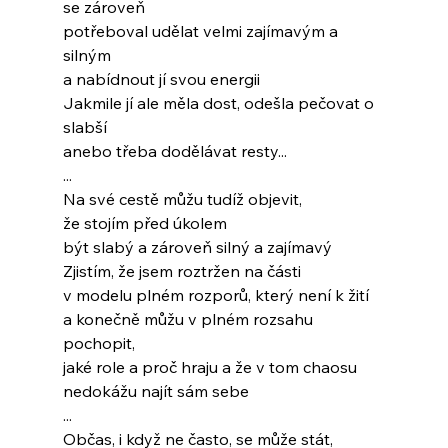
se zároveň
potřeboval udělat velmi zajímavým a 
silným
a nabídnout jí svou energii
Jakmile jí ale měla dost, odešla pečovat o 
slabší
anebo třeba dodělávat resty...
...
Na své cestě můžu tudíž objevit,
že stojím před úkolem
být slabý a zároveň silný a zajímavý
Zjistím, že jsem roztržen na části
v modelu plném rozporů, který není k žití
a konečně můžu v plném rozsahu 
pochopit,
jaké role a proč hraju a že v tom chaosu
nedokážu najít sám sebe
...
Občas, i když ne často, se může stát,