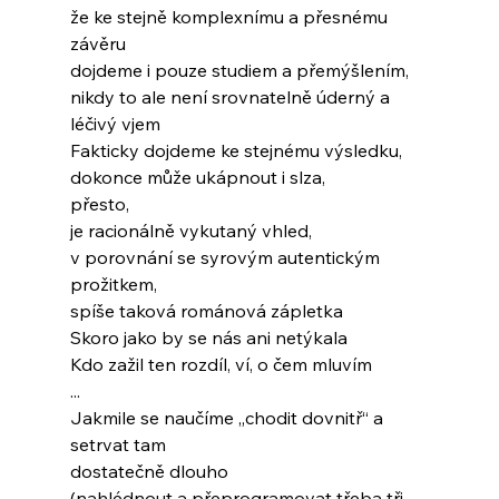
že ke stejně komplexnímu a přesnému 
závěru
dojdeme i pouze studiem a přemýšlením,
nikdy to ale není srovnatelně úderný a 
léčivý vjem
Fakticky dojdeme ke stejnému výsledku,
dokonce může ukápnout i slza,
přesto,
je racionálně vykutaný vhled,
v porovnání se syrovým autentickým 
prožitkem,
spíše taková románová zápletka
Skoro jako by se nás ani netýkala
Kdo zažil ten rozdíl, ví, o čem mluvím
...
Jakmile se naučíme „chodit dovnitř“ a 
setrvat tam
dostatečně dlouho
(nahlédnout a přeprogramovat třeba tři, 