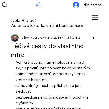
Přihlásit se
Iveta Havlová
Autorka a lektorka vnitřní transformace
Libor Modrovský
18. 3. 2018
Minut čtení: 2
Léčivé cesty do vlastního
nitra
Ach kéž bychom uměli plout na vlnách
svých pocitů, propojovat nové se starým,
vnímat série obrazů, emocí a myšlenek,
které se k nim pojí,
samovolně je nechat přicházet a jen 
sledovat
bez předčasného přerušování logickým 
myšlením,
bez aktivního vzpomínání a dedukcí,