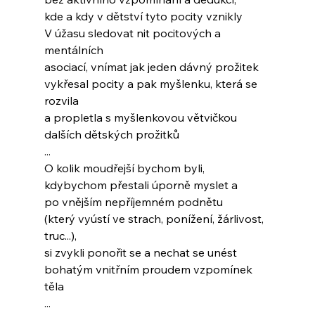
kde a kdy v dětství tyto pocity vznikly
V úžasu sledovat nit pocitových a 
mentálních
asociací, vnímat jak jeden dávný prožitek
vykřesal pocity a pak myšlenku, která se 
rozvila
a propletla s myšlenkovou větvičkou
dalších dětských prožitků
...
O kolik moudřejší bychom byli,
kdybychom přestali úporně myslet a
po vnějším nepříjemném podnětu
(který vyústí ve strach, ponížení, žárlivost, 
truc...),
si zvykli ponořit se a nechat se unést
bohatým vnitřním proudem vzpomínek 
těla
...