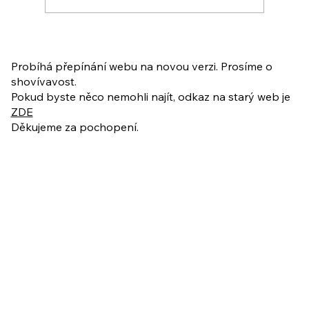
PO VELIKONOCÍCH + Nahrávka
ukázkové lekce
Probíhá přepínání webu na novou verzi. Prosíme o
shovívavost.
Pokud byste něco nemohli najít, odkaz na starý web je
ZDE
Děkujeme za pochopení.