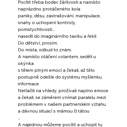
Pocítit třeba bodec žárlivosti a namísto
naprázdno protáčeného kola
paniky, děsu, zastrašování, manipulace,
snahy o uchopení kontroly, 
pomstychtivosti...
nasedli do imaginárního taxíku a řekli:
Do dětství, prosím.
Do místa, odkud to znám.
A namísto otáčení volantem, seděli u 
okýnka
s tělem plným emocí a čekali, až tělo 
postupně odešle do systému myšlenku, 
informace
Netlačili na vhledy, prožívali naplno emoce
a čekali, se záměrem vnímat paralelu mezi
problémem v našem partnerském vztahu
a dávnou situací s mámou či tátou
...
A najednou můžeme pocítit a uchopit tu 