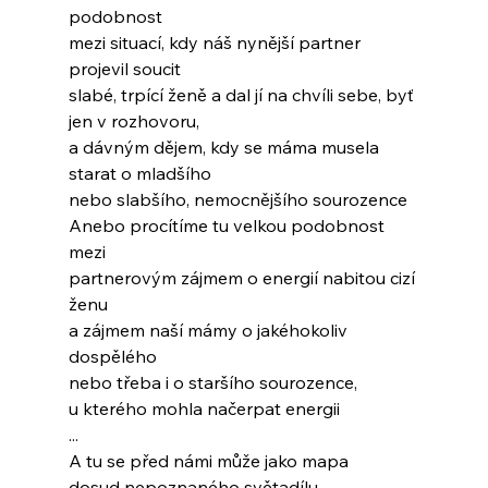
podobnost
mezi situací, kdy náš nynější partner 
projevil soucit
slabé, trpící ženě a dal jí na chvíli sebe, byť 
jen v rozhovoru,
a dávným dějem, kdy se máma musela 
starat o mladšího
nebo slabšího, nemocnějšího sourozence
Anebo procítíme tu velkou podobnost 
mezi
partnerovým zájmem o energií nabitou cizí 
ženu
a zájmem naší mámy o jakéhokoliv 
dospělého
nebo třeba i o staršího sourozence,
u kterého mohla načerpat energii
...
A tu se před námi může jako mapa
dosud nepoznaného světadílu