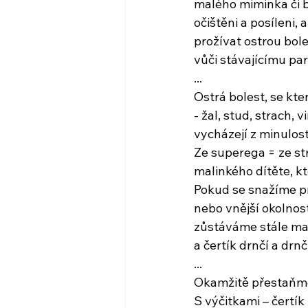
malého miminka či ba
očištěni a posíleni, 
prožívat ostrou bole
vůči stávajícímu pa
...
Ostrá bolest, se kt
- žal, stud, strach, v
vycházejí z minulost
Ze superega = ze str
malinkého dítěte, k
Pokud se snažíme p
nebo vnější okolnost
zůstáváme stále m
a čertík drnčí a drnč
...
Okamžitě přestaňme
S výčitkami – čertík