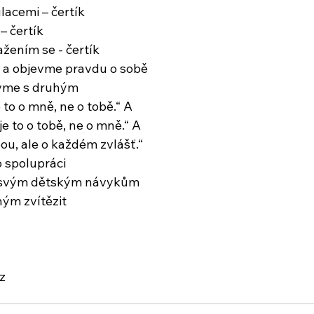
acemi – čertík
– čertík
ažením se - čertík
 a objevme pravdu o sobě
uvme s druhým
 to o mně, ne o tobě.“ A
je to o tobě, ne o mně.“ A
bou, ale o každém zvlášť.“
 spolupráci
e svým dětským návykům
ým zvítězit
z