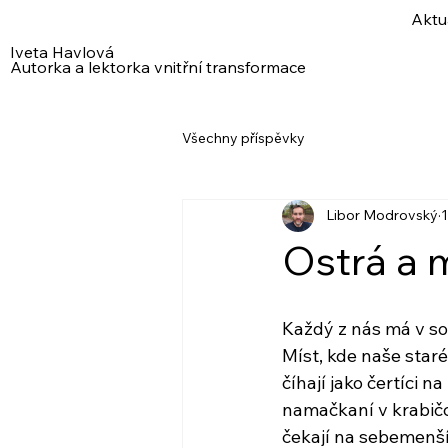
Aktu
Iveta Havlová
Autorka a lektorka vnitřní transformace
Všechny příspěvky
Libor Modrovský
1
Ostrá a 
Každý z nás má v s
Míst, kde naše staré
číhají jako čertíci n
namačkaní v krabič
čekají na sebemenší 