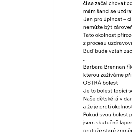
či se začal chovat
mám šanci se uzdra
Jen pro úplnost – c
nemůže být zároveň
Tato okolnost přiro
z procesu uzdravov
Buď bude vztah za
...
Barbara Brennan řík
kterou zažíváme při
OSTRÁ bolest
Je to bolest topící
Naše dětské já v dané
a že je proti okoln
Pokud svou bolest př
jsem skutečně lapen
protože staré zraněn