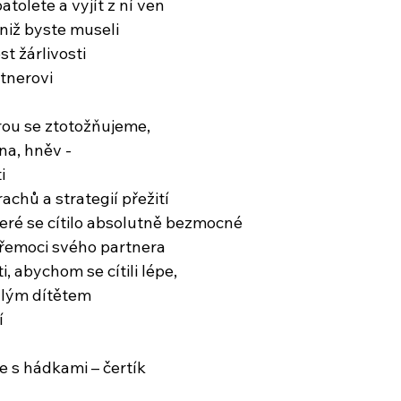
tolete a vyjít z ní ven
aniž byste museli
st žárlivosti
rtnerovi
erou se ztotožňujeme,
ina, hněv -
i
achů a strategií přežití
teré se cítilo absolutně bezmocné
řemoci svého partnera
i, abychom se cítili lépe,
alým dítětem
í
 s hádkami – čertík