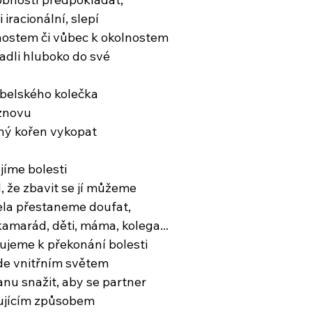
 iracionální, slepí
nostem či vůbec k okolnostem
padli hluboko do své
ábelského kolečka
znovu
ný kořen vykopat
ojíme bolesti
, že zbavit se jí můžeme
ela přestaneme doufat,
kamarád, děti, máma, kolega...
bujeme k překonání bolesti
de vnitřním světem
nu snažit, aby se partner
ňujícím způsobem