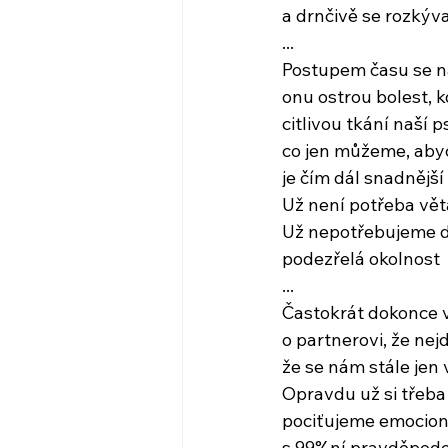
a drnčivě se rozkýva
...
Postupem času se n
onu ostrou bolest, k
citlivou tkání naší 
co jen můžeme, abyc
je čím dál snadnější
Už není potřeba vět
Už nepotřebujeme d
podezřelá okolnost
...
Častokrát dokonce v
o partnerovi, že nej
že se nám stále jen 
Opravdu už si třeba
pociťujeme emocioná
s 99%ní pravděpodo