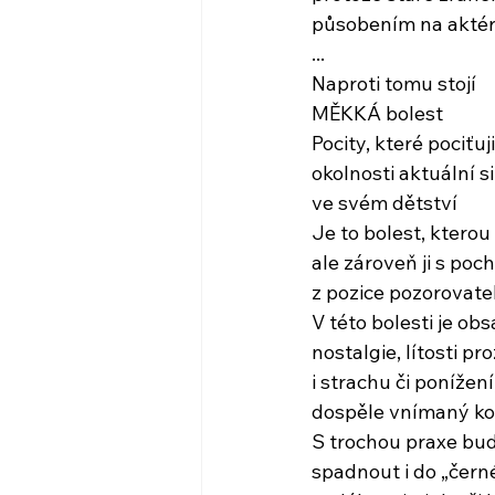
působením na akté
...
Naproti tomu stojí
MĚKKÁ bolest
Pocity, které pociťu
okolnosti aktuální 
ve svém dětství
Je to bolest, kterou 
ale zároveň ji s po
z pozice pozorovate
V této bolesti je 
nostalgie, lítosti p
i strachu či ponížení
dospěle vnímaný ko
S trochou praxe bud
spadnout i do „černé