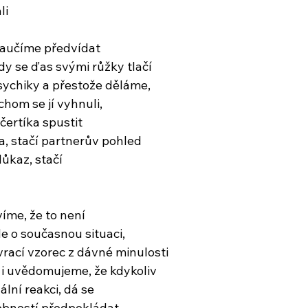
li
aučíme předvídat
dy se ďas svými růžky tlačí
psychiky a přestože děláme,
hom se jí vyhnuli,
 čertíka spustit
a, stačí partnerův pohled
ůkaz, stačí
íme, že to není
de o současnou situaci,
vrací vzorec z dávné minulosti
 i uvědomujeme, že kdykoliv
lní reakci, dá se
bností předpokládat,