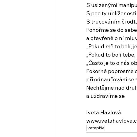
S uslzenými manipul
S pocity ublíženosti 
S trucováním či odt
Ponořme se do sebe
a otevřeně o ní ml
„Pokud mě to bolí, je
„Pokud to bolí tebe, 
„Často je to o nás o
Pokorně poprosme o
při odnaučování s
Nechtějme nad druh
a uzdravíme se
Iveta Havlová
www.ivetahavlova.c
ivetapíše