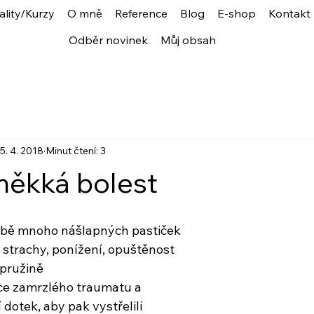
ality/Kurzy
O mně
Reference
Blog
E-shop
Kontakt
Odběr novinek
Můj obsah
5. 4. 2018
Minut čtení: 3
měkká bolest
obě mnoho nášlapných pastiček
 strachy, ponížení, opuštěnost
a pružině
ce zamrzlého traumatu a
dotek, aby pak vystřelili