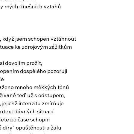
ry mých dnešních vztahů
ji, když jsem schopen vztáhnout
situace ke zdrojovým zážitkům
si dovolím prožít,
chopením dospělého pozoruji
le
obsaženo mnoho měkkých tónů
rožívané teď už s odstupem,
, jejichž intenzitu zmírňuje
ntext dávných situací
ete po čase schopni
 díry“ opuštěnosti a žalu