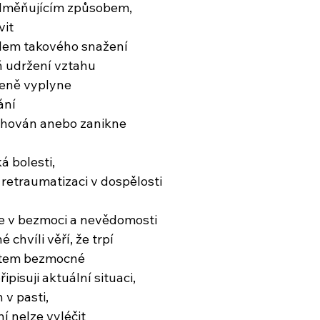
 odměňujícím způsobem,
vit
ílem takového snažení
 udržení vztahu
zeně vyplyne
ání
chován anebo zanikne
á bolesti,
 retraumatizaci v dospělosti
 se v bezmoci a nevědomosti
 chvíli věří, že trpí
ostem bezmocné
ipisuji aktuální situaci,
 v pasti,
í nelze vyléčit