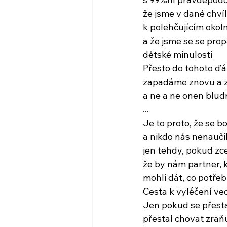
že jsme v dané chvíli
k polehčujícím okol
a že jsme se se pro
dětské minulosti
Přesto do tohoto ď
zapadáme znovu a 
a ne a ne onen blud
...
Je to proto, že se b
a nikdo nás nenaučil
jen tehdy, pokud zc
že by nám partner, 
mohli dát, co potře
Cesta k vyléčení ve
Jen pokud se přesta
přestal chovat zra