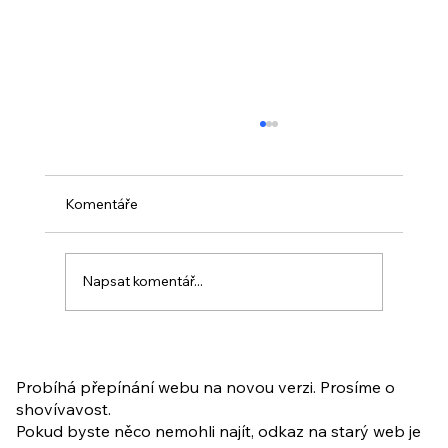
Komentáře
Napsat komentář...
PO VELIKONOCÍCH + Nahrávka
ukázkové lekce
Probíhá přepínání webu na novou verzi. Prosíme o
shovívavost.
Pokud byste něco nemohli najít, odkaz na starý web je