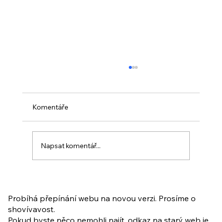
Komentáře
Napsat komentář...
PO VELIKONOCÍCH + Nahrávka
ukázkové lekce
Probíhá přepínání webu na novou verzi. Prosíme o
shovívavost.
Pokud byste něco nemohli najít, odkaz na starý web je