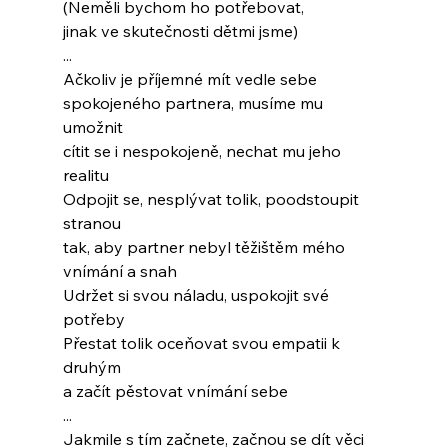
(Neměli bychom ho potřebovat,
jinak ve skutečnosti dětmi jsme)
...
Ačkoliv je příjemné mít vedle sebe
spokojeného partnera, musíme mu 
umožnit
cítit se i nespokojeně, nechat mu jeho 
realitu
Odpojit se, nesplývat tolik, poodstoupit 
stranou
tak, aby partner nebyl těžištěm mého 
vnímání a snah
Udržet si svou náladu, uspokojit své 
potřeby
Přestat tolik oceňovat svou empatii k 
druhým
a začít pěstovat vnímání sebe
...
Jakmile s tím začnete, začnou se dít věci