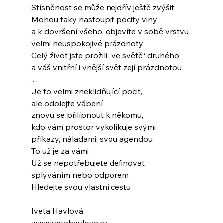
Stísněnost se může nejdřív ještě zvýšit
Mohou taky nastoupit pocity viny
a k dovršení všeho, objevíte v sobě vrstvu
velmi neuspokojivé prázdnoty
Celý život jste prožili „ve světě“ druhého
a váš vnitřní i vnější svět zejí prázdnotou
...
Je to velmi zneklidňující pocit,
ale odolejte vábení
znovu se přilípnout k někomu,
kdo vám prostor vykolíkuje svými
příkazy, náladami, svou agendou
To už je za vámi
Už se nepotřebujete definovat
splýváním nebo odporem
Hledejte svou vlastní cestu
Iveta Havlová
www.ivetahavlova.cz