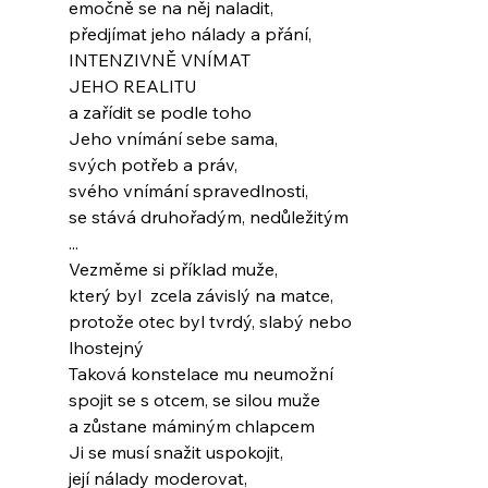
emočně se na něj naladit,
předjímat jeho nálady a přání,
INTENZIVNĚ VNÍMAT
JEHO REALITU
a zařídit se podle toho
Jeho vnímání sebe sama,
svých potřeb a práv,
svého vnímání spravedlnosti,
se stává druhořadým, nedůležitým
...
Vezměme si příklad muže,
který byl  zcela závislý na matce,
protože otec byl tvrdý, slabý nebo 
lhostejný
Taková konstelace mu neumožní
spojit se s otcem, se silou muže
a zůstane máminým chlapcem
Ji se musí snažit uspokojit,
její nálady moderovat,