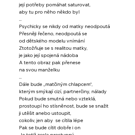
její potřeby pomáhat saturovat,
aby tu pro něho někdo byl
...
Psychicky se nikdy od matky neodpoutá
Přesněji řečeno, neodpoutá se
od dětského modelu vnímání
Ztotožňuje se s realitou matky,
je jako její spojená nádoba
A tento obraz pak přenese
na svou manželku
...
Dále bude „matčiným chlapcem“,
kterým smýkají cizí, partnerčiny, nálady
Pokud bude smutná nebo vzteklá,
prostoupí ho stísněnost, bude se snažit
ji utěšit anebo ustoupit,
cokoliv, jen aby  se cítila lépe
Pak se bude cítit dobře i on
Je totiž zcela prostupný,