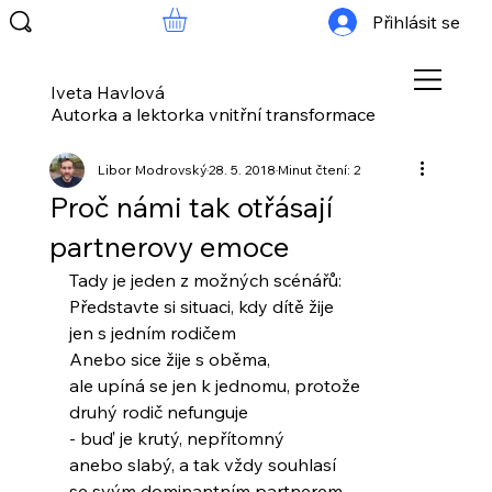
Přihlásit se
Iveta Havlová
Autorka a lektorka vnitřní transformace
Libor Modrovský
28. 5. 2018
Minut čtení: 2
Proč námi tak otřásají
partnerovy emoce
Tady je jeden z možných scénářů:
Představte si situaci, kdy dítě žije
jen s jedním rodičem
Anebo sice žije s oběma,
ale upíná se jen k jednomu, protože
druhý rodič nefunguje
- buď je krutý, nepřítomný
anebo slabý, a tak vždy souhlasí
se svým dominantním partnerem