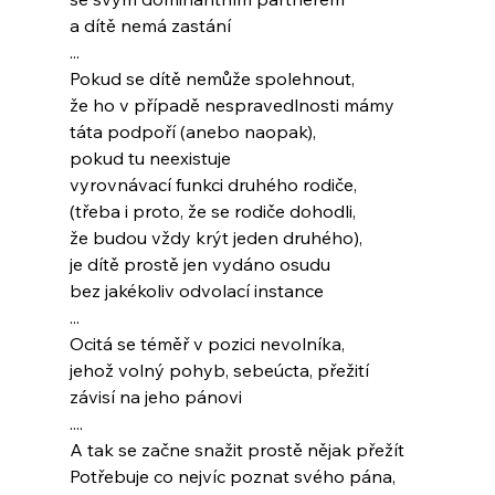
a dítě nemá zastání
...
Pokud se dítě nemůže spolehnout,
že ho v případě nespravedlnosti mámy
táta podpoří (anebo naopak),
pokud tu neexistuje
vyrovnávací funkci druhého rodiče,
(třeba i proto, že se rodiče dohodli,
že budou vždy krýt jeden druhého),
je dítě prostě jen vydáno osudu
bez jakékoliv odvolací instance
...
Ocitá se téměř v pozici nevolníka,
jehož volný pohyb, sebeúcta, přežití
závisí na jeho pánovi
....
A tak se začne snažit prostě nějak přežít
Potřebuje co nejvíc poznat svého pána,