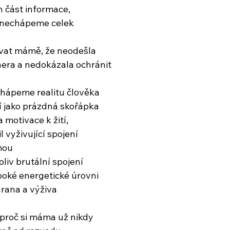
n část informace,
, nechápeme celek
vat mámě, že neodešla
era a nedokázala ochránit
chápeme realitu člověka
í jako prázdná skořápka
 motivace k žití,
l vyživující spojení
mou
liv brutální spojení
oké energetické úrovni
hrana a výživa
roč si máma už nikdy