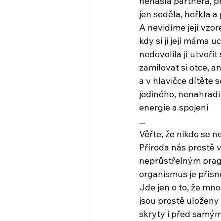
nenašla partnera, p
jen seděla, hořkla a
A nevidíme její vzore
kdy si ji její máma u
nedovolila jí utvořit
zamilovat si otce, a
a v hlavičce dítěte 
jediného, nenahradi
energie a spojení
...
Věřte, že nikdo se n
Příroda nás prostě 
neprůstřelným pra
organismus je přísn
Jde jen o to, že mn
jsou prostě uloženy
skryty i před samým