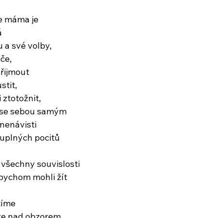
že máma je
á
u a své volby,
če,
řijmout
tit,
ztotožnit,
ní se sebou samým
 nenávisti
uplných pocitů
všechny souvislosti
abychom mohli žít
tíme
že nad obzorem