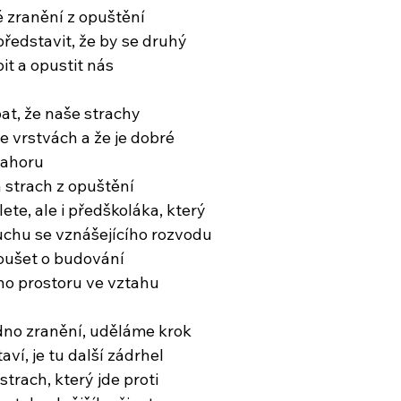
 zranění z opuštění
ředstavit, že by se druhý
it a opustit nás
t, že naše strachy
e vrstvách a že je dobré
nahoru
 strach z opuštění
lete, ale i předškoláka, který
duchu se vznášejícího rozvodu
oušet o budování
o prostoru ve vztahu
dno zranění, uděláme krok
aví, je tu další zádrhel
 strach, který jde proti