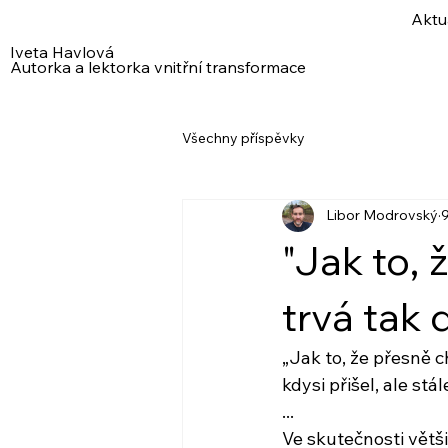
Aktu
Iveta Havlová
Autorka a lektorka vnitřní transformace
Všechny příspěvky
Libor Modrovský
9
"Jak to,
trvá tak 
„Jak to, že přesně 
kdysi přišel, ale st
...
Ve skutečnosti vět