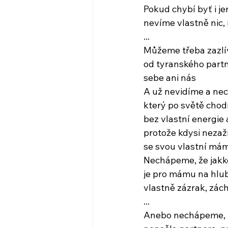
Pokud chybí byť i je
nevíme vlastně nic
...
Můžeme třeba zazlí
od tyranského partn
sebe ani nás
A už nevidíme a ne
který po světě chod
bez vlastní energie a
protože kdysi nezaži
se svou vlastní má
Nechápeme, že jakko
je pro mámu na hlub
vlastně zázrak, zác
...
Anebo nechápeme, p