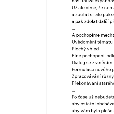
naší touze expandov
Už ale víme, že nemá
a zoufat si, ale pok
a pak zdolat další 
...
A pochopíme mech
Uvědomění tématu
Plochý vhled
Plné pochopení, odk
Dialog se zraněním
Formulace nového 
Zpracovávání různýc
Překonávání staréh
...
Po čase už nebudete
aby ostatní obcháze
aby vám bylo ploše