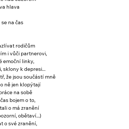
va hlava
 se na čas
zlívat rodičům
ím i vůči partnerovi,
é emoční linky,
i, sklony k depresi...
tř, že jsou součástí mně
 o ně jen klopýtají
práce na sobě
čas bojem o to,
tali o má zranění
ozorní, obětaví...)
t o své zranění,