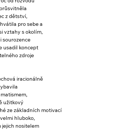
roč od rozvodu
 průsvitněla
c z dětství,
chvátila pro sebe a
 si vztahy s okolím,
ni sourozence
se usadil koncept
telného zdroje
echová iracionálně
vybavila
gmatismem,
ě užitkový
ohé ze základních motivací
 velmi hluboko,
 jejich nositelem