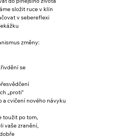
at do plnějšího života
me složit ruce v klín
račovat v sebereflexi
překážku
anismus změny:
řivdění se
přesvědčení
h „proti“
o a cvičení nového návyku
 toužit po tom,
li vaše zranění,
 dobře