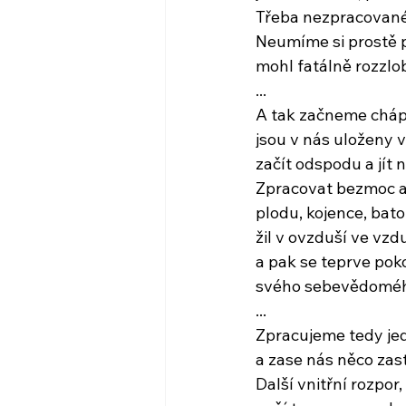
Třeba nezpracované
Neumíme si prostě p
mohl fatálně rozzlob
...
A tak začneme chápa
jsou v nás uloženy v
začít odspodu a jít 
Zpracovat bezmoc a
plodu, kojence, bato
žil v ovzduší ve vz
a pak se teprve pok
svého sebevědoméh
...
Zpracujeme tedy je
a zase nás něco zast
Další vnitřní rozpor,