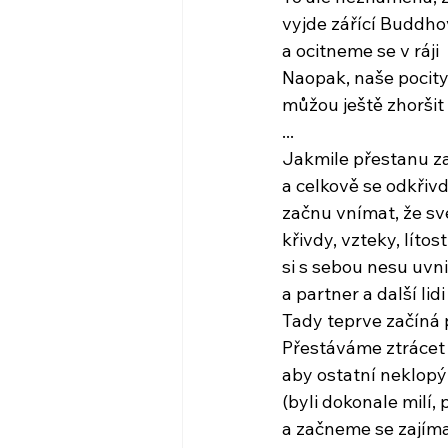
vyjde zářící Buddho
a ocitneme se v ráji
Naopak, naše pocity
můžou ještě zhoršit
...
Jakmile přestanu za
a celkově se odkřivd
začnu vnímat, že sv
křivdy, vzteky, lítost
si s sebou nesu uvni
a partner a další lidi
Tady teprve začíná 
Přestáváme ztrácet 
aby ostatní neklopý
(byli dokonale milí, p
a začneme se zajíma