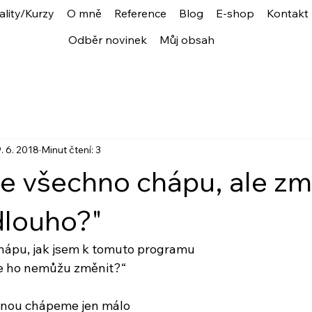
ality/Kurzy
O mně
Reference
Blog
E-shop
Kontakt
Odběr novinek
Můj obsah
. 6. 2018
Minut čtení: 3
 že všechno chápu, ale z
dlouho?"
chápu, jak jsem k tomuto programu
ále ho nemůžu změnit?“
šinou chápeme jen málo