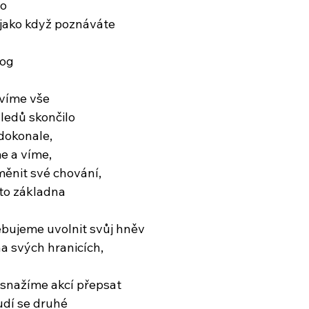
lo
 jako když poznáváte
log
 víme vše
ledů skončilo
dokonale,
me a víme,
měnit své chování,
 to základna
ebujeme uvolnit svůj hněv
a svých hranicích,
e snažíme akcí přepsat
udí se druhé