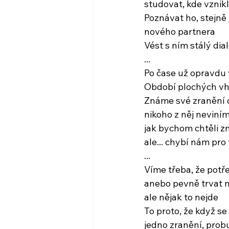
studovat, kde vznik
Poznávat ho, stejně
nového partnera
Vést s ním stálý dia
...
Po čase už opravdu
Období plochých vh
Známe své zranění 
nikoho z něj neviní
jak bychom chtěli z
ale... chybí nám pro
...
Víme třeba, že potř
anebo pevně trvat n
ale nějak to nejde
To proto, že když s
jedno zranění, prob