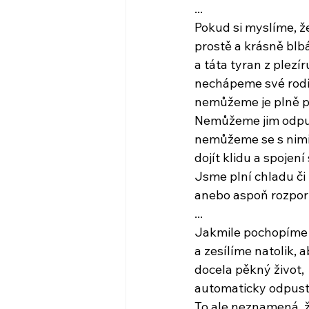
...
Pokud si myslíme, 
prostě a krásně blb
a táta tyran z plezír
nechápeme své rodi
nemůžeme je plně p
Nemůžeme jim odpus
nemůžeme se s nimi 
dojít klidu a spoje
Jsme plní chladu či
anebo aspoň rozpor
...
Jakmile pochopíme 
a zesílíme natolik, 
docela pěkný život,
automaticky odpus
To ale neznamená, 