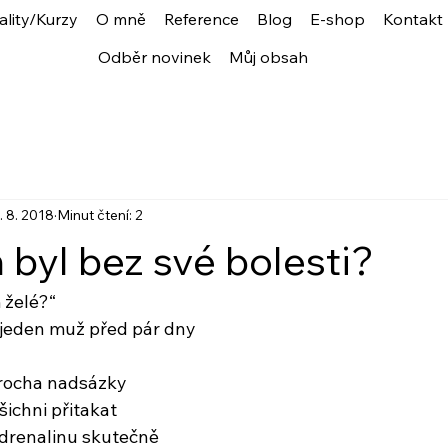
ality/Kurzy
O mně
Reference
Blog
E-shop
Kontakt
Odběr novinek
Můj obsah
. 8. 2018
Minut čtení: 2
 byl bez své bolesti?
 želé?“
 jeden muž před pár dny
trocha nadsázky
ichni přitakat
adrenalinu skutečně