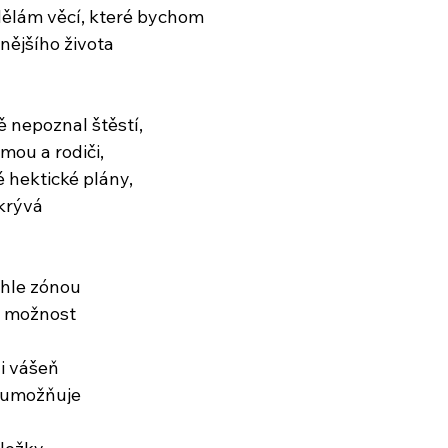
dělám věcí, které bychom
nějšího života
ě nepoznal štěstí,
mou a rodiči,
é hektické plány,
skrývá
uhle zónou
t možnost
a
i vášeň
e umožňuje