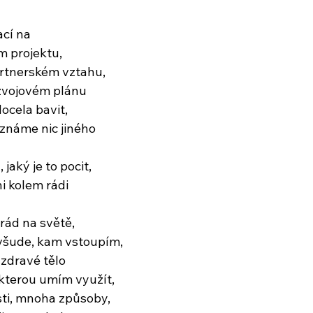
ací na
 projektu,
rtnerském vztahu,
zvojovém plánu
ocela bavit,
neznáme nic jiného
 jaký je to pocit,
i kolem rádi
 rád na světě,
všude, kam vstoupím,
zdravé tělo
 kterou umím využít,
sti, mnoha způsoby,