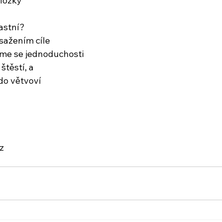
oložky
astní?
sažením cíle
me se jednoduchosti
štěstí, a
do větvoví
z