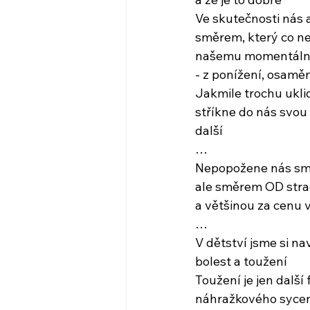
Ve skutečnosti nás a
směrem, který co ne
našemu momentálně
- z ponížení, osam
Jakmile trochu ukli
stříkne do nás svou 
další
…
Nepopožene nás smě
ale směrem OD str
a většinou za cenu v
…
V dětství jsme si na
bolest a toužení
Toužení je jen další
náhražkového syce