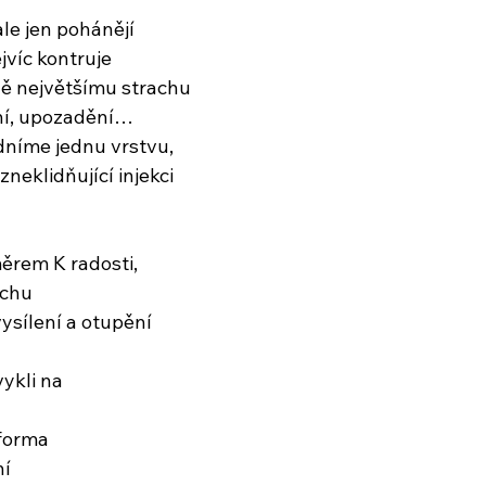
le jen pohánějí
jvíc kontruje
 největšímu strachu
ění, upozadění…
dníme jednu vrstvu,
zneklidňující injekci
rem K radosti,
achu
ysílení a otupění
vykli na
 forma
ní