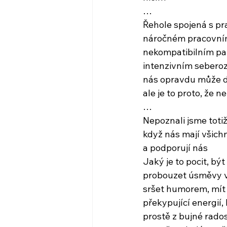
…
Řehole spojená s pr
náročném pracovním
nekompatibilním pa
intenzivním sebero
nás opravdu může d
ale je to proto, že 
…
Nepoznali jsme totiž,
když nás mají všichn
a podporují nás
Jaký je to pocit, být
probouzet úsměvy 
sršet humorem, mít 
překypující energií,
prostě z bujné rado