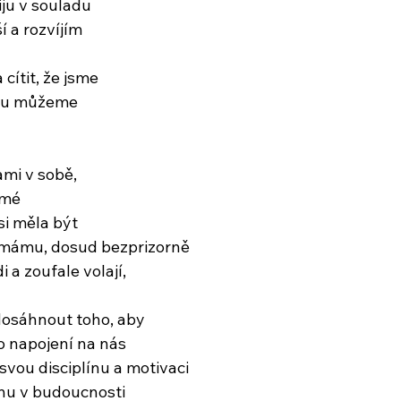
ju v souladu
í a rozvíjím
a cítit, že jsme
olu můžeme
mi v sobě,
amé
si měla být
mámu, dosud bezprizorně
i a zoufale volají,
dosáhnout toho, aby
po napojení na nás
svou disciplínu a motivaci
nu v budoucnosti