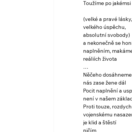
Toužíme po jakémsi 
(velké a pravé lásky
velkého úspěchu,
absolutní svobody)
a nekonečně se hon
naplněním, makáme
reáliích života
…
Něčeho dosáhneme, a
nás zase žene dál
Pocit naplnění a us
není v našem zákla
Proti touze, rozdych
vojenskému nasazení
je klid a štěstí
ničím