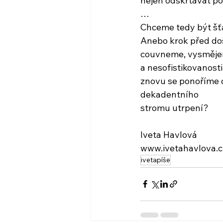
nejen odškrtávat p
…
Chceme tedy být šť
Anebo krok před do
couvneme, vysměje
a nesofistikovanosti 
znovu se ponoříme 
dekadentního
stromu utrpení?
Iveta Havlová
www.ivetahavlova.c
ivetapíše