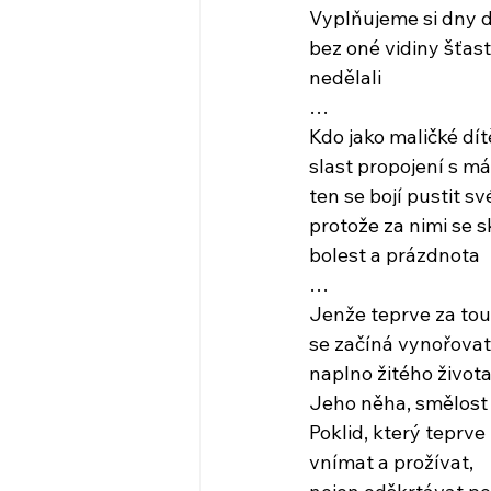
Vyplňujeme si dny 
bez oné vidiny šťast
nedělali
…
Kdo jako maličké dít
slast propojení s má
ten se bojí pustit sv
protože za nimi se 
bolest a prázdnota
…
Jenže teprve za to
se začíná vynořova
naplno žitého život
Jeho něha, smělost 
Poklid, který teprv
vnímat a prožívat,