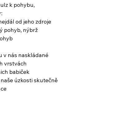
pulz k pohybu,
:
nejdál od jeho zdroje
ý pohyb, nýbrž
pohyb
u v nás naskládané
h vrstvách
šich babiček
 naše úzkosti skutečně
ace