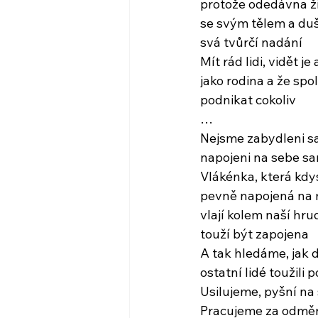
protože odedávna ži
se svým tělem a duš
svá tvůrčí nadání
Mít rád lidi, vidět je 
jako rodina a že sp
podnikat cokoliv
…
Nejsme zabydleni sa
napojeni na sebe s
Vlákénka, která kdy
pevně napojená na 
vlají kolem naší hrud
touží být zapojena
A tak hledáme, jak 
ostatní lidé toužili 
Usilujeme, pyšní na 
Pracujeme za odmě