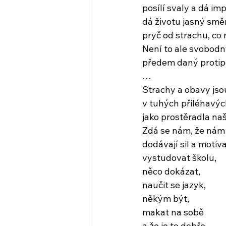
posílí svaly a dá im
dá životu jasný směr
pryč od strachu, co 
Není to ale svobodn
předem daný proti
…
Strachy a obavy jso
v tuhých přiléhavýc
jako prostěradla na
Zdá se nám, že nám
dodávají sil a motiv
vystudovat školu,
něco dokázat,
naučit se jazyk,
někým být,
makat na sobě
a že je to dobře