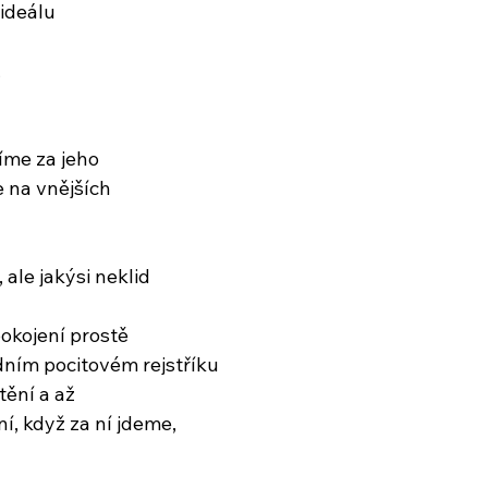
ideálu
,
íme za jeho
 na vnějších
le jakýsi neklid
pokojení prostě
dním pocitovém rejstříku
tění a až
, když za ní jdeme,