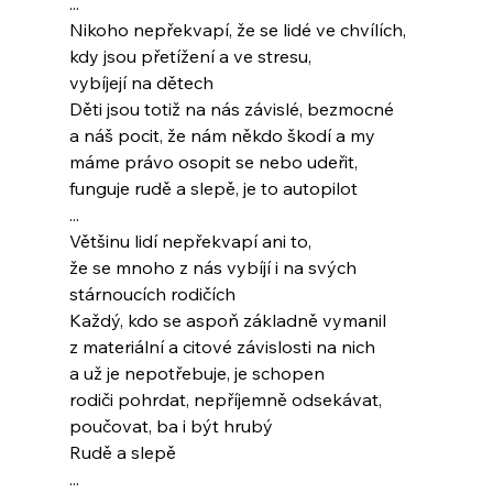
...
Nikoho nepřekvapí, že se lidé ve chvílích,
kdy jsou přetížení a ve stresu,
vybíjejí na dětech
Děti jsou totiž na nás závislé, bezmocné
a náš pocit, že nám někdo škodí a my
máme právo osopit se nebo udeřit,
funguje rudě a slepě, je to autopilot
...
Většinu lidí nepřekvapí ani to,
že se mnoho z nás vybíjí i na svých
stárnoucích rodičích
Každý, kdo se aspoň základně vymanil
z materiální a citové závislosti na nich
a už je nepotřebuje, je schopen
rodiči pohrdat, nepříjemně odsekávat,
poučovat, ba i být hrubý
Rudě a slepě
...