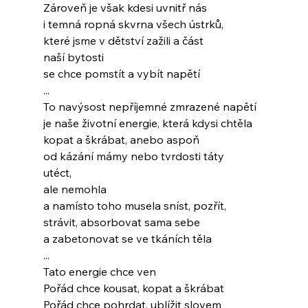
Zároveň je však kdesi uvnitř nás
i temná ropná skvrna všech ústrků,
které jsme v dětství zažili a část
naší bytosti
se chce pomstít a vybít napětí
...
To navýsost nepříjemné zmrazené napětí
je naše životní energie, která kdysi chtěla
kopat a škrábat, anebo aspoň
od kázání mámy nebo tvrdosti táty
utéct,
ale nemohla
a namísto toho musela sníst, pozřít,
strávit, absorbovat sama sebe
a zabetonovat se ve tkáních těla
...
Tato energie chce ven
Pořád chce kousat, kopat a škrábat
Pořád chce pohrdat, ublížit slovem