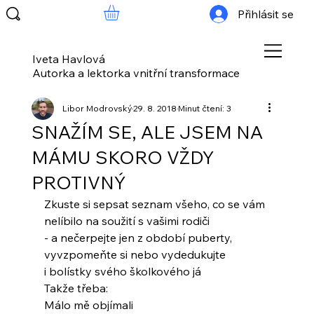
Přihlásit se
Iveta Havlová
Autorka a lektorka vnitřní transformace
Libor Modrovský
29. 8. 2018
Minut čtení: 3
SNAŽÍM SE, ALE JSEM NA
MÁMU SKORO VŽDY
PROTIVNÝ
Zkuste si sepsat seznam všeho, co se vám
nelíbilo na soužití s vašimi rodiči
- a nečerpejte jen z období puberty,
vyvzpomeňte si nebo vydedukujte
i bolístky svého školkového já
Takže třeba:
Málo mě objímali