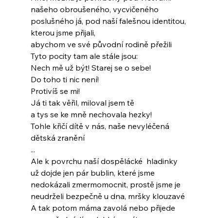
našeho obroušeného, vycvičeného
poslušného já, pod naší falešnou identitou,
kterou jsme přijali,
abychom ve své původní rodině přežili
Tyto pocity tam ale stále jsou:
Nech mě už být! Starej se o sebe!
Do toho ti nic není!
Protivíš se mi!
Já ti tak věřil, miloval jsem tě
a tys se ke mně nechovala hezky!
Tohle křičí dítě v nás, naše nevyléčená
dětská zranění
...
Ale k povrchu naší dospělácké  hladinky
už dojde jen pár bublin, které jsme
nedokázali zmermomocnit, prostě jsme je
neudrželi bezpečně u dna, mršky klouzavé
A tak potom máma zavolá nebo přijede