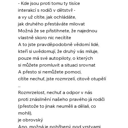
- Kde jsou proti tomu ty tisíce
interakcí s rodiči v dětství! -
a vy už cítíte, jak ochládáte,
jak druhého přestáváte milovat
Možná že se přistihnete, že najednou
vlastně skoro nic necítíte
A to jste pravděpodobně vědomí lidé,
kteří si uvědomují, že druhý vás miluje,
pouze má své autopiloty, o kterých
si můžete promluvit a situaci srovnat
A přesto si nemůžete pomoci,
cítíte nechuť, jste rozmrzelí, citově otupělí
...
Rozmrzelost, nechuť a odpor v nás
proti znásilnění našeho pravého já rodiči
(přestože to jinak neuměli a dělali, co 
mohli),
je obrovský
Ano, možná je pohřbený pod vrstvami