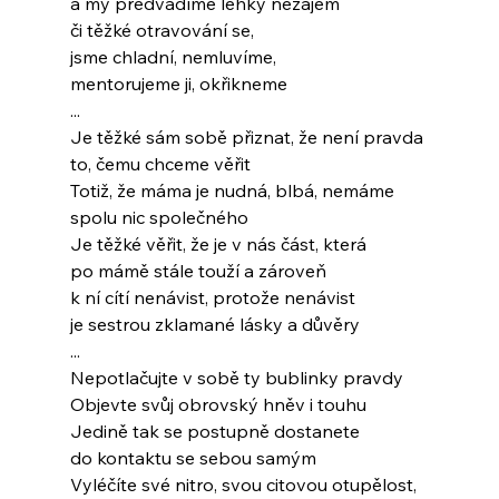
a my předvádíme lehký nezájem
či těžké otravování se,
jsme chladní, nemluvíme,
mentorujeme ji, okřikneme
...
Je těžké sám sobě přiznat, že není pravda
to, čemu chceme věřit
Totiž, že máma je nudná, blbá, nemáme
spolu nic společného
Je těžké věřit, že je v nás část, která
po mámě stále touží a zároveň
k ní cítí nenávist, protože nenávist
je sestrou zklamané lásky a důvěry
...
Nepotlačujte v sobě ty bublinky pravdy
Objevte svůj obrovský hněv i touhu
Jedině tak se postupně dostanete
do kontaktu se sebou samým
Vyléčíte své nitro, svou citovou otupělost,