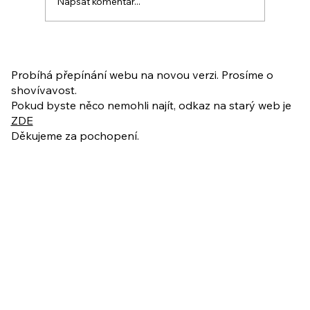
Napsat komentář...
PO VELIKONOCÍCH + Nahrávka
ukázkové lekce
Probíhá přepínání webu na novou verzi. Prosíme o
shovívavost.
Pokud byste něco nemohli najít, odkaz na starý web je
ZDE
Děkujeme za pochopení.