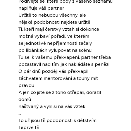
Podívejte se, které body z vašeho seznamu
naplňuje váš partner
Určitě to nebudou všechny, ale
nějaké podobnosti najdete určitě
Ti, kteří mají čerstvý vztah si dokonce
možná vybaví pořadí, ve kterém
se jednotlivé nepříjemnosti začaly
po líbánkách vylupovat na scénu:
Tu se, k vašemu překvapení, partner třeba
pozastavil nad tím, jak nakládáte s penězi
O pár dnů později vás překvapil
záchvatem mentorování a touhy mít 
pravdu
A jen co jste se z toho otřepali, dorazil 
domů
naštvaný a vylil si na vás vztek
...
To už jsou tři podobnosti s dětstvím
Teprve tři