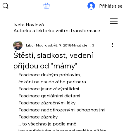
Přihlásit se
Iveta Havlová
Autorka a lektorka vnitřní transformace
Libor Modrovský
2. 9. 2018
Minut čtení: 3
Štěstí, sladkost, vedení
přijdou od "mámy"
Fascinace druhým pohlavím,
čekání na osudového partnera
Fascinace jasnozřivými lidmi
Fascinace geniálními dietami
Fascinace zázračnými léky
Fascinace nadpřirozenými schopnostmi
Fascinace zázraky
... to všechno je podle mně
jen zoufalstvím a bezmocí malého dítěte,