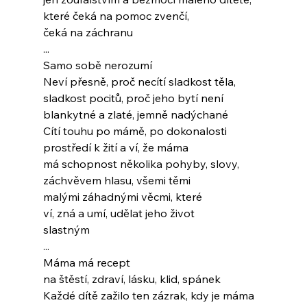
které čeká na pomoc zvenčí,
čeká na záchranu
...
Samo sobě nerozumí
Neví přesně, proč necítí sladkost těla,
sladkost pocitů, proč jeho bytí není
blankytné a zlaté, jemně nadýchané
Cítí touhu po mámě, po dokonalosti
prostředí k žití a ví, že máma
má schopnost několika pohyby, slovy,
záchvěvem hlasu, všemi těmi
malými záhadnými věcmi, které
ví, zná a umí, udělat jeho život
slastným
...
Máma má recept
na štěstí, zdraví, lásku, klid, spánek
Každé dítě zažilo ten zázrak, kdy je máma