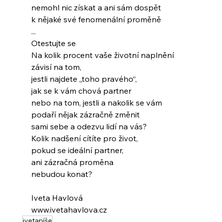
nemohl nic získat a ani sám dospět
k nějaké své fenomenální proměně
...
Otestujte se
Na kolik procent vaše životní naplnění
závisí na tom,
jestli najdete „toho pravého“,
jak se k vám chová partner
nebo na tom, jestli a nakolik se vám
podaří nějak zázračně změnit
sami sebe a odezvu lidí na vás?
Kolik nadšení cítíte pro život,
pokud se ideální partner,
ani zázračná proměna
nebudou konat?
Iveta Havlová
www.ivetahavlova.cz
ivetapíše