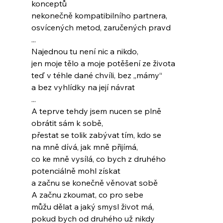
konceptů
nekonečně kompatibilního partnera,
osvícených metod, zaručených pravd
...
Najednou tu není nic a nikdo,
jen moje tělo a moje potěšení ze života
teď v téhle dané chvíli, bez „mámy“
a bez vyhlídky na její návrat
...
A teprve tehdy jsem nucen se plně
obrátit sám k sobě,
přestat se tolik zabývat tím, kdo se
na mně dívá, jak mně přijímá,
co ke mně vysílá, co bych z druhého
potenciálně mohl získat
a začnu se konečně věnovat sobě
A začnu zkoumat, co pro sebe
můžu dělat a jaký smysl život má,
pokud bych od druhého už nikdy