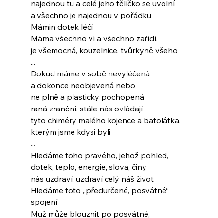
najednou tu a celé jeho tělíčko se uvolní
a všechno je najednou v pořádku
Mámin dotek léčí
Máma všechno ví a všechno zařídí,
je všemocná, kouzelnice, tvůrkyně všeho
...
Dokud máme v sobě nevyléčená
a dokonce neobjevená nebo
ne plně a plasticky pochopená
raná zranění, stále nás ovládají
tyto chiméry malého kojence a batolátka,
kterým jsme kdysi byli
...
Hledáme toho pravého, jehož pohled,
dotek, teplo, energie, slova, činy
nás uzdraví, uzdraví celý náš život
Hledáme toto „předurčené, posvátné“ 
spojení
Muž může blouznit po posvátné,