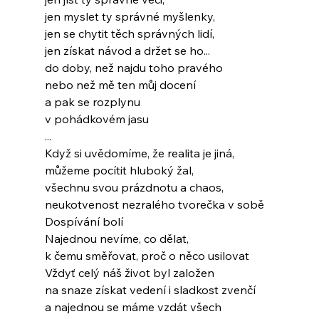
jen myslet ty správné myšlenky,
jen se chytit těch správných lidí,
jen získat návod a držet se ho...
do doby, než najdu toho pravého
nebo než mě ten můj docení
a pak se rozplynu
v pohádkovém jasu
...
Když si uvědomíme, že realita je jiná,
můžeme pocítit hluboký žal,
všechnu svou prázdnotu a chaos,
neukotvenost nezralého tvorečka v sobě
Dospívání bolí
Najednou nevíme, co dělat,
k čemu směřovat, proč o něco usilovat
Vždyť celý náš život byl založen
na snaze získat vedení i sladkost zvenčí
a najednou se máme vzdát všech 