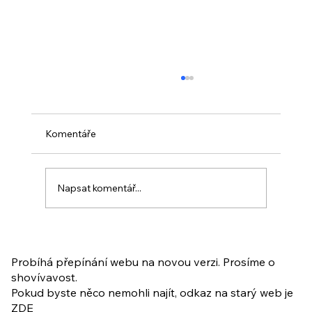
Komentáře
Napsat komentář...
PO VELIKONOCÍCH + Nahrávka
ukázkové lekce
Probíhá přepínání webu na novou verzi. Prosíme o
shovívavost.
Pokud byste něco nemohli najít, odkaz na starý web je
ZDE