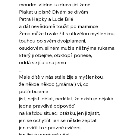
moudré, vlídné, uzdravující ženě
Plakat u písně Dívám se dívám
Petra Hapky a Lucie Bílé
a dál nevědomě toužit po mamince
Žena může trvale žít s utkvělou myšlenkou,
touhou po svém dvojplameni,
osudovém, silném muži s něžnýma rukama,
který ji obejme, obklopí, ponese,
oddá se jí a ona jemu
...
Malé dítě v nás stále žije s myšlenkou,
že někde někdo („máma“) ví, co 
potřebujeme
jíst, nejíst, dělat, nedělat, že existuje nějaká
jedna pravdivá odpověď
na každou situaci, otázku, jen ji zjistit,
jen se ochytřit, jen se někde zeptat,
jen cvičit to správné cvičení,
jen jíst ty správné věci,