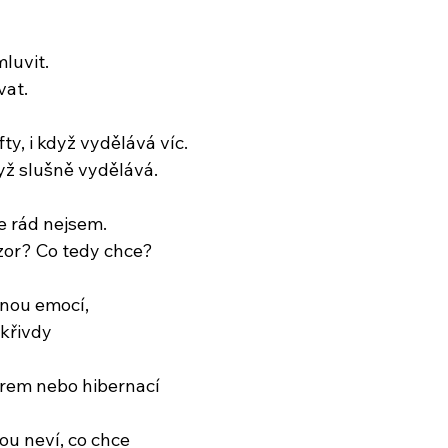
luvit.
vat.
fty, i když vydělává víc.
dyž slušně vydělává.
le rád nejsem.
zor? Co tedy chce?
lnou emocí,
křivdy
orem nebo hibernací
ou neví, co chce