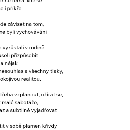
obné téma, kde se
 i příkře
ude záviset na tom,
e byli vychováváni
vyrůstali v rodině,
seli přizpůsobit
a nějak
 nesouhlas a všechny tlaky,
kojivou realitou,
 třeba vzplanout, užírat se,
 malé sabotáže,
az a subtilně vyjadřovat
ítit v sobě plamen křivdy