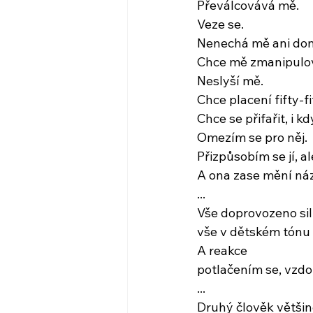
Převálcovává mě.
Veze se.
Nenechá mě ani dom
Chce mě zmanipulo
Neslyší mě.
Chce placení fifty-fi
Chce se přifařit, i k
Omezím se pro něj.
Přizpůsobím se jí, a
A ona zase mění ná
...
Vše doprovozeno si
vše v dětském tónu 
A reakce
potlačením se, vzd
...
Druhý člověk většin