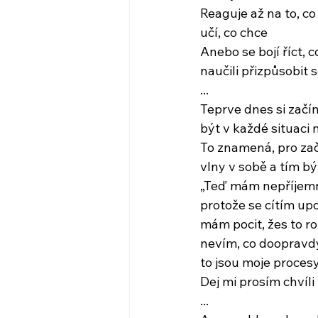
Reaguje až na to, co
učí, co chce
Anebo se bojí říct, 
naučili přizpůsobit s
...
Teprve dnes si začín
být v každé situaci 
To znamená, pro za
vlny v sobě a tím b
„Teď mám nepříjemný
protože se cítím up
mám pocit, žes to 
nevím, co doopravdy 
to jsou moje procesy
Dej mi prosím chvíli
...