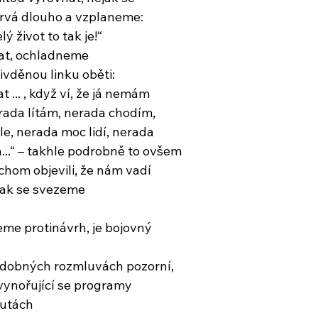
etrvá dlouho a vzplaneme:
lý život to tak je!“
at, ochladneme
ivděnou linku oběti:
... , když ví, že já nemám
erada lítám, nerada chodím,
le, nerada moc lidí, nerada
..“ – takhle podrobně to ovšem
hom objevili, že nám vadí
tak se svezeme
me protinávrh, je bojovný
dobných rozmluvách pozorní,
vynořující se programy
nutách