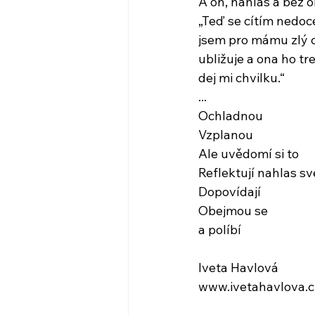
A on, nahlas a bez o
„Teď se cítím nedo
jsem pro mámu zlý c
ubližuje a ona ho tr
dej mi chvilku.“
...
Ochladnou
Vzplanou
Ale uvědomí si to
Reflektují nahlas s
Dopovídají
Obejmou se
a políbí
Iveta Havlová
www.ivetahavlova.c