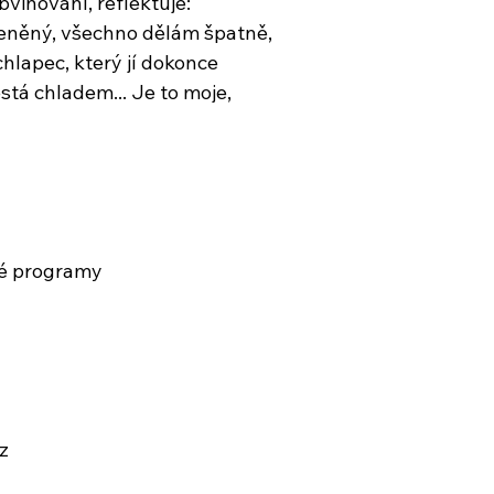
bviňování, reflektuje:
ceněný, všechno dělám špatně,
hlapec, který jí dokonce
está chladem... Je to moje,
vé programy
z