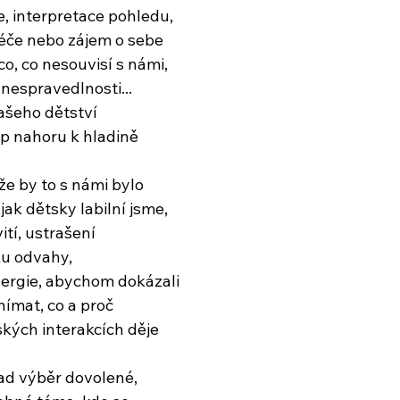
, interpretace pohledu,
éče nebo zájem o sebe
o, co nesouvisí s námi,
espravedlnosti...
našeho dětství
mp nahoru k hladině
že by to s námi bylo
jak dětsky labilní jsme,
ití, ustrašení
ku odvahy,
ergie, abychom dokázali
ímat, co a proč
ských interakcích děje
ad výběr dovolené,