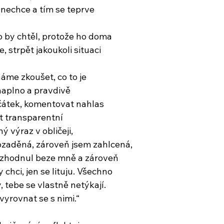
 nechce a tím se teprve
co by chtěl, protože ho doma
e, strpět jakoukoli situaci
áme zkoušet, co to je
naplno a pravdivě
čátek, komentovat nahlas
ýt transparentní
 výraz v obličeji,
ozaděná, zároveň jsem zahlcená,
rozhodnul beze mně a zároveň
chci, jen se lituju. Všechno
, tebe se vlastně netýkají.
 vyrovnat se s nimi.“