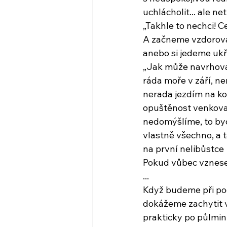
uchlácholit... ale n
„Takhle to nechci! Ce
A začneme vzdorov
anebo si jedeme ukř
„Jak může navrhovat 
ráda moře v září, n
nerada jezdím na ko
opuštěnost venkova.
nedomýšlíme, to byc
vlastně všechno, a 
na první nelibůstce
Pokud vůbec vznese
...
Když budeme při po
dokážeme zachytit 
prakticky po půlmi