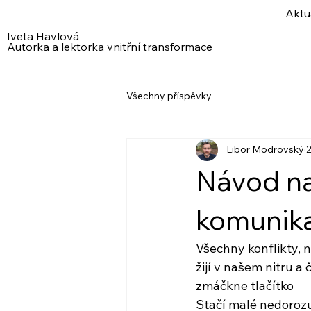
Aktu
Iveta Havlová
Autorka a lektorka vnitřní transformace
Všechny příspěvky
Libor Modrovský
2
Návod na
komunika
Všechny konflikty, n
žijí v našem nitru a 
zmáčkne tlačítko
Stačí malé nedoroz