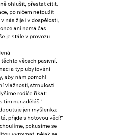
ě ohlušit, přestat cítit,
nce, po ničem netoužit
v nás žije i v dospělosti,
okonce ani nemá čas
e je stále v provozu
lená
v těchto věcech pasivní,
inaci a typ ubytování
y, aby nám pomohl
í vlažnosti, strnulosti
yšíme rodiče říkat:
 s tím nenaděláš.“
doputuje jen myšlenka:
á, přijde s hotovou věcí!“
choulíme, pokusíme se
itou vyrovnat, nějak se