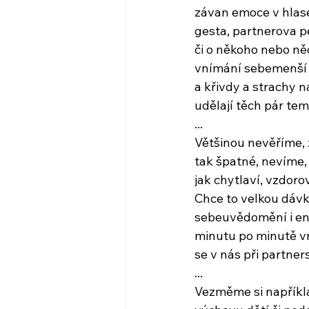
závan emoce v hlase
gesta, partnerova p
či o někoho nebo něc
vnímání sebemenší n
a křivdy a strachy 
udělají těch pár te
...
Většinou nevěříme, 
tak špatné, nevíme, 
jak chytlaví, vzdorov
Chce to velkou dáv
sebeuvědomění i en
minutu po minutě vn
se v nás při partner
...
Vezměme si napříkl