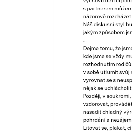
výchovu dětí či pod
s partnerem můžeme
názorově rozcházet
Náš diskusní styl b
jakým způsobem jsm
...
Dejme tomu, že jsme 
kde jsme se vždy mu
rozhodnutím rodičů 
v sobě utlumit svůj
vyrovnat se s neuspo
nějak se uchlácholit
Později, v soukromí,
vzdorovat, provádět
nasadit chladný výr
pohrdání a nezájem
Litovat se, plakat, c