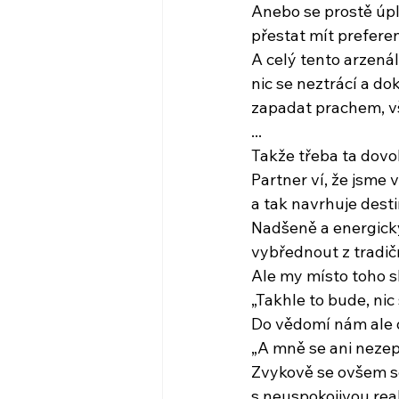
Anebo se prostě úpln
přestat mít prefere
A celý tento arzenál 
nic se neztrácí a d
zapadat prachem, vš
...
Takže třeba ta dovo
Partner ví, že jsme 
a tak navrhuje dest
Nadšeně a energick
vybřednout z tradičn
Ale my místo toho sl
„Takhle to bude, nic
Do vědomí nám ale 
„A mně se ani nezept
Zvykově se ovšem s
s neuspokojivou real