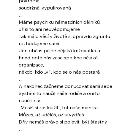
pokročilá,
soudržná, vypulírovaná
…
Máme psychiku námezdních dělníků,
už si to ani neuvědomujeme
Tak málo věcí v životě si opravdu zgruntu
rozhodujeme sami
Jen občas přijde nějaká křižovatka a
hned poté nás zase spolkne nějaká 
organizace,
někdo, kdo „ví“, kdo se o nás postará
…
A nakonec začneme donucovat sami sebe
Systém to naučil naše rodiče a oni to 
naučili nás
„Musíš si zasloužit“, toť naše mantra
Můžeš, až uděláš, až si vydřeš
Dřív nemáš právo si polevit, být šťastný
…