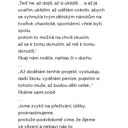
„Teď ne, až dojíš, až si uklidíš… a až já
uvařím, uklidím, až udělám cokoliv, abych
se vyhnul/a tvým dětským nárokům na
tvořivé, chaotické, spontánní, vřelé bytí 
spolu,
potom to možná na chvíli zkusím,
až se k tomu donutím, až mě k tomu 
donutíš,“
říkají nám rodiče, nahlas či v duchu
…
„Až dodělám tenhle projekt, vystuduju
další školu, vydělám peníze, pojistím si
tohoto muže, až budou děti velké...“
říkáme sami sobě
…
Jsme zvyklí na přežívání, útěky,
prokrastinujeme,
protože podvědomě víme, že žijeme
ve vězení a nebaví nás to