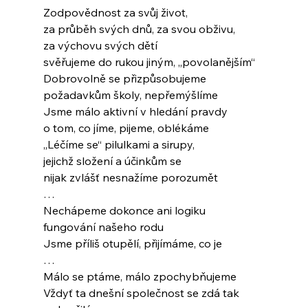
Zodpovědnost za svůj život,
za průběh svých dnů, za svou obživu,
za výchovu svých dětí
svěřujeme do rukou jiným, „povolanějším“
Dobrovolně se přizpůsobujeme
požadavkům školy, nepřemýšlíme
Jsme málo aktivní v hledání pravdy
o tom, co jíme, pijeme, oblékáme
„Léčíme se“ pilulkami a sirupy,
jejichž složení a účinkům se
nijak zvlášť nesnažíme porozumět
…
Nechápeme dokonce ani logiku
fungování našeho rodu
Jsme příliš otupělí, přijímáme, co je
…
Málo se ptáme, málo zpochybňujeme
Vždyť ta dnešní společnost se zdá tak 