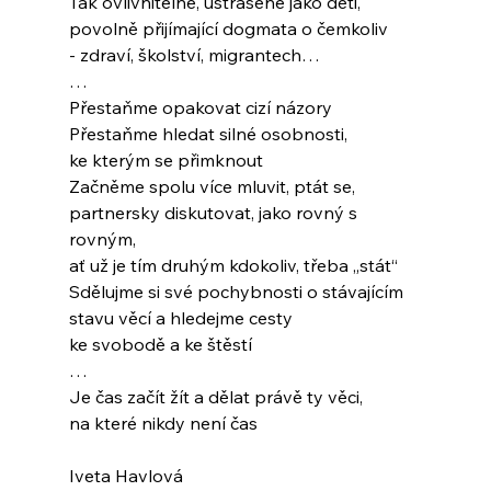
Tak ovlivnitelné, ustrašené jako děti,
povolně přijímající dogmata o čemkoliv
- zdraví, školství, migrantech…
…
Přestaňme opakovat cizí názory
Přestaňme hledat silné osobnosti,
ke kterým se přimknout
Začněme spolu více mluvit, ptát se,
partnersky diskutovat, jako rovný s 
rovným,
ať už je tím druhým kdokoliv, třeba „stát“
Sdělujme si své pochybnosti o stávajícím
stavu věcí a hledejme cesty
ke svobodě a ke štěstí
…
Je čas začít žít a dělat právě ty věci,
na které nikdy není čas
Iveta Havlová