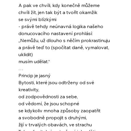
A pak ve chvíli, kdy konečně můžeme
chvíli žít, jen tak být a tvořit okamžik
se svými blízkými
- právě tehdy neúnavná logika našeho
donucovacího nastavení prohlásí:
„Nemůžu, už dlouho s něčím prokrastinuju
a právě teď to (spočítat daně, vymalovat, 
uklidit)
musím udělat.“
…
Princip je jasný
Bytosti, které jsou odtrženy od své 
kreativity,
od zodpovědnosti za sebe,
od vědomí, že jsou schopné
se kdykoliv mnoha způsoby zaopatřit
a svobodně propojit s druhými,
žijí v trvalých obavách, ve strachu