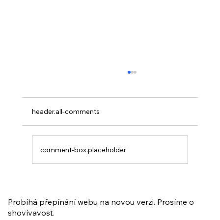
header.all-comments
comment-box.placeholder
PO VELIKONOCÍCH + Nahrávka
ukázkové lekce
Probíhá přepínání webu na novou verzi. Prosíme o
shovívavost.