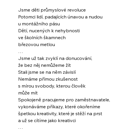
Jsme děti průmyslové revoluce
Potomci lidí, padajících únavou a nudou
u montážního pásu
Dětí, nucených k nehybnosti
ve školních škamnech
březovou metlou
…
Jsme už tak zvyklí na donucování,
že bez něj nemůžeme žít
Stali jsme se na něm závislí
Nemáme přímou zkušenost
s mírou svobody, kterou člověk
může mít
Spokojeně pracujeme pro zaměstnavatele,
vykonáváme příkazy, které okořeníme
špetkou kreativity, které je stěží na prst
a už se cítíme jako kreativci
…