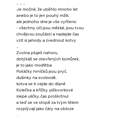
... ... ...
Je možné, že uběhlo mnoho let
anebo je to jen pouhý mžik,
ale jednoho dne je vše vyřčeno
- všechny oči jsou měkké, jsou tvou
chvějivou součástí a nadejde čas
vzít si jahody a zvednout kotvy
...
Zvolna pluješ nahoru,
dotýkáš se otevřených komůrek,
je to jako modlitba
Pokličky hrníčků jsou pryč,
dušinky na svobodě,
kotva se ti vejde do dlaně
Kolečka a křížky, piškvorkové
slepé uličky, čas proškrtnul
a teď se ve stopě za tvým tělem
rozplývají jako čáry na obloze
...