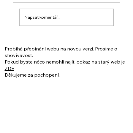
Napsat komentář...
PO VELIKONOCÍCH + Nahrávka
ukázkové lekce
Probíhá přepínání webu na novou verzi. Prosíme o
shovívavost.
Pokud byste něco nemohli najít, odkaz na starý web je
ZDE
Děkujeme za pochopení.