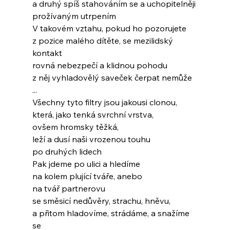
a druhý spíš stahováním se a uchopitelněji
prožívaným utrpením
V takovém vztahu, pokud ho pozorujete
z pozice malého dítěte, se mezilidský 
kontakt
rovná nebezpečí a klidnou pohodu
z něj vyhladovělý saveček čerpat nemůže
...
Všechny tyto filtry jsou jakousi clonou,
která, jako tenká svrchní vrstva,
ovšem hromsky těžká,
leží a dusí naši vrozenou touhu
po druhých lidech
Pak jdeme po ulici a hledíme
na kolem plující tváře, anebo
na tvář partnerovu
se směsicí nedůvěry, strachu, hněvu,
a přitom hladovíme, strádáme, a snažíme 
se