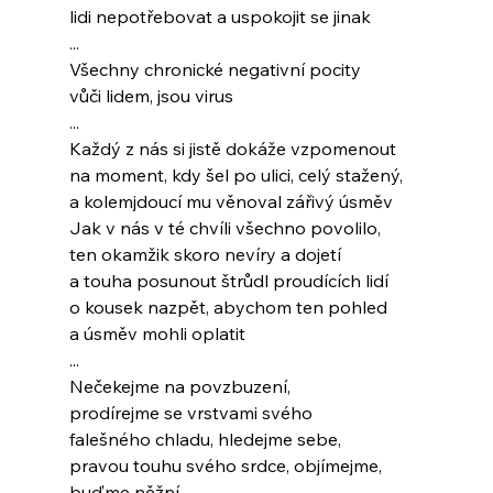
lidi nepotřebovat a uspokojit se jinak
...
Všechny chronické negativní pocity
vůči lidem, jsou virus
...
Každý z nás si jistě dokáže vzpomenout
na moment, kdy šel po ulici, celý stažený,
a kolemjdoucí mu věnoval zářivý úsměv
Jak v nás v té chvíli všechno povolilo,
ten okamžik skoro nevíry a dojetí
a touha posunout štrůdl proudících lidí
o kousek nazpět, abychom ten pohled
a úsměv mohli oplatit
...
Nečekejme na povzbuzení,
prodírejme se vrstvami svého
falešného chladu, hledejme sebe,
pravou touhu svého srdce, objímejme,
buďme něžní