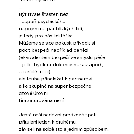
...
Být trvale šťasten bez
- aspoň psychického -
napojení na pár blízkých lidí,
je tedy pro nás lidi těžké
Můžeme se sice pokusit přivodit si
pocit bezpečí například penězi
(ekvivalentem bezpečí ve smyslu péče
– jídlo, bydlení, dokonce masáž apod.,
a i určité moci),
ale touha přináležet k partnerovi
a ke skupině na super bezpečné
citové úrovni,
tím saturována není
...
Ještě naši nedávní předkové spali
přituleni jeden k druhému,
záviseli na sobě sto a jedním způsobem,