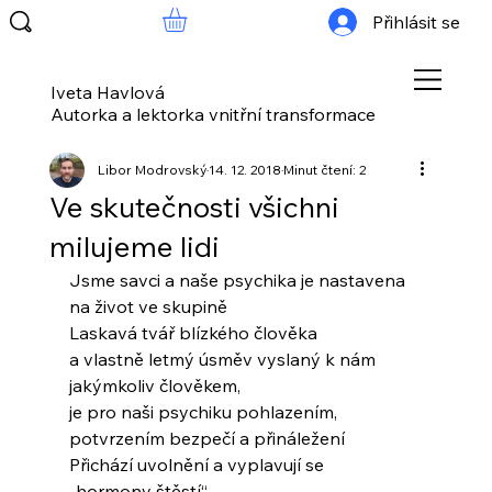
Přihlásit se
Iveta Havlová
Autorka a lektorka vnitřní transformace
Libor Modrovský
14. 12. 2018
Minut čtení: 2
Ve skutečnosti všichni
milujeme lidi
Jsme savci a naše psychika je nastavena
na život ve skupině
Laskavá tvář blízkého člověka
a vlastně letmý úsměv vyslaný k nám
jakýmkoliv člověkem,
je pro naši psychiku pohlazením,
potvrzením bezpečí a přináležení
Přichází uvolnění a vyplavují se
„hormony štěstí“