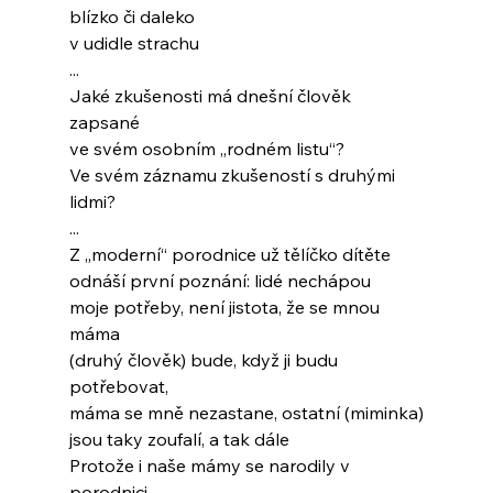
blízko či daleko
v udidle strachu
...
Jaké zkušenosti má dnešní člověk 
zapsané
ve svém osobním „rodném listu“?
Ve svém záznamu zkušeností s druhými 
lidmi?
...
Z „moderní“ porodnice už tělíčko dítěte
odnáší první poznání: lidé nechápou
moje potřeby, není jistota, že se mnou 
máma
(druhý člověk) bude, když ji budu 
potřebovat,
máma se mně nezastane, ostatní (miminka)
jsou taky zoufalí, a tak dále
Protože i naše mámy se narodily v 
porodnici,