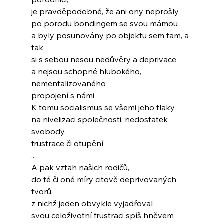
je pravděpodobné, že ani ony neprošly
po porodu bondingem se svou mámou
a byly posunovány po objektu sem tam, a 
tak
si s sebou nesou nedůvěry a deprivace
a nejsou schopné hlubokého, 
nementalizovaného
propojení s námi
K tomu socialismus se všemi jeho tlaky
na nivelizaci společnosti, nedostatek 
svobody,
frustrace či otupění
...
A pak vztah našich rodičů,
do té či oné míry citově deprivovaných 
tvorů,
z nichž jeden obvykle vyjadřoval
svou celoživotní frustraci spíš hněvem