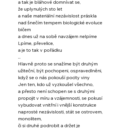
a tak je bláhové domnívat se,
že uplynulých sto let
a naše materiální nezávislost práskla
nad šnečím tempem biologické evoluce
bičem
a dnes už na sobě navzájem nelpíme
Lpíme, převelice,
a je to tak v pořádku
...
Hlavně proto se snažíme být druhým
užiteční, být pochopeni, ospravedlněni,
když se o nás pokouší pocity viny
Jen ten, kdo už vyzkoušel všechno,
a přesto není schopen se s druhými
propojit v míru a vzájemnosti, se pokusí
vybudovat vnitřní i vnější konstrukce
naprosté nezávislosti, stát se ostrovem,
monolitem,
či si druhé podrobit a držet je