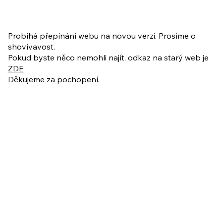
PO VELIKONOCÍCH + Nahrávka
ukázkové lekce
Probíhá přepínání webu na novou verzi. Prosíme o
shovívavost.
Pokud byste něco nemohli najít, odkaz na starý web je
ZDE
Děkujeme za pochopení.