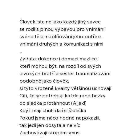
Člověk, stejně jako každý jiný savec,
se rodí s plnou výbavou pro vnímání
svého těla, naplňování jeho potřeb,
vnímání druhých a komunikaci s nimi
...
Zvířata, dokonce i domácí mazlíčci,
kteří mohou být, na rozdíl od svých
divokých bratří a sester, traumatizovaní
podobně jako člověk,
si tyto vrozené kvality většinou uchovají
Cítí, že se potřebují každé ráno hezky
do sladka protáhnout (A jak!)
Když mají chuť, dají si šlofíčka
Pokud jsme něco hodně nepokazili,
tak jedí jen dosyta a ne víc
Zachovávají si optimismus