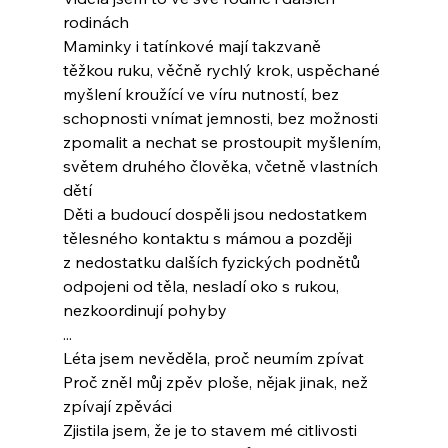
rodinách
Maminky i tatínkové mají takzvaně
těžkou ruku, věčně rychlý krok, uspěchané
myšlení kroužící ve víru nutností, bez
schopnosti vnímat jemnosti, bez možnosti
zpomalit a nechat se prostoupit myšlením,
světem druhého člověka, včetně vlastních 
dětí
Děti a budoucí dospěli jsou nedostatkem
tělesného kontaktu s mámou a později
z nedostatku dalších fyzických podnětů
odpojeni od těla, nesladí oko s rukou,
nezkoordinují pohyby
...
Léta jsem nevěděla, proč neumím zpívat
Proč zněl můj zpěv ploše, nějak jinak, než
zpívají zpěváci
Zjistila jsem, že je to stavem mé citlivosti