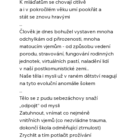
K mláďatům se chovají citlivě
a i v pokročilém věku umí pookřát a
stát se znovu hravými
...
Člověk je dnes bohužel vystaven mnoha
odchylkám od přirozenosti, mnoha
matoucím vjemům - od způsobu vedení
porodu, stravování, fungování rodinných
jednotek, virtuálních pastí, naladění lidí
v naší postkomunistické zemi...
Naše těla i mysli už v raném dětství reagují
na tyto evoluční anomálie šokem
...
Tělo se z pudu sebezáchovy snaží
„odpojit“ od mysli
Zatuhnout, vnímat co nejméně
vnitřních vjemů (co nezvládne trauma,
dokončí škola odměňující ztrnulost)
Zrychlit a tím potlačit prožívání