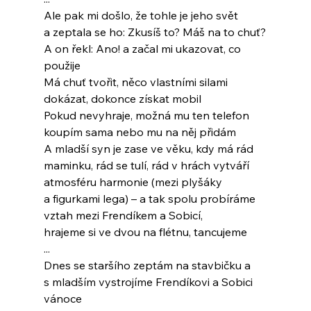
Ale pak mi došlo, že tohle je jeho svět
a zeptala se ho: Zkusíš to? Máš na to chuť?
A on řekl: Ano! a začal mi ukazovat, co 
použije
Má chuť tvořit, něco vlastními silami
dokázat, dokonce získat mobil
Pokud nevyhraje, možná mu ten telefon
koupím sama nebo mu na něj přidám
A mladší syn je zase ve věku, kdy má rád
maminku, rád se tulí, rád v hrách vytváří
atmosféru harmonie (mezi plyšáky
a figurkami lega) – a tak spolu probíráme
vztah mezi Frendíkem a Sobicí,
hrajeme si ve dvou na flétnu, tancujeme
...
Dnes se staršího zeptám na stavbičku a
s mladším vystrojíme Frendíkovi a Sobici
vánoce