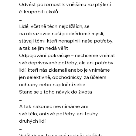
Odvést pozornost k vnějšímu rozptýlení
či krupobití úkolů
...
Lidé, včetně těch nejbližších, se
na obrazovce naší podvědomé mysli,
stávají těmi, kteří nenaplnili naše potřeby,
a tak se jim nedá věřit
Odpojování pokračuje – nechceme vnímat
své deprivované potřeby, ale ani potřeby
lidí, kteří nás zklamali anebo je vnímáme
jen selektivně, obchodnicky, za účelem
ochrany nebo naplnění sebe
Stane se z toho návyk do života
...
A tak nakonec nevnímáme ani
své tělo, ani své potřeby, ani touhy
druhých lidí
...
Viděla jsem to ve své rodině i dalších