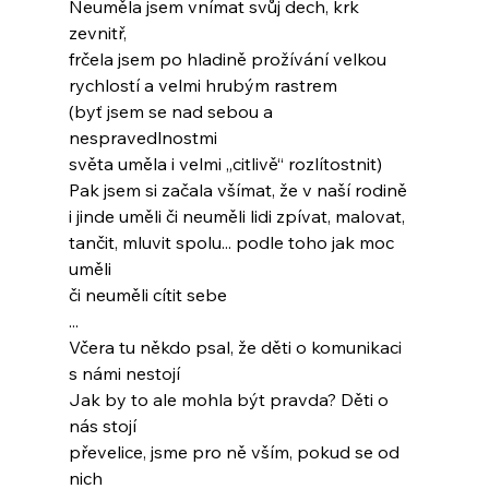
Neuměla jsem vnímat svůj dech, krk 
zevnitř,
frčela jsem po hladině prožívání velkou
rychlostí a velmi hrubým rastrem
(byť jsem se nad sebou a 
nespravedlnostmi
světa uměla i velmi „citlivě“ rozlítostnit)
Pak jsem si začala všímat, že v naší rodině
i jinde uměli či neuměli lidi zpívat, malovat,
tančit, mluvit spolu... podle toho jak moc 
uměli
či neuměli cítit sebe
...
Včera tu někdo psal, že děti o komunikaci
s námi nestojí
Jak by to ale mohla být pravda? Děti o 
nás stojí
převelice, jsme pro ně vším, pokud se od 
nich