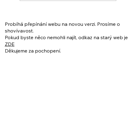
PO VELIKONOCÍCH + Nahrávka
ukázkové lekce
Probíhá přepínání webu na novou verzi. Prosíme o
shovívavost.
Pokud byste něco nemohli najít, odkaz na starý web je
ZDE
Děkujeme za pochopení.